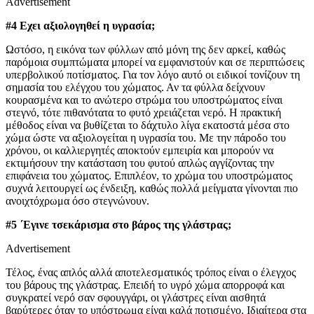
Advertisement
#4 Εχει αξιολογηθεί η υγρασία;
Ωστόσο, η εικόνα των φύλλων από μόνη της δεν αρκεί, καθώς
παρόμοια συμπτώματα μπορεί να εμφανιστούν και σε περιπτώσεις
υπερβολικού ποτίσματος. Για τον λόγο αυτό οι ειδικοί τονίζουν τη
σημασία του ελέγχου του χώματος. Αν τα φύλλα δείχνουν
κουρασμένα και το ανώτερο στρώμα του υποστρώματος είναι
στεγνό, τότε πιθανότατα το φυτό χρειάζεται νερό. Η πρακτική
μέθοδος είναι να βυθίζεται το δάχτυλο λίγα εκατοστά μέσα στο
χώμα ώστε να αξιολογείται η υγρασία του. Με την πάροδο του
χρόνου, οι καλλιεργητές αποκτούν εμπειρία και μπορούν να
εκτιμήσουν την κατάσταση του φυτού απλώς αγγίζοντας την
επιφάνεια του χώματος. Επιπλέον, το χρώμα του υποστρώματος
συχνά λειτουργεί ως ένδειξη, καθώς πολλά μείγματα γίνονται πιο
ανοιχτόχρωμα όσο στεγνώνουν.
#5 ΄Εγινε τσεκάρισμα στο βάρος της γλάστρας;
Advertisement
Τέλος, ένας απλός αλλά αποτελεσματικός τρόπος είναι ο έλεγχος
του βάρους της γλάστρας. Επειδή το υγρό χώμα απορροφά και
συγκρατεί νερό σαν σφουγγάρι, οι γλάστρες είναι αισθητά
βαρύτερες όταν το υπόστρωμα είναι καλά ποτισμένο. Ιδιαίτερα στα