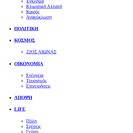
Έγκλημα
Κλιματική Αλλαγή
Καιρός
Ανακύκλωση
ΠΟΛΙΤΙΚΗ
ΚΟΣΜΟΣ
22ΟΣ ΑΙΩΝΑΣ
ΟΙΚΟΝΟΜΙΑ
Ενέργεια
Τουρισμός
Επιχειρήσεις
ΑΠΟΨΗ
LIFE
Πόλη
Σχέσεις
Γεύση