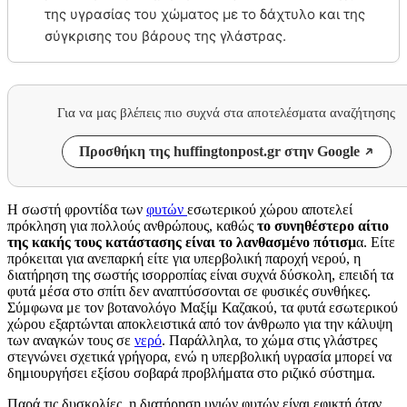
της υγρασίας του χώματος με το δάχτυλο και της
σύγκρισης του βάρους της γλάστρας.
Για να μας βλέπεις πιο συχνά στα αποτελέσματα αναζήτησης
Προσθήκη της huffingtonpost.gr στην Google
Η σωστή φροντίδα των
φυτών
εσωτερικού χώρου αποτελεί
πρόκληση για πολλούς ανθρώπους, καθώς
το συνηθέστερο αίτιο
της κακής τους κατάστασης είναι το λανθασμένο πότισμ
α. Είτε
πρόκειται για ανεπαρκή είτε για υπερβολική παροχή νερού, η
διατήρηση της σωστής ισορροπίας είναι συχνά δύσκολη, επειδή τα
φυτά μέσα στο σπίτι δεν αναπτύσσονται σε φυσικές συνθήκες.
Σύμφωνα με τον βοτανολόγο Μαξίμ Καζακού, τα φυτά εσωτερικού
χώρου εξαρτώνται αποκλειστικά από τον άνθρωπο για την κάλυψη
των αναγκών τους σε
νερό
. Παράλληλα, το χώμα στις γλάστρες
στεγνώνει σχετικά γρήγορα, ενώ η υπερβολική υγρασία μπορεί να
δημιουργήσει εξίσου σοβαρά προβλήματα στο ριζικό σύστημα.
Παρά τις δυσκολίες, η διατήρηση υγιών φυτών είναι εφικτή όταν