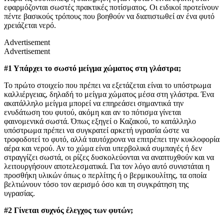
εφαρμόζονται σωστές πρακτικές ποτίσματος. Οι ειδικοί προτείνουν
πέντε βασικούς τρόπους που βοηθούν να διαπιστωθεί αν ένα φυτό
χρειάζεται νερό.
Advertisement
Advertisement
#1 Υπάρχει το σωστό μείγμα χώματος στη γλάστρα;
Το πρώτο στοιχείο που πρέπει να εξετάζεται είναι το υπόστρωμα
καλλιέργειας, δηλαδή το μείγμα χώματος μέσα στη γλάστρα. Ένα
ακατάλληλο μείγμα μπορεί να επηρεάσει σημαντικά την
ενυδάτωση του φυτού, ακόμη και αν το πότισμα γίνεται
φαινομενικά σωστά. Όπως εξηγεί ο Καζακού, το κατάλληλο
υπόστρωμα πρέπει να συγκρατεί αρκετή υγρασία ώστε να
τροφοδοτεί το φυτό, αλλά ταυτόχρονα να επιτρέπει την κυκλοφορία
αέρα και νερού. Αν το χώμα είναι υπερβολικά συμπαγές ή δεν
στραγγίζει σωστά, οι ρίζες δυσκολεύονται να αναπτυχθούν και να
λειτουργήσουν αποτελεσματικά. Για τον λόγο αυτό συνιστάται η
προσθήκη υλικών όπως ο περλίτης ή ο βερμικουλίτης, τα οποία
βελτιώνουν τόσο τον αερισμό όσο και τη συγκράτηση της
υγρασίας.
#2 Γίνεται συχνός έλεγχος των φυτών;