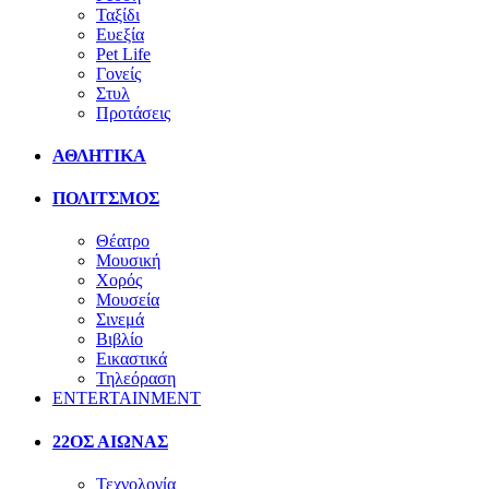
Ταξίδι
Ευεξία
Pet Life
Γονείς
Στυλ
Προτάσεις
ΑΘΛΗΤΙΚΑ
ΠΟΛΙΤΣΜΟΣ
Θέατρο
Μουσική
Χορός
Μουσεία
Σινεμά
Βιβλίο
Εικαστικά
Τηλεόραση
ENTERTAINMENT
22ΟΣ ΑΙΩΝΑΣ
Τεχνολογία