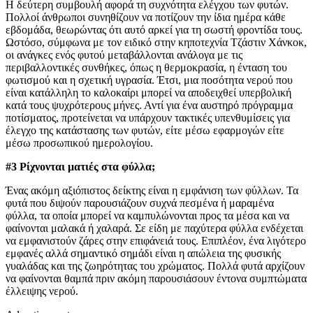
Η δεύτερη συμβουλή αφορά τη συχνότητα ελέγχου των φυτών.
Πολλοί άνθρωποι συνηθίζουν να ποτίζουν την ίδια ημέρα κάθε
εβδομάδα, θεωρώντας ότι αυτό αρκεί για τη σωστή φροντίδα τους.
Ωστόσο, σύμφωνα με τον ειδικό στην κηποτεχνία Τζάστιν Χάνκοκ,
οι ανάγκες ενός φυτού μεταβάλλονται ανάλογα με τις
περιβαλλοντικές συνθήκες, όπως η θερμοκρασία, η ένταση του
φωτισμού και η σχετική υγρασία. Έτσι, μια ποσότητα νερού που
είναι κατάλληλη το καλοκαίρι μπορεί να αποδειχθεί υπερβολική
κατά τους ψυχρότερους μήνες. Αντί για ένα αυστηρό πρόγραμμα
ποτίσματος, προτείνεται να υπάρχουν τακτικές υπενθυμίσεις για
έλεγχο της κατάστασης των φυτών, είτε μέσω εφαρμογών είτε
μέσω προσωπικού ημερολογίου.
#3 Ρίχνονται ματιές στα φύλλα;
Ένας ακόμη αξιόπιστος δείκτης είναι η εμφάνιση των φύλλων. Τα
φυτά που διψούν παρουσιάζουν συχνά πεσμένα ή μαραμένα
φύλλα, τα οποία μπορεί να καμπυλώνονται προς τα μέσα και να
φαίνονται μαλακά ή χαλαρά. Σε είδη με παχύτερα φύλλα ενδέχεται
να εμφανιστούν ζάρες στην επιφάνειά τους. Επιπλέον, ένα λιγότερο
εμφανές αλλά σημαντικό σημάδι είναι η απώλεια της φυσικής
γυαλάδας και της ζωηρότητας του χρώματος. Πολλά φυτά αρχίζουν
να φαίνονται θαμπά πριν ακόμη παρουσιάσουν έντονα συμπτώματα
έλλειψης νερού.