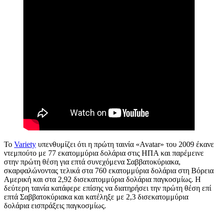
Το
Variety
υπενθυμίζει ότι η πρώτη ταινία «Avatar» του 2009 έκανε
ντεμπούτο με 77 εκατομμύρια δολάρια στις ΗΠΑ και παρέμεινε
στην πρώτη θέση για επτά συνεχόμενα Σαββατοκύριακα,
σκαρφαλώνοντας τελικά στα 760 εκατομμύρια δολάρια στη Βόρεια
Αμερική και στα 2,92 δισεκατομμύρια δολάρια παγκοσμίως. Η
δεύτερη ταινία κατάφερε επίσης να διατηρήσει την πρώτη θέση επί
επτά Σαββατοκύριακα και κατέληξε με 2,3 δισεκατομμύρια
δολάρια εισπράξεις παγκοσμίως.