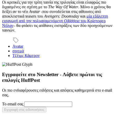
Οι κριτικές για την τρίτη ταινία της τριλογίας είναι ελαφρώς πιο
διχασμένες σε σχέση με το
The Way Of Water
. Μόνο ο χρόνος θα
δείξει αν το νέο
Avatar
-που συνοδεύεται στις αίθουσες από
αποκλειστικά teasers του
Avengers: Doomsday
και
μία εξάλεπτη
εισαγωγή από την πολυαναμενόμενη
Οδύσσεια
του Κρίστοφερ
Νόλαν
– θα φτάσει τις απίθανες εισπράξεις των δύο προηγούμενων
ταινιών.
Avatar
σινεμά
Τζέιμς Κάμερον
Εγγραφείτε στο Newsletter - Λάβετε πρώτοι τις
επιλογές HuffPost
Οι πιο ενδιαφέρουσες ειδήσεις και απόψεις καθημερινά στο e-mail
σας.
Το email σας
Εγγραφή στις ειδοποιήσεις