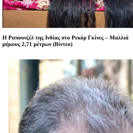
Η Ραπουνζέλ της Ινδίας στο Ρεκόρ Γκίνες – Μαλλιά
μήκους 2,71 μέτρων (Βίντεο)