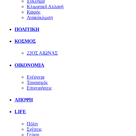
Έγκλημα
Κλιματική Αλλαγή
Καιρός
Ανακύκλωση
ΠΟΛΙΤΙΚΗ
ΚΟΣΜΟΣ
22ΟΣ ΑΙΩΝΑΣ
ΟΙΚΟΝΟΜΙΑ
Ενέργεια
Τουρισμός
Επιχειρήσεις
ΑΠΟΨΗ
LIFE
Πόλη
Σχέσεις
Γεύση