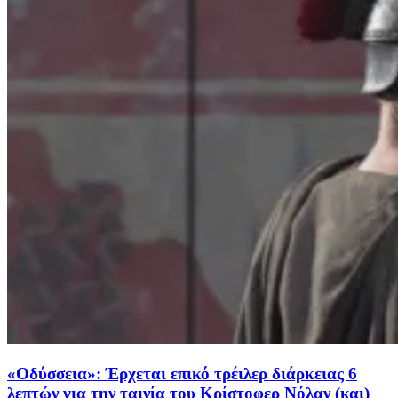
«Οδύσσεια»: Έρχεται επικό τρέιλερ διάρκειας 6
λεπτών για την ταινία του Κρίστοφερ Νόλαν (και)