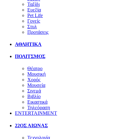
Ταξίδι
Ευεξία
Pet Life
Γονείς
Στυλ
Προτάσεις
ΑΘΛΗΤΙΚΑ
ΠΟΛΙΤΣΜΟΣ
Θέατρο
Μουσική
Χορός
Μουσεία
Σινεμά
Βιβλίο
Εικαστικά
Τηλεόραση
ENTERTAINMENT
22ΟΣ ΑΙΩΝΑΣ
Τεχνολογία