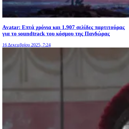
Avatar: Επτά χρόνια και 1.907 σελίδες παρτιτούρας
για το soundtrack του κόσμου της Πανδώρας
16 Δεκεμβρίου 2025, 7:24