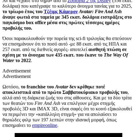
Αν και «έχασε στο νήμα» από το
Zootopia 2
της Disney
(556 εκατ.
δολάρια) που κατέγραψε το καλύτερο άνοιγμα ταινίας για το 2025,
το τρίωρο έπος του
Τζέιμς Κάμερον
Avatar: Fire And Ash
άναψε φωτιά στα ταμεία με 345 εκατ. δολάρια εισπράξεις στο
παγκόσμιο box office μέσα στις πρώτες τέσσερις ημέρες
προβολής του.
Όσοι παρακολουθούν την πορεία της sci-fi τριλογίας θα σπεύσουν
να επισημάνουν ότι το ποσό αυτό -με 88 εκατ. από τις ΗΠΑ και
257 εκατ.
από τις διεθνείς αγορές- αποτελεί
αισθητή πτώση σε
σχέση με το άνοιγμα των 435 εκατ. που έκανε το
The Way Of
Water
το 2022
.
Advertisement
Advertisement
Ωστόσο,
το franchise του
Avatar
δεν κρίθηκε ποτέ
αποκλειστικά από το πρώτο Σαββατοκύριακο προβολής του
,
αλλά από τη διάρκεια ζωής του στις αίθουσες. Και με τα δύο τρίτα
των θεατών του
Fire And Ash
να επιλέγουν μέχρι στιγμής
προβολές 3D και IMAX 3D, είναι σαφές ότι το κοινό εξακολουθεί
να περιμένει την «κατάλληλη στιγμή» για να απολαύσει το
θηριώδες φιλμ των 197 λεπτών στην ιδανική μορφή, όπως
επισημαίνει το
empireonline
.