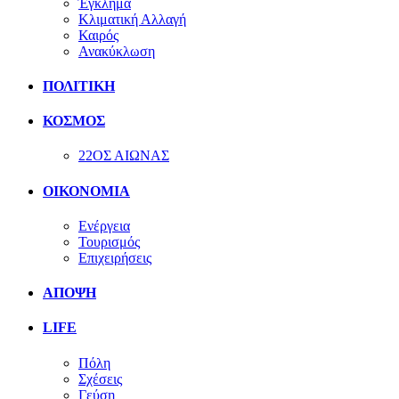
Έγκλημα
Κλιματική Αλλαγή
Καιρός
Ανακύκλωση
ΠΟΛΙΤΙΚΗ
ΚΟΣΜΟΣ
22ΟΣ ΑΙΩΝΑΣ
ΟΙΚΟΝΟΜΙΑ
Ενέργεια
Τουρισμός
Επιχειρήσεις
ΑΠΟΨΗ
LIFE
Πόλη
Σχέσεις
Γεύση