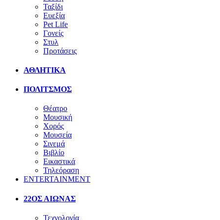
Ταξίδι
Ευεξία
Pet Life
Γονείς
Στυλ
Προτάσεις
ΑΘΛΗΤΙΚΑ
ΠΟΛΙΤΣΜΟΣ
Θέατρο
Μουσική
Χορός
Μουσεία
Σινεμά
Βιβλίο
Εικαστικά
Τηλεόραση
ENTERTAINMENT
22ΟΣ ΑΙΩΝΑΣ
Τεχνολογία