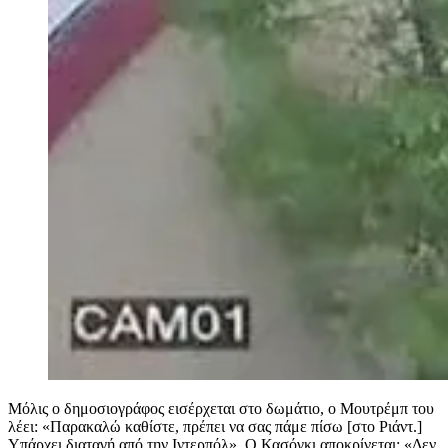
Μόλις ο δημοσιογράφος εισέρχεται στο δωμάτιο, ο Μουτρέμπ του
λέει: «Παρακαλώ καθίστε, πρέπει να σας πάμε πίσω [στο Ριάντ.]
Υπάρχει διαταγή από την Ιντερπόλ». Ο Κασόγκι αποκρίνεται: «Δεν