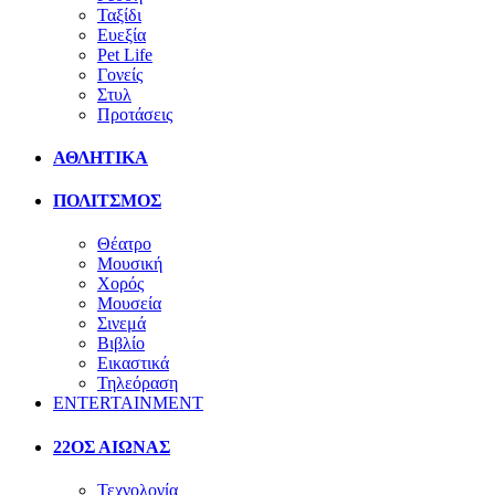
Ταξίδι
Ευεξία
Pet Life
Γονείς
Στυλ
Προτάσεις
ΑΘΛΗΤΙΚΑ
ΠΟΛΙΤΣΜΟΣ
Θέατρο
Μουσική
Χορός
Μουσεία
Σινεμά
Βιβλίο
Εικαστικά
Τηλεόραση
ENTERTAINMENT
22ΟΣ ΑΙΩΝΑΣ
Τεχνολογία