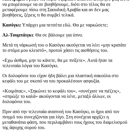
να μπορέσουμε να σε βοηθήσουμε, διότι στο τέλος θα σε
μεταφέρουμε πίσω στη Σαουδική Αραβία και αν δεν μας
βοηθήσεις, ξέρεις τι θα συμβεί τελικά.
Κασόγκι:
Υπάρχει μια πετσέτα εδώ. Θα με ναρκώσετε;
Αλ-Τουμπάιγκι
: Θα σε βάλουμε για ύπνο.
Μετά τη νάρκωσή του ο Κασόγκι ακούγεται να λέει «μην κρατάτε
το στόμα μου κλειστό», προτού χάσει τις αισθήσεις του.
«Εχω άσθμα, μην το κάνετε, θα με πνίξετε». Αυτά ήταν τα
τελευταία λόγια του Κασόγκι.
Οι δολοφόνοι του είχαν ήδη βάλει μια πλαστική σακούλα στο
κεφάλι του με σκοπό να του προκαλέσουν ασφυξία.
«Κοιμάται;», «Σηκώνει το κεφάλι του», «συνέχισε να πιέζεις»,
«σπρώξε το καλά» ακούγονται να λένε, μεταξύ άλλων, οι
δολοφόνοι του.
Πριν από την τελευταία αναπνοή του Κασόγκι, οι ήχοι από τον
πνιγμό του συνεχίζονται για λίγο. Στη συνέχεια αρχίζει η
μεταθανάτια φάση, που περιλαμβάνει τους ήχους του διαμελισμού
της άψυχης σορού του.