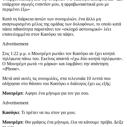
υπάρχουν αγωγές εναντίον μου, η αρραβωνιαστικιά μου με
περιμένει έξω»
Κατά τη διάρκεια αυτών των συνομιλιών, ένα άλλο μη
αναγνωρισμένο μέλος της ομάδας των δολοφόνων, το οποίο κατά
πάσα πιθανότητα παριστάνει τον «σκληρό αστυνομικό» λέει
επανειλημμένα στον Κασόγκι να πάψει.
Advertisement
Στις 1:22 μ.μ. ο Μουτρέμπ ρωτάει τον Κασόγκι αν έχει κινητά
τηλέφωνα πάνω του. Εκείνος απαντά «έχω δύο κινητά τηλέφωνα».
Ο Μουτρέμπ ρωτά «τι μάρκα» και λαμβάνει την απάντηση
«iPhone».
Μετά από αυτές τις συνομιλίες, στα τελευταία 10 λεπτά που
οδήγησαν στο θάνατο του Κασόγκι ο διάλογος έχει ως εξής:
Μουτρέμπ
: Αφησε ένα μήνυμα για τον γιο σου.
Advertisement
Κασόγκι
: Τι πρέπει να πω στον γιο μου;
Μουτρέμπ
: Θα γράψεις ένα μήνυμα, έλα να κάνουμε πρόβα. Δείξε