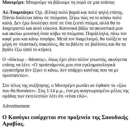
Μουτρέμπ
: Μπορούμε να βάλουμε τη σορό σε μια τσάντα;
Αλ-Τουμπάιγκι
: Οχι. (Είναι) πολύ βαριά και πολύ ψηλή επίσης.
Πάντα δούλευα πάνω σε πτώματα. Ξέρω πώς να το κόψω πολύ
καλά. Δεν έχω δουλέψει ποτέ σε ένα ζεστό πτώμα, αλλά θα το
διαχειριστώ και αυτό εύκολα. Κανονικά βάζω τα ακουστικά μου
και ακούω μουσική όταν κόβω τα πτώματα. Παράλληλα, πίνω τον
καφέ μου και κάνω τσιγάρο. Μετά τον διαμελισμό, θα τυλίξετε τα
μέρη σε πλαστικές σακούλες, θα τα βάλετε σε βαλίτσες και θα τα
βγάλε έξω (από το κτίριο).
Ο «δόκτωρ – θάνατος», όπως έχει γίνει πλέον γνωστός, ακούγεται
επίσης να λέει: «Ο προϊστάμενός μου στα εγκληματολογικά
εργαστήρια δεν ξέρει τι κάνω, δεν υπάρχει κανένας που να με
προστατεύει».
Στο τέλος της συζήτησης, ο Μουτρέμπ ρωτάει αν έφθασε το «ζώο
που θα θυσιάσει». Στις 1:14 μ.μ., ένα μη αναγνωρισμένο μέλος της
ομάδας των εκτελεστών λέει ότι «είναι εδώ».
Advertisement
Ο Κασόγκι εισέρχεται στο προξενείο της Σαουδικής
Αραβίας.