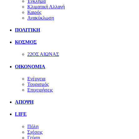
Έγκλημα
Κλιματική Αλλαγή
Καιρός
Ανακύκλωση
ΠΟΛΙΤΙΚΗ
ΚΟΣΜΟΣ
22ΟΣ ΑΙΩΝΑΣ
ΟΙΚΟΝΟΜΙΑ
Ενέργεια
Τουρισμός
Επιχειρήσεις
ΑΠΟΨΗ
LIFE
Πόλη
Σχέσεις
Γεύση