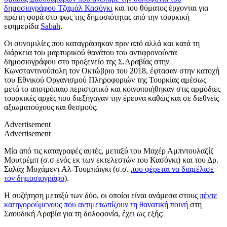
δημοσιογράφου Τζαμάλ Κασόγκι
και του θύματος έρχονται για
πρώτη φορά στο φως της δημοσιότητας από την τουρκική
εφημερίδα
Sabah
.
Οι συνομιλίες που καταγράφηκαν πριν από αλλά και κατά τη
διάρκεια του μαρτυρικού θανάτου του αντιφρονούντα
δημοσιογράφου στο προξενείο της Σ.Αραβίας στην
Κωνσταντινούπολη τον Οκτώβριο του 2018, έφτασαν στην κατοχή
του Εθνικού Οργανισμού Πληροφοριών της Τουρκίας αμέσως
μετά το αποτρόπαιο περιστατικό και κοινοποιήθηκαν στις αρμόδιες
τουρκικές αρχές που διεξήγαγαν την έρευνα καθώς και σε διεθνείς
αξιωματούχους και θεσμούς.
Advertisement
Advertisement
Μία από τις καταγραφές αυτές, μεταξύ του Μαχέρ Αμπντουλαζίζ
Μουτρέμπ (σ.σ ενός εκ των εκτελεστών του Κασόγκι) και του Δρ.
Σαλάχ Μοχάμεντ Αλ-Τουμπάιγκι (σ.σ.
που φέρεται να διαμέλισε
τον δημοσιογράφο
).
Η συζήτηση μεταξύ των δύο, οι οποίοι είναι ανάμεσα στους
πέντε
κατηγορούμενους που αντιμετωπίζουν τη θανατική ποινή
στη
Σαουδική Αραβία για τη δολοφονία, έχει ως εξής: