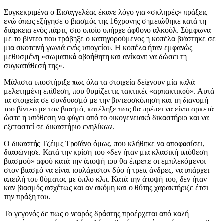
Συγκεκριμένα ο Εισαγγελέας έκανε λόγο για «σκληρές» πράξεις
ενώ όπως εξήγησε ο βιασμός της 16χρονης σημειώθηκε κατά τη
διάρκεια ενός πάρτι, στο οποίο υπήρχε άφθονο αλκοόλ. Σύμφωνα
με το βίντεο που τράβηξε ο κατηγορούμενος η κοπέλα βιάστηκε σε
μια σκοτεινή γωνιά ενός υπογείου. Η κοπέλα ήταν εμφανώς
μεθυσμένη «σωματικά αβοήθητη και ανίκανη να δώσει τη
συγκατάθεσή της».
Μάλιστα υποστήριξε πως όλα τα στοιχεία δείχνουν μία καλά
μελετημένη επίθεση, που θυμίζει τις τακτικές «αρπακτικού». Αυτά
τα στοιχεία σε συνδυασμό με την βιντεοσκόπηση και τη διανομή
του βίντεο με τον βιασμό, κατέληξε πως θα πρέπει να είναι αρκετά
ώστε η υπόθεση να φύγει από το οικογενειακό δικαστήριο και να
εξεταστεί σε δικαστήριο ενηλίκων.
Ο δικαστής Τζέιμς Τροϊάνο όμως, που κλήθηκε να αποφασίσει,
διαφώνησε. Κατά την κρίση του «δεν ήταν μια κλασική υπόθεση
βιασμού» αφού κατά την άποψή του θα έπρεπε οι εμπλεκόμενοι
στον βιασμό να είναι τουλάχιστον δύο ή τρεις άνδρες, να υπάρχει
απειλή του θύματος με όπλο κλπ. Κατά την άποψή του, δεν ήταν
καν βιασμός ασχέτως και αν ακόμη και ο θύτης χαρακτήριζε έτσι
την πράξη του.
Το γεγονός δε πως ο νεαρός δράστης προέρχεται από καλή