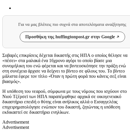
Για να μας βλέπεις πιο συχνά στα αποτελέσματα αναζήτησης
Προσθήκη της huffingtonpost.gr στην Google
Σοβαρές επικρίσεις δέχεται δικαστής στις ΗΠΑ ο οποίος θέλησε να
«πέσει» στα μαλακά ένα 16χρονο αγόρι το οποίο βίασε μια
συνομήλικη του ενώ φέρεται και να βιντεοσκόπησε την πράξη ενώ
στη συνέχεια άρχισε να δείχνει το βίντεο σε φίλους του. Το βίντεο
μάλιστα έφερε τον τίτλο «Όταν η πρώτη φορά που κάνεις σεξ είναι
βιασμός».
Η υπόθεση του νεαρού, σύμφωνα με τους νόμους που ισχύουν στο
Νιού Τζέρσεϊ των ΗΠΑ παραπέμφθηκε αρχικά σε οικογενειακό
δικαστήριο επειδή ο θύτης είναι ανήλικος αλλά ο Εισαγγελέας
επιχειρηματολόγησε ενώπιον του δικαστή, ζητώντας η υπόθεση
εκδικαστεί σε δικαστήριο ενηλίκων.
Advertisement
Advertisement