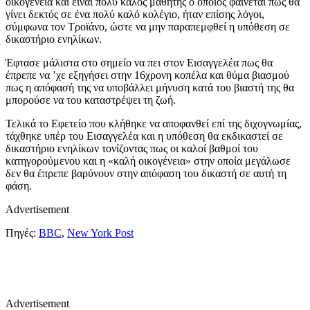
οικογένεια και είναι πολύ καλός μαθητής ο οποίος φαίνεται πως θα
γίνει δεκτός σε ένα πολύ καλό κολέγιο, ήταν επίσης λόγοι,
σύμφωνα τον Τροϊάνο, ώστε να μην παραπεμφθεί η υπόθεση σε
δικαστήριο ενηλίκων.
Έφτασε μάλιστα στο σημείο να πει στον Εισαγγελέα πως θα
έπρεπε να ’χε εξηγήσει στην 16χρονη κοπέλα και θύμα βιασμού
πως η απόφασή της να υποβάλλει μήνυση κατά του βιαστή της θα
μπορούσε να του καταστρέψει τη ζωή.
Τελικά το Εφετείο που κλήθηκε να αποφανθεί επί της διχογνωμίας,
τάχθηκε υπέρ του Εισαγγελέα και η υπόθεση θα εκδικαστεί σε
δικαστήριο ενηλίκων τονίζοντας πως οι καλοί βαθμοί του
κατηγορούμενου και η «καλή οικογένεια» στην οποία μεγάλωσε
δεν θα έπρεπε βαρύνουν στην απόφαση του δικαστή σε αυτή τη
φάση.
Advertisement
Πηγές:
BBC
,
New York Post
Advertisement