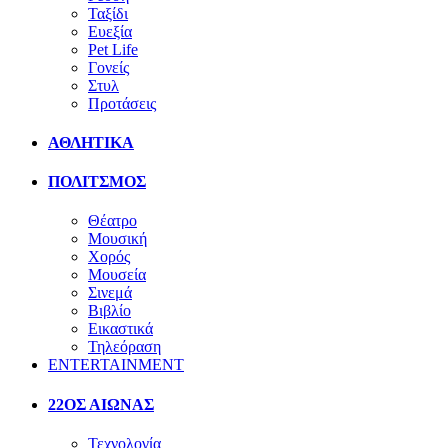
Ταξίδι
Ευεξία
Pet Life
Γονείς
Στυλ
Προτάσεις
ΑΘΛΗΤΙΚΑ
ΠΟΛΙΤΣΜΟΣ
Θέατρο
Μουσική
Χορός
Μουσεία
Σινεμά
Βιβλίο
Εικαστικά
Τηλεόραση
ENTERTAINMENT
22ΟΣ ΑΙΩΝΑΣ
Τεχνολογία