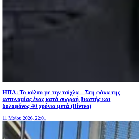
ΗΠΑ: Το κόλπο με την τσίχλα – Στη φάκα της
αστυνομίας ένας κατά συρροή βιαστής και
δολοφόνος 40 χρόνια μετά (Βίντεο)
11 Μαΐου 2026, 22:01