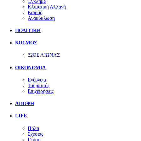
Έγκλημα
Κλιματική Αλλαγή
Καιρός
Ανακύκλωση
ΠΟΛΙΤΙΚΗ
ΚΟΣΜΟΣ
22ΟΣ ΑΙΩΝΑΣ
ΟΙΚΟΝΟΜΙΑ
Ενέργεια
Τουρισμός
Επιχειρήσεις
ΑΠΟΨΗ
LIFE
Πόλη
Σχέσεις
Γεύση