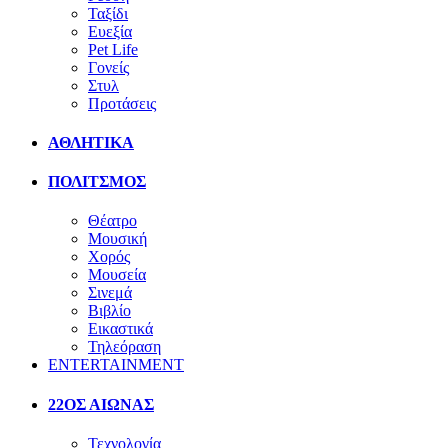
Ταξίδι
Ευεξία
Pet Life
Γονείς
Στυλ
Προτάσεις
ΑΘΛΗΤΙΚΑ
ΠΟΛΙΤΣΜΟΣ
Θέατρο
Μουσική
Χορός
Μουσεία
Σινεμά
Βιβλίο
Εικαστικά
Τηλεόραση
ENTERTAINMENT
22ΟΣ ΑΙΩΝΑΣ
Τεχνολογία