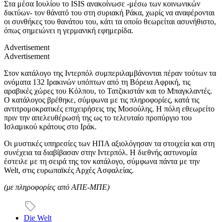
Στα μέσα Ιουλίου το ISIS ανακοίνωσε -μέσω των κοινωνικών
δικτύων- τον θάνατό του στη συριακή Ράκα, χωρίς να αναφέρονται
οι συνθήκες του θανάτου του, κάτι τα οποίο θεωρείται ασυνήθιστο,
όπως σημειώνει η γερμανική εφημερίδα.
Advertisement
Advertisement
Στον κατάλογο της Ιντερπόλ συμπεριλαμβάνονται πέραν τούτων τα
ονόματα 132 Ιρακινών υπόπτων από τη Βόρεια Αφρική, τις
αραβικές χώρες του Κόλπου, το Τατζικιστάν και το Μπαγκλαντές.
Ο κατάλογος βρέθηκε, σύμφωνα με τις πληροφορίες, κατά τις
αντιτρομοκρατικές επιχειρήσεις της Μοσούλης. Η πόλη εθεωρείτο
πριν την απελευθέρωσή της ως το τελευταίο προπύργιο του
Ισλαμικού κράτους στο Ιράκ.
Οι μυστικές υπηρεσίες των ΗΠΑ αξιολόγησαν τα στοιχεία και στη
συνέχεια τα διαβίβασαν στην Ιντερπόλ. Η διεθνής αστυνομία
έστειλε με τη σειρά της τον κατάλογο, σύμφωνα πάντα με την
Welt, στις ευρωπαϊκές Αρχές Ασφαλείας.
(με πληροφορίες από ΑΠΕ-ΜΠΕ)
Die Welt