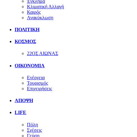
Έγκλημα
Κλιματική Αλλαγή
Καιρός
Ανακύκλωση
ΠΟΛΙΤΙΚΗ
ΚΟΣΜΟΣ
22ΟΣ ΑΙΩΝΑΣ
ΟΙΚΟΝΟΜΙΑ
Ενέργεια
Τουρισμός
Επιχειρήσεις
ΑΠΟΨΗ
LIFE
Πόλη
Σχέσεις
Γεύση