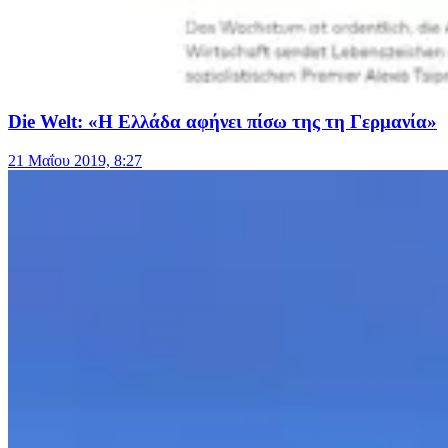
Die Welt: «Η Ελλάδα αφήνει πίσω της τη Γερμανία»
21 Μαΐου 2019, 8:27