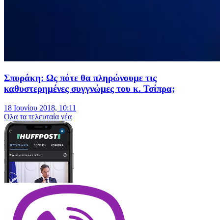
Σπυράκη: Ως πότε θα πληρώνουμε τις
καθυστερημένες συγγνώμες του κ. Τσίπρα;
18 Ιουνίου 2018, 10:11
Oλα τα τελευταία νέα