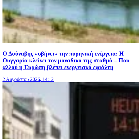
Ο Δούναβης «σβήνει» την πυρηνική ενέργεια: Η
Ουγγαρία κλείνει τον μοναδικό της σταθμό – Που
αλλού η Ευρώπη βλέπει ενεργειακό εφιάλτη
2 Αυγούστου 2026, 14:12