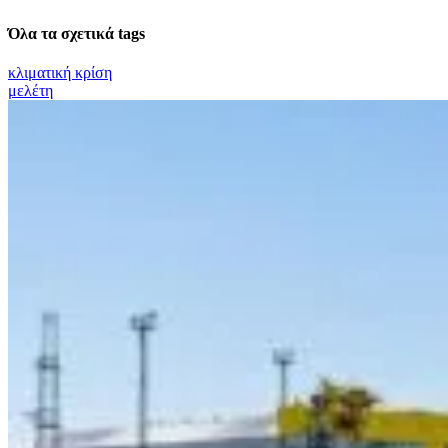
Όλα τα σχετικά tags
κλιματική κρίση
μελέτη