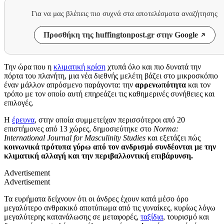
Για να μας βλέπεις πιο συχνά στα αποτελέσματα αναζήτησης
Προσθήκη της huffingtonpost.gr στην Google
Την ώρα που η
κλιματική κρίση
χτυπά όλο και πιο δυνατά την
πόρτα του πλανήτη, μια νέα διεθνής μελέτη βάζει στο μικροσκόπιο
έναν μάλλον απρόσμενο παράγοντα: την
αρρενωπότητα
και τον
τρόπο με τον οποίο αυτή επηρεάζει τις καθημερινές συνήθειες και
επιλογές.
Η
έρευνα
, στην οποία συμμετείχαν περισσότεροι από 20
επιστήμονες από 13 χώρες, δημοσιεύτηκε στο
Norma:
International Journal for Masculinity Studies
και εξετάζει πώς
κοινωνικά πρότυπα γύρω από τον ανδρισμό συνδέονται με την
κλιματική αλλαγή και την περιβαλλοντική επιβάρυνση.
Advertisement
Advertisement
Τα ευρήματα δείχνουν ότι οι άνδρες έχουν κατά μέσο όρο
μεγαλύτερο ανθρακικό αποτύπωμα από τις γυναίκες, κυρίως λόγω
μεγαλύτερης κατανάλωσης σε μεταφορές,
ταξίδια
, τουρισμό και