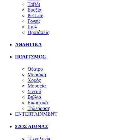
Ταξίδι
Ευεξία
Pet Life
Γονείς
Στυλ
Προτάσεις
ΑΘΛΗΤΙΚΑ
ΠΟΛΙΤΣΜΟΣ
Θέατρο
Μουσική
Χορός
Μουσεία
Σινεμά
Βιβλίο
Εικαστικά
Τηλεόραση
ENTERTAINMENT
22ΟΣ ΑΙΩΝΑΣ
Τεχνολογία