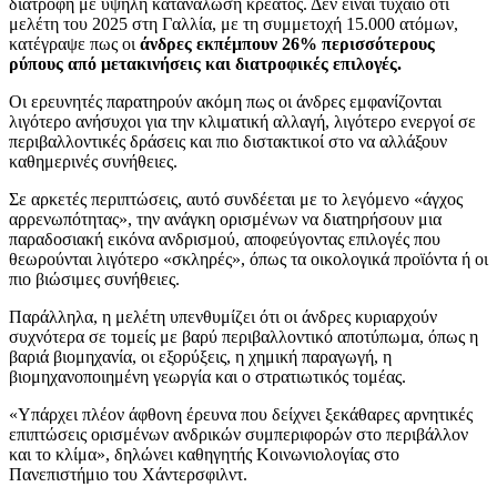
διατροφή με υψηλή κατανάλωση κρέατος. Δεν είναι τυχαίο ότι
μελέτη του 2025 στη Γαλλία, με τη συμμετοχή 15.000 ατόμων,
κατέγραψε πως οι
άνδρες εκπέμπουν 26% περισσότερους
ρύπους από μετακινήσεις και διατροφικές επιλογές.
Οι ερευνητές παρατηρούν ακόμη πως οι άνδρες εμφανίζονται
λιγότερο ανήσυχοι για την κλιματική αλλαγή, λιγότερο ενεργοί σε
περιβαλλοντικές δράσεις και πιο διστακτικοί στο να αλλάξουν
καθημερινές συνήθειες.
Σε αρκετές περιπτώσεις, αυτό συνδέεται με το λεγόμενο «άγχος
αρρενωπότητας», την ανάγκη ορισμένων να διατηρήσουν μια
παραδοσιακή εικόνα ανδρισμού, αποφεύγοντας επιλογές που
θεωρούνται λιγότερο «σκληρές», όπως τα οικολογικά προϊόντα ή οι
πιο βιώσιμες συνήθειες.
Παράλληλα, η μελέτη υπενθυμίζει ότι οι άνδρες κυριαρχούν
συχνότερα σε τομείς με βαρύ περιβαλλοντικό αποτύπωμα, όπως η
βαριά βιομηχανία, οι εξορύξεις, η χημική παραγωγή, η
βιομηχανοποιημένη γεωργία και ο στρατιωτικός τομέας.
«Υπάρχει πλέον άφθονη έρευνα που δείχνει ξεκάθαρες αρνητικές
επιπτώσεις ορισμένων ανδρικών συμπεριφορών στο περιβάλλον
και το κλίμα», δηλώνει καθηγητής Κοινωνιολογίας στο
Πανεπιστήμιο του Χάντερσφιλντ.