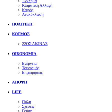
Έγκλημα
Κλιματική Αλλαγή
Καιρός
Ανακύκλωση
ΠΟΛΙΤΙΚΗ
ΚΟΣΜΟΣ
22ΟΣ ΑΙΩΝΑΣ
ΟΙΚΟΝΟΜΙΑ
Ενέργεια
Τουρισμός
Επιχειρήσεις
ΑΠΟΨΗ
LIFE
Πόλη
Σχέσεις
Γεύση