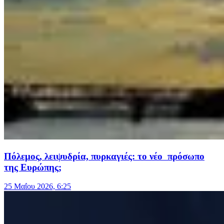
Πόλεμος, λειψυδρία, πυρκαγιές: το νέο πρόσωπο
της Ευρώπης;
25 Μαΐου 2026, 6:25