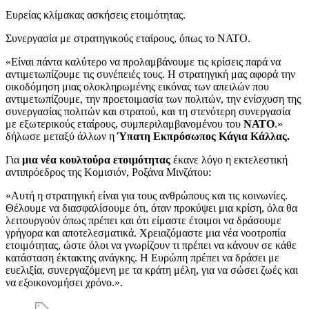
Ευρείας κλίμακας ασκήσεις ετοιμότητας.
Συνεργασία με στρατηγικούς εταίρους, όπως το ΝΑΤΟ.
«Είναι πάντα καλύτερο να προλαμβάνουμε τις κρίσεις παρά να
αντιμετωπίζουμε τις συνέπειές τους. Η στρατηγική μας αφορά την
οικοδόμηση μιας ολοκληρωμένης εικόνας των απειλών που
αντιμετωπίζουμε, την προετοιμασία των πολιτών, την ενίσχυση της
συνεργασίας πολιτών και στρατού, και τη στενότερη συνεργασία
με εξωτερικούς εταίρους, συμπεριλαμβανομένου του
ΝΑΤΟ
.»
δήλωσε μεταξύ άλλων η
Ύπατη Εκπρόσωπος Κάγια Κάλλας.
Για
μια νέα κουλτούρα ετοιμότητας
έκανε λόγο η εκτελεστική
αντιπρόεδρος της Κομισιόν, Ροξάνα Μινζάτου:
«Αυτή η στρατηγική είναι για τους ανθρώπους και τις κοινωνίες.
Θέλουμε να διασφαλίσουμε ότι, όταν προκύψει μια κρίση, όλα θα
λειτουργούν όπως πρέπει και ότι είμαστε έτοιμοι να δράσουμε
γρήγορα και αποτελεσματικά. Χρειαζόμαστε μια νέα νοοτροπία
ετοιμότητας, ώστε όλοι να γνωρίζουν τι πρέπει να κάνουν σε κάθε
κατάσταση έκτακτης ανάγκης. Η Ευρώπη πρέπει να δράσει με
ευελιξία, συνεργαζόμενη με τα κράτη μέλη, για να σώσει ζωές και
να εξοικονομήσει χρόνο.».