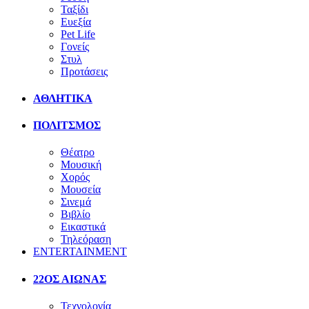
Ταξίδι
Ευεξία
Pet Life
Γονείς
Στυλ
Προτάσεις
ΑΘΛΗΤΙΚΑ
ΠΟΛΙΤΣΜΟΣ
Θέατρο
Μουσική
Χορός
Μουσεία
Σινεμά
Βιβλίο
Εικαστικά
Τηλεόραση
ENTERTAINMENT
22ΟΣ ΑΙΩΝΑΣ
Τεχνολογία