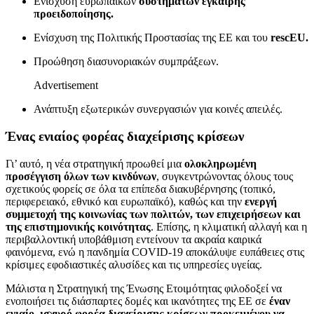
Ενίσχυση ευρωπαϊκών
συστημάτων έγκαιρης
προειδοποίησης.
Ενίσχυση της Πολιτικής Προστασίας της ΕΕ και του
rescEU.
Προώθηση διασυνοριακών συμπράξεων.
Advertisement
Ανάπτυξη εξωτερικών συνεργασιών για κοινές απειλές.
Ένας ενιαίος φορέας διαχείρισης κρίσεων
Γι’ αυτό, η νέα στρατηγική προωθεί μια
ολοκληρωμένη
προσέγγιση όλων των κινδύνων
, συγκεντρώνοντας όλους τους
σχετικούς φορείς σε όλα τα επίπεδα διακυβέρνησης (τοπικό,
περιφερειακό, εθνικό και ευρωπαϊκό), καθώς και την
ενεργή
συμμετοχή της κοινωνίας των πολιτών, των επιχειρήσεων και
της επιστημονικής κοινότητας
. Επίσης, η κλιματική αλλαγή και η
περιβαλλοντική υποβάθμιση εντείνουν τα ακραία καιρικά
φαινόμενα, ενώ η πανδημία COVID-19 αποκάλυψε ευπάθειες στις
κρίσιμες εφοδιαστικές αλυσίδες και τις υπηρεσίες υγείας.
Μάλιστα η Στρατηγική της Ένωσης Ετοιμότητας φιλοδοξεί να
ενοποιήσει τις διάσπαρτες δομές και ικανότητες της ΕΕ σε
έναν
ενιαίο, ισχυρό φορέα διαχείρισης κρίσεων προκειμένου να