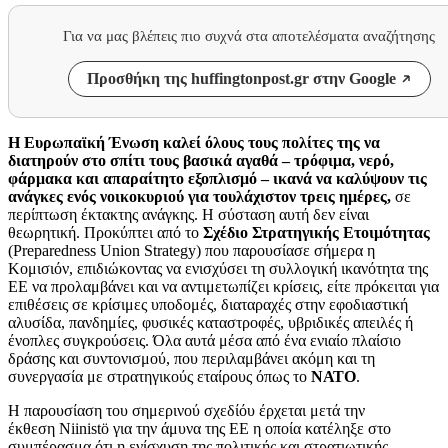
Για να μας βλέπεις πιο συχνά στα αποτελέσματα αναζήτησης
Προσθήκη της huffingtonpost.gr στην Google
Η Ευρωπαϊκή Ένωση καλεί όλους τους πολίτες της να
διατηρούν στο σπίτι τους βασικά αγαθά – τρόφιμα, νερό,
φάρμακα και απαραίτητο εξοπλισμό – ικανά να καλύψουν τις
ανάγκες ενός νοικοκυριού για τουλάχιστον τρεις ημέρες,
σε
περίπτωση έκτακτης ανάγκης. Η σύσταση αυτή δεν είναι
θεωρητική. Προκύπτει από το
Σχέδιο Στρατηγικής Ετοιμότητας
(Preparedness Union Strategy) που παρουσίασε σήμερα η
Κομισιόν, επιδιώκοντας να ενισχύσει τη συλλογική ικανότητα της
ΕΕ να προλαμβάνει και να αντιμετωπίζει κρίσεις, είτε πρόκειται για
επιθέσεις σε κρίσιμες υποδομές, διαταραχές στην εφοδιαστική
αλυσίδα, πανδημίες, φυσικές καταστροφές, υβριδικές απειλές ή
ένοπλες συγκρούσεις. Όλα αυτά μέσα από ένα ενιαίο πλαίσιο
δράσης και συντονισμού, που περιλαμβάνει ακόμη και τη
συνεργασία με στρατηγικούς εταίρους όπως το
ΝΑΤΟ
.
Η παρουσίαση του σημερινού σχεδίόυ έρχεται μετά την
έκθεση Niinistö για την άμυνα της ΕΕ η οποία κατέληξε στο
συμπέρασμα ότι η ενίσχυση της πολιτικής και στρατιωτικής