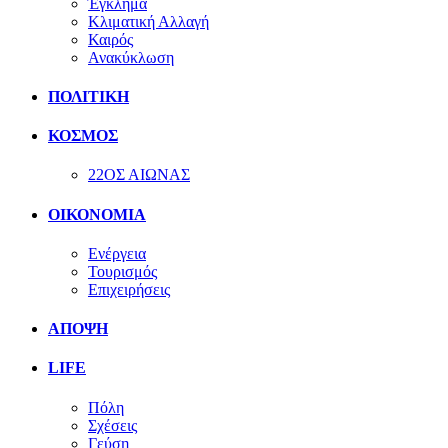
Έγκλημα
Κλιματική Αλλαγή
Καιρός
Ανακύκλωση
ΠΟΛΙΤΙΚΗ
ΚΟΣΜΟΣ
22ΟΣ ΑΙΩΝΑΣ
ΟΙΚΟΝΟΜΙΑ
Ενέργεια
Τουρισμός
Επιχειρήσεις
ΑΠΟΨΗ
LIFE
Πόλη
Σχέσεις
Γεύση