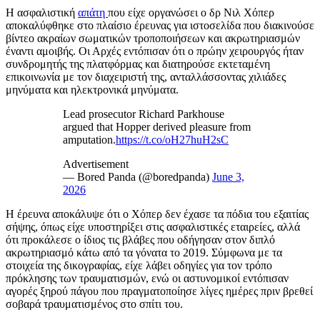
Η ασφαλιστική
απάτη
που είχε οργανώσει ο δρ Νιλ Χόπερ
αποκαλύφθηκε στο πλαίσιο έρευνας για ιστοσελίδα που διακινούσε
βίντεο ακραίων σωματικών τροποποιήσεων και ακρωτηριασμών
έναντι αμοιβής. Οι Αρχές εντόπισαν ότι ο πρώην χειρουργός ήταν
συνδρομητής της πλατφόρμας και διατηρούσε εκτεταμένη
επικοινωνία με τον διαχειριστή της, ανταλλάσσοντας χιλιάδες
μηνύματα και ηλεκτρονικά μηνύματα.
Lead prosecutor Richard Parkhouse
argued that Hopper derived pleasure from
amputation.
https://t.co/oH27huH2sC
Advertisement
— Bored Panda (@boredpanda)
June 3,
2026
Η έρευνα αποκάλυψε ότι ο Χόπερ δεν έχασε τα πόδια του εξαιτίας
σήψης, όπως είχε υποστηρίξει στις ασφαλιστικές εταιρείες, αλλά
ότι προκάλεσε ο ίδιος τις βλάβες που οδήγησαν στον διπλό
ακρωτηριασμό κάτω από τα γόνατα το 2019. Σύμφωνα με τα
στοιχεία της δικογραφίας, είχε λάβει οδηγίες για τον τρόπο
πρόκλησης των τραυματισμών, ενώ οι αστυνομικοί εντόπισαν
αγορές ξηρού πάγου που πραγματοποίησε λίγες ημέρες πριν βρεθεί
σοβαρά τραυματισμένος στο σπίτι του.