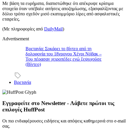
Με βάση τα ευρήματα, διαπιστώθηκε ότι απέκρυψε κρίσιμα
στοιχεία όταν υπέβαλε αιτήσεις αποζημίωσης, εξασφαλίζοντας με
δόλιο τρόπο σχεδόν μισό εκατομμύριο λίρες από ασφαλιστικές
εταιρείες.
(Με πληροφορίες από
DailyMail
)
Advertisement
Βρετανία: Σοκάρει το βίντεο από τη
δολοφονία του 18χρονου Χένρι Νόβακ –
Του πέρασαν χειροπέδες ενώ ξεψυχούσε
(Βίντεο)
Βρετανία
Εγγραφείτε στο Newsletter - Λάβετε πρώτοι τις
επιλογές HuffPost
Οι πιο ενδιαφέρουσες ειδήσεις και απόψεις καθημερινά στο e-mail
σας.