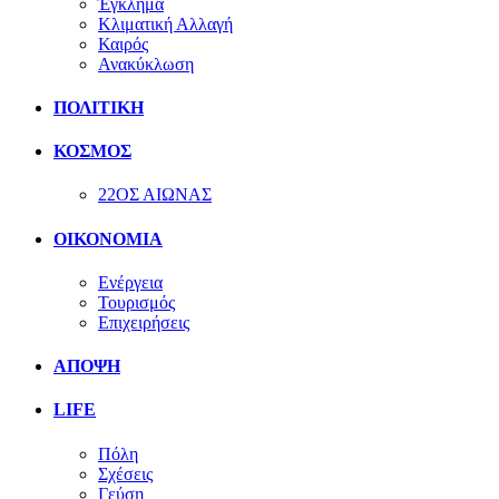
Έγκλημα
Κλιματική Αλλαγή
Καιρός
Ανακύκλωση
ΠΟΛΙΤΙΚΗ
ΚΟΣΜΟΣ
22ΟΣ ΑΙΩΝΑΣ
ΟΙΚΟΝΟΜΙΑ
Ενέργεια
Τουρισμός
Επιχειρήσεις
ΑΠΟΨΗ
LIFE
Πόλη
Σχέσεις
Γεύση