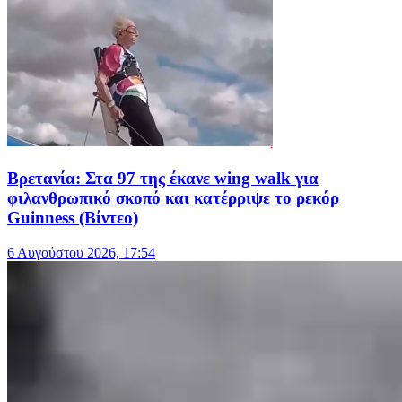
Βρετανία: Στα 97 της έκανε wing walk για
φιλανθρωπικό σκοπό και κατέρριψε το ρεκόρ
Guinness (Βίντεο)
6 Αυγούστου 2026, 17:54