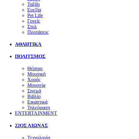
Ταξίδι
Ευεξία
Pet Life
Γονείς
Στυλ
Προτάσεις
ΑΘΛΗΤΙΚΑ
ΠΟΛΙΤΣΜΟΣ
Θέατρο
Μουσική
Χορός
Μουσεία
Σινεμά
Βιβλίο
Εικαστικά
Τηλεόραση
ENTERTAINMENT
22ΟΣ ΑΙΩΝΑΣ
Τεχνολογία