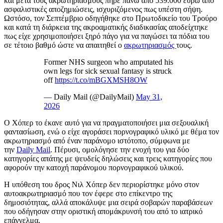
και μετά τους ακρωτηριασμούς πήρε πάνω από 539.000 ευρώ από
ασφαλιστικές αποζημιώσεις, ισχυριζόμενος πως υπέστη σήψη.
Ωστόσο, τον Σεπτέμβριο οδηγήθηκε στο Πρωτοδικείο του Τρούρο
και κατά τη διάρκεια της ακροαματικής διαδικασίας αποδείχτηκε
πως είχε χρησιμοποιήσει ξηρό πάγο για να παγώσει τα πόδια του
σε τέτοιο βαθμό ώστε να απαιτηθεί ο
ακρωτηριασμός
τους.
Former NHS surgeon who amputated his
own legs for sick sexual fantasy is struck
off
https://t.co/mBGXMSH8OW
— Daily Mail (@DailyMail)
May 31,
2026
Ο Χόπερ το έκανε αυτό για να πραγματοποιήσει μια σεξουαλική
φαντασίωση, ενώ ο είχε αγοράσει πορνογραφικό υλικό με θέμα τον
ακρωτηριασμό από έναν παράνομο ιστότοπο, σύμφωνα με
την
Daily Mail
. Πέρυσι, ομολόγησε την ενοχή του για δύο
κατηγορίες απάτης με ψευδείς δηλώσεις και τρεις κατηγορίες που
αφορούν την κατοχή παράνομου πορνογραφικού υλικού.
Η υπόθεση του δρος Νιλ Χόπερ δεν περιορίστηκε μόνο στον
αυτοακρωτηριασμό που τον έφερε στο επίκεντρο της
δημοσιότητας, αλλά αποκάλυψε μια σειρά σοβαρών παραβάσεων
που οδήγησαν στην οριστική απομάκρυνσή του από το ιατρικό
επάγγελμα.