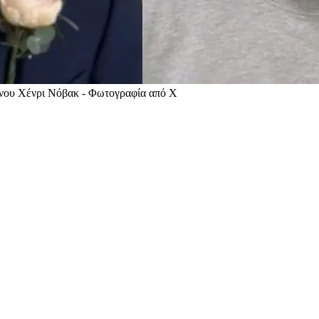
ρονου Χένρι Νόβακ - Φωτογραφία από Χ