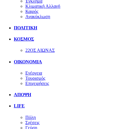
Έγκλημα
Κλιματική Αλλαγή
Καιρός
Ανακύκλωση
ΠΟΛΙΤΙΚΗ
ΚΟΣΜΟΣ
22ΟΣ ΑΙΩΝΑΣ
ΟΙΚΟΝΟΜΙΑ
Ενέργεια
Τουρισμός
Επιχειρήσεις
ΑΠΟΨΗ
LIFE
Πόλη
Σχέσεις
Γεύση