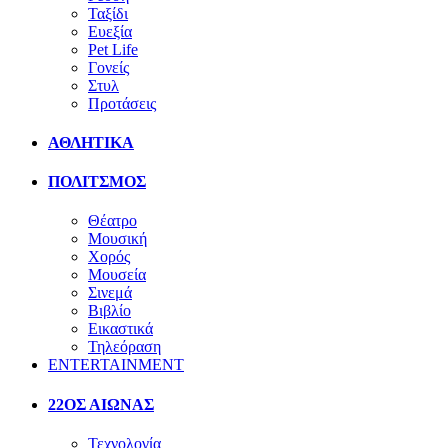
Ταξίδι
Ευεξία
Pet Life
Γονείς
Στυλ
Προτάσεις
ΑΘΛΗΤΙΚΑ
ΠΟΛΙΤΣΜΟΣ
Θέατρο
Μουσική
Χορός
Μουσεία
Σινεμά
Βιβλίο
Εικαστικά
Τηλεόραση
ENTERTAINMENT
22ΟΣ ΑΙΩΝΑΣ
Τεχνολογία