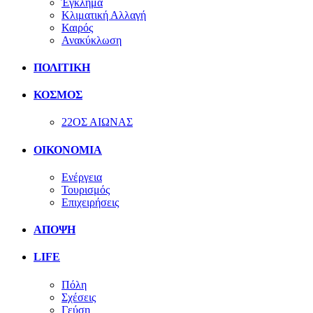
Έγκλημα
Κλιματική Αλλαγή
Καιρός
Ανακύκλωση
ΠΟΛΙΤΙΚΗ
ΚΟΣΜΟΣ
22ΟΣ ΑΙΩΝΑΣ
ΟΙΚΟΝΟΜΙΑ
Ενέργεια
Τουρισμός
Επιχειρήσεις
ΑΠΟΨΗ
LIFE
Πόλη
Σχέσεις
Γεύση