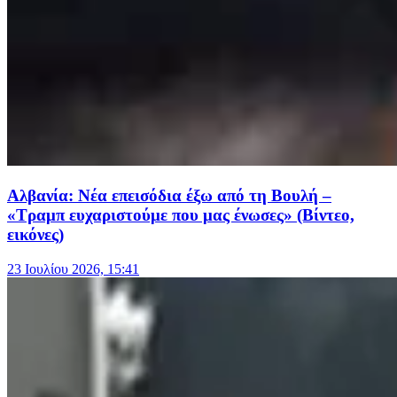
Αλβανία: Νέα επεισόδια έξω από τη Βουλή –
«Τραμπ ευχαριστούμε που μας ένωσες» (Βίντεο,
εικόνες)
23 Ιουλίου 2026, 15:41