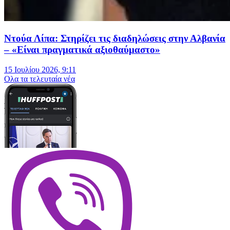
Ντούα Λίπα: Στηρίζει τις διαδηλώσεις στην Αλβανία
– «Είναι πραγματικά αξιοθαύμαστο»
15 Ιουλίου 2026, 9:11
Oλα τα τελευταία νέα