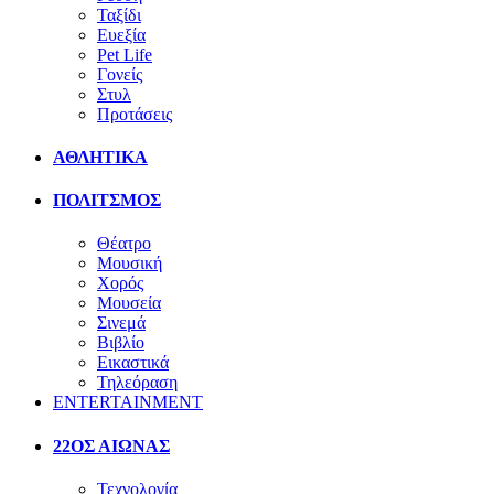
Ταξίδι
Ευεξία
Pet Life
Γονείς
Στυλ
Προτάσεις
ΑΘΛΗΤΙΚΑ
ΠΟΛΙΤΣΜΟΣ
Θέατρο
Μουσική
Χορός
Μουσεία
Σινεμά
Βιβλίο
Εικαστικά
Τηλεόραση
ENTERTAINMENT
22ΟΣ ΑΙΩΝΑΣ
Τεχνολογία