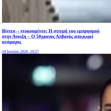
Βίντεο – ντοκουμέντο: Η στιγμή του εμπρησμού
στην Άνοιξη – Ο 50χρονος Αλβανός αποχωρεί
ατάραχος
18 Ιουλίου 2026, 19:57