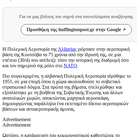
Για να μας βλέπεις πιο συχνά στα αποτελέσματα αναζήτησης
Προσθήκη της huffingtonpost.gr στην Google
Η Πολεμική Αεροπορία της
Αλβανίας
γιόρτασε στην αεροπορική
βάση της Κουτσόβα τα 75 χρόνια από την ίδρυσή της, σε μια
επέτειο (30/4) που ανέδειξε τόσο την ιστορική της διαδρομή όσο
και τον σημερινό της ρόλο στο
ΝΑΤΟ
.
Πιο συγκεκριμένα, η αλβανική Πολεμική Αεροπορία ιδρύθηκε το
1951, σε μια εποχή όπου η χώρα ακολουθούσε το σοβιετικό
στρατιωτικό δόγμα. Στα πρώτα της βήματα, στελεχώθηκε και
εξοπλίστηκε με τη βοήθεια της Σοβιετικής Ένωσης και άλλων
ανατολικών χωρών, αποκτώντας μαχητικά αεροσκάφη,
δημιουργώντας παράλληλα ένα εκτεταμένο δίκτυο αεροπορικών
βάσεων και αντιαεροπορικής άμυνας.
Advertisement
Advertisement
Ωστόσο, η κατάρρευση του κομμουνιστικού καθεστώτος τη