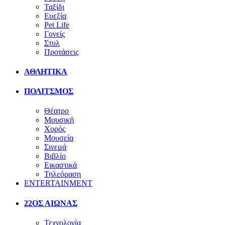
Ταξίδι
Ευεξία
Pet Life
Γονείς
Στυλ
Προτάσεις
ΑΘΛΗΤΙΚΑ
ΠΟΛΙΤΣΜΟΣ
Θέατρο
Μουσική
Χορός
Μουσεία
Σινεμά
Βιβλίο
Εικαστικά
Τηλεόραση
ENTERTAINMENT
22ΟΣ ΑΙΩΝΑΣ
Τεχνολογία