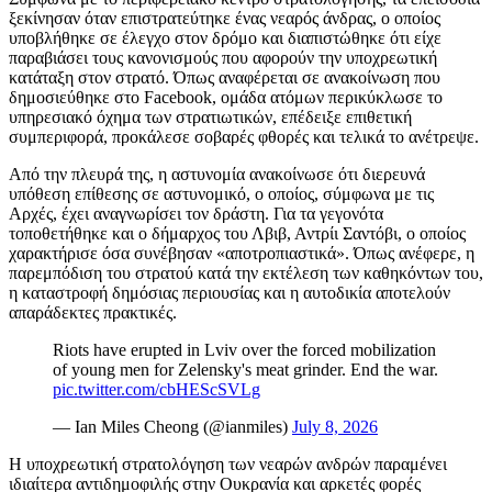
ξεκίνησαν όταν επιστρατεύτηκε ένας νεαρός άνδρας, ο οποίος
υποβλήθηκε σε έλεγχο στον δρόμο και διαπιστώθηκε ότι είχε
παραβιάσει τους κανονισμούς που αφορούν την υποχρεωτική
κατάταξη στον στρατό. Όπως αναφέρεται σε ανακοίνωση που
δημοσιεύθηκε στο Facebook, ομάδα ατόμων περικύκλωσε το
υπηρεσιακό όχημα των στρατιωτικών, επέδειξε επιθετική
συμπεριφορά, προκάλεσε σοβαρές φθορές και τελικά το ανέτρεψε.
Από την πλευρά της, η αστυνομία ανακοίνωσε ότι διερευνά
υπόθεση επίθεσης σε αστυνομικό, ο οποίος, σύμφωνα με τις
Αρχές, έχει αναγνωρίσει τον δράστη. Για τα γεγονότα
τοποθετήθηκε και ο δήμαρχος του Λβιβ, Αντρίι Σαντόβι, ο οποίος
χαρακτήρισε όσα συνέβησαν «αποτροπιαστικά». Όπως ανέφερε, η
παρεμπόδιση του στρατού κατά την εκτέλεση των καθηκόντων του,
η καταστροφή δημόσιας περιουσίας και η αυτοδικία αποτελούν
απαράδεκτες πρακτικές.
Riots have erupted in Lviv over the forced mobilization
of young men for Zelensky's meat grinder. End the war.
pic.twitter.com/cbHEScSVLg
— Ian Miles Cheong (@ianmiles)
July 8, 2026
Η υποχρεωτική στρατολόγηση των νεαρών ανδρών παραμένει
ιδιαίτερα αντιδημοφιλής στην Ουκρανία και αρκετές φορές