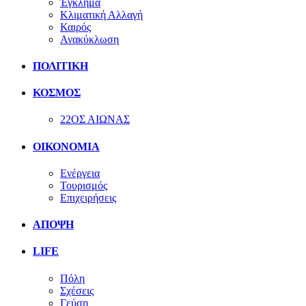
Έγκλημα
Κλιματική Αλλαγή
Καιρός
Ανακύκλωση
ΠΟΛΙΤΙΚΗ
ΚΟΣΜΟΣ
22ΟΣ ΑΙΩΝΑΣ
ΟΙΚΟΝΟΜΙΑ
Ενέργεια
Τουρισμός
Επιχειρήσεις
ΑΠΟΨΗ
LIFE
Πόλη
Σχέσεις
Γεύση