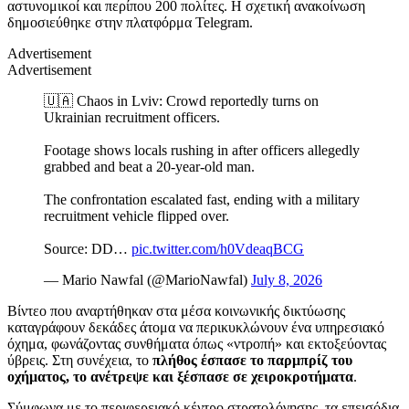
αστυνομικοί και περίπου 200 πολίτες. Η σχετική ανακοίνωση
δημοσιεύθηκε στην πλατφόρμα Telegram.
Advertisement
Advertisement
🇺🇦 Chaos in Lviv: Crowd reportedly turns on
Ukrainian recruitment officers.
Footage shows locals rushing in after officers allegedly
grabbed and beat a 20-year-old man.
The confrontation escalated fast, ending with a military
recruitment vehicle flipped over.
Source: DD…
pic.twitter.com/h0VdeaqBCG
— Mario Nawfal (@MarioNawfal)
July 8, 2026
Βίντεο που αναρτήθηκαν στα μέσα κοινωνικής δικτύωσης
καταγράφουν δεκάδες άτομα να περικυκλώνουν ένα υπηρεσιακό
όχημα, φωνάζοντας συνθήματα όπως «ντροπή» και εκτοξεύοντας
ύβρεις. Στη συνέχεια, το
πλήθος έσπασε το παρμπρίζ του
οχήματος, το ανέτρεψε και ξέσπασε σε χειροκροτήματα
.
Σύμφωνα με το περιφερειακό κέντρο στρατολόγησης, τα επεισόδια