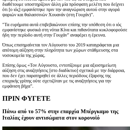
διαθέτουμε υποστηρίζουν άλλη μία πρόσφατη μελέτη που δείχνει
ότι [ο ιός] εμφανίστηκε πριν την αναγνώριση αυτού στην αγορά
ψαριών και θαλασσινών Χουανάν (στη Γουχάν)”.
″Τα ευρήματα αυτά επιβεβαιώνουν επίσης την υπόθεση ότι ο ιός
εμφανίστηκε φυσικά στη νότια Κίνα και πιθανότατα κυκλοφορούσε
ήδη την περίοδο αυτή στην Γουχάν” αναφέρει η έρευνα.
Όπως επισημαίνεται τον Αύγουστο του 2019 καταγράφεται μια
απότομη αύξηση στην πληρότητα των χώρων στάθμευσης στα
νοσοκομεία της χώρας.
Επίσης όμως «Τον Αύγουστο, εντοπίζουμε μια αξιοσημείωτη
αύξηση στις αναζητήσεις [στο διαδίκτυο] σχετικά με την διάρροια,
που δεν έχει παρατηρηθεί σε άλλες περιόδους έξαρσης της
εποχικής γρίπης ούτε σχετιζόταν με τις αναζητήσεις για την
εμφάνιση βήχα”.
ΠΡΙΝ ΦΥΓΕΤΕ
Πάνω από το 57% στην επαρχία Μπέργκαμο της
Ιταλίας έχουν αντισώματα στον κορονοϊό