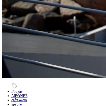
Γουχάν
ΔΙΕΘΝΕΣ
εξάπλωση
έρευνα