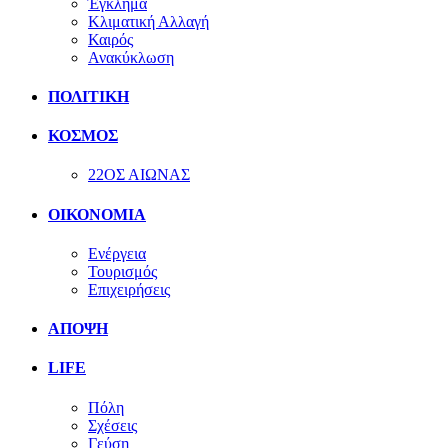
Έγκλημα
Κλιματική Αλλαγή
Καιρός
Ανακύκλωση
ΠΟΛΙΤΙΚΗ
ΚΟΣΜΟΣ
22ΟΣ ΑΙΩΝΑΣ
ΟΙΚΟΝΟΜΙΑ
Ενέργεια
Τουρισμός
Επιχειρήσεις
ΑΠΟΨΗ
LIFE
Πόλη
Σχέσεις
Γεύση