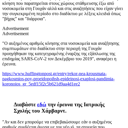
κίνηση που παρατηρείται στους χώρους στάθμευσης έξω από
νοσοκομεία στη Γουχάν αλλά και στις αναζητήσεις που είχαν γίνει
την συγκεκριμένη περίοδο στο διαδίκτυο με λέξεις κλειδιά όπως
”βήχας” και ”διάρροια”.
Advertisement
Advertisement
″Ο αυξημένος αριθμός κίνησης στα νοσοκομεία και αναζήτησης
συμπτωμάτων στο διαδίκτυο στην περιοχή της Γουχάν
προηγήθηκαν της κατεγεγραμένης έναρξης της εξάπλωσης της
επιδημίας SARS-CoV-2 τον Δεκέμβριο του 2019″, αναφέρει η
έρευνα.
https://www.huffingtonpost.gr/entry/rekor-nea-krousmata-
pagkosmios-poy-proeidopoihsh-epideinosi-exaplosi-pandimia-
koronoios_gr_5edf15f2c5b621d9aa4d1ee2
Διαβάστε
εδώ
την έρευνα της Ιατρικής
Σχολής του Χάρβαρντ.
″Αν και δεν μπορούμε να επιβεβαιώσουμε εάν ο αυξημένος
αριθμός συνδέεται άμεσα με τον νέο ιό, τα στοιχεία που