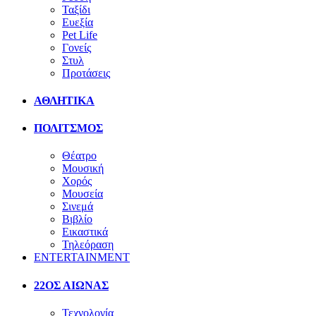
Ταξίδι
Ευεξία
Pet Life
Γονείς
Στυλ
Προτάσεις
ΑΘΛΗΤΙΚΑ
ΠΟΛΙΤΣΜΟΣ
Θέατρο
Μουσική
Χορός
Μουσεία
Σινεμά
Βιβλίο
Εικαστικά
Τηλεόραση
ENTERTAINMENT
22ΟΣ ΑΙΩΝΑΣ
Τεχνολογία