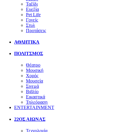
Ταξίδι
Ευεξία
Pet Life
Γονείς
Στυλ
Προτάσεις
ΑΘΛΗΤΙΚΑ
ΠΟΛΙΤΣΜΟΣ
Θέατρο
Μουσική
Χορός
Μουσεία
Σινεμά
Βιβλίο
Εικαστικά
Τηλεόραση
ENTERTAINMENT
22ΟΣ ΑΙΩΝΑΣ
Τεχνολογία