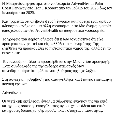
Η Μπαρτνίσα εργάστηκε στο νοσοκομείο AdventHealth Palm
Coast Parkway στο Παλμ Κόουστ από τον Ιούλιο του 2023 έως τον
Ιανουάριο του 2025.
Κατηγορείται ότι υπέβαλε ψευδή έγγραφα και παρείχε έναν αριθμό
άδειας που ανήκε σε μια άλλη νοσοκόμα με το ίδιο όνομα, η οποία
απασχολούνταν στο AdventHealth σε διαφορετικό νοσοκομείο.
Το γραφείο του σερίφη δήλωσε ότι η ίδια ισχυρίστηκε ότι είχε
πρόσφατα παντρευτεί και είχε αλλάξει το επώνυμό της. Της
ζητήθηκε να προσκομίσει το πιστοποιητικό γάμου της, αλλά δεν το
έκανε ποτέ.
Τον Ιανουάριο μάλιστα προσφέρθηκε στην Μπαρντίσα προαγωγή.
Ένας συνάδελφός της την ανέφερε στις αρχές όταν
συνειδητοποίησε ότι η άδεια νοσηλεύτριας της είχε λήξει.
Στη συνέχεια, η σύμβασή της καταγγέλθηκε και ξεκίνησε επτάμηνη
ποινική έρευνα.
Advertisement
Οι ντετέκτιβ εκτέλεσαν ένταλμα σύλληψης εναντίον της για επτά
κατηγορίες άσκησης επαγγέλματος υγείας χωρίς άδεια και επτά
κατηγορίες δόλιας χρήσης προσωπικών στοιχείων ταυτότητας.