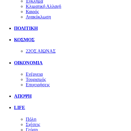
Έγκλημα
Κλιματική Αλλαγή
Καιρός
Ανακύκλωση
ΠΟΛΙΤΙΚΗ
ΚΟΣΜΟΣ
22ΟΣ ΑΙΩΝΑΣ
ΟΙΚΟΝΟΜΙΑ
Ενέργεια
Τουρισμός
Επιχειρήσεις
ΑΠΟΨΗ
LIFE
Πόλη
Σχέσεις
Γεύση