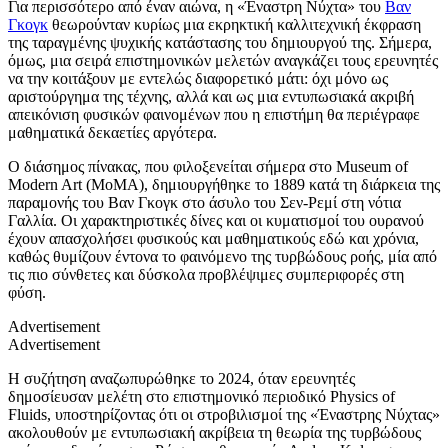
Για περισσότερο από έναν αιώνα, η «Έναστρη Νύχτα» του
Βαν
Γκογκ
θεωρούνταν κυρίως μια εκρηκτική καλλιτεχνική έκφραση
της ταραγμένης ψυχικής κατάστασης του δημιουργού της. Σήμερα,
όμως, μια σειρά επιστημονικών μελετών αναγκάζει τους ερευνητές
να την κοιτάξουν με εντελώς διαφορετικό μάτι: όχι μόνο ως
αριστούργημα της τέχνης, αλλά και ως μια εντυπωσιακά ακριβή
απεικόνιση φυσικών φαινομένων που η επιστήμη θα περιέγραφε
μαθηματικά δεκαετίες αργότερα.
Ο διάσημος πίνακας, που φιλοξενείται σήμερα στο Museum of
Modern Art (MoMA), δημιουργήθηκε το 1889 κατά τη διάρκεια της
παραμονής του Βαν Γκογκ στο άσυλο του Σεν-Ρεμί στη νότια
Γαλλία. Οι χαρακτηριστικές δίνες και οι κυματισμοί του ουρανού
έχουν απασχολήσει φυσικούς και μαθηματικούς εδώ και χρόνια,
καθώς θυμίζουν έντονα το φαινόμενο της τυρβώδους ροής, μία από
τις πιο σύνθετες και δύσκολα προβλέψιμες συμπεριφορές στη
φύση.
Advertisement
Advertisement
Η συζήτηση αναζωπυρώθηκε το 2024, όταν ερευνητές
δημοσίευσαν μελέτη στο επιστημονικό περιοδικό Physics of
Fluids, υποστηρίζοντας ότι οι στροβιλισμοί της «Έναστρης Νύχτας»
ακολουθούν με εντυπωσιακή ακρίβεια τη θεωρία της τυρβώδους