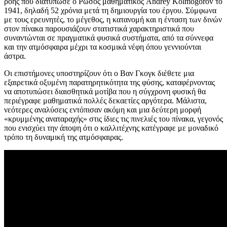
ροής που διατύπωσε ο Ρώσος μαθηματικός Andrey Kolmogorov το
1941, δηλαδή 52 χρόνια μετά τη δημιουργία του έργου. Σύμφωνα
με τους ερευνητές, το μέγεθος, η κατανομή και η ένταση των δινών
στον πίνακα παρουσιάζουν στατιστικά χαρακτηριστικά που
συναντώνται σε πραγματικά φυσικά συστήματα, από τα σύννεφα
και την ατμόσφαιρα μέχρι τα κοσμικά νέφη όπου γεννιούνται
άστρα.
Οι επιστήμονες υποστηρίζουν ότι ο Βαν Γκογκ διέθετε μια
εξαιρετικά οξυμένη παρατηρητικότητα της φύσης, καταφέρνοντας
να αποτυπώσει διαισθητικά μοτίβα που η σύγχρονη φυσική θα
περιέγραφε μαθηματικά πολλές δεκαετίες αργότερα. Μάλιστα,
νεότερες αναλύσεις εντόπισαν ακόμη και μια δεύτερη μορφή
«κρυμμένης αναταραχής» στις ίδιες τις πινελιές του πίνακα, γεγονός
που ενισχύει την άποψη ότι ο καλλιτέχνης κατέγραφε με μοναδικό
τρόπο τη δυναμική της ατμόσφαιρας.