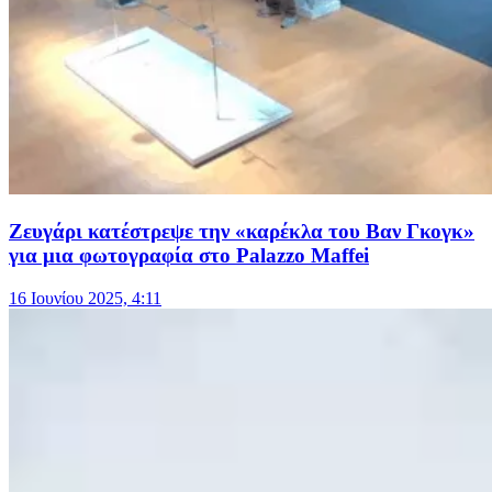
Ζευγάρι κατέστρεψε την «καρέκλα του Βαν Γκογκ»
για μια φωτογραφία στο Palazzo Maffei
16 Ιουνίου 2025, 4:11