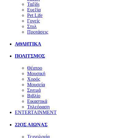
Ταξίδι
Ευεξία
Pet Life
Γονείς
Στυλ
Προτάσεις
ΑΘΛΗΤΙΚΑ
ΠΟΛΙΤΣΜΟΣ
Θέατρο
Μουσική
Χορός
Μουσεία
Σινεμά
Βιβλίο
Εικαστικά
Τηλεόραση
ENTERTAINMENT
22ΟΣ ΑΙΩΝΑΣ
Τεχνολογία