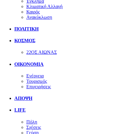
Έγκλημα
Κλιματική Αλλαγή
Καιρός
Ανακύκλωση
ΠΟΛΙΤΙΚΗ
ΚΟΣΜΟΣ
22ΟΣ ΑΙΩΝΑΣ
ΟΙΚΟΝΟΜΙΑ
Ενέργεια
Τουρισμός
Επιχειρήσεις
ΑΠΟΨΗ
LIFE
Πόλη
Σχέσεις
Γεύση