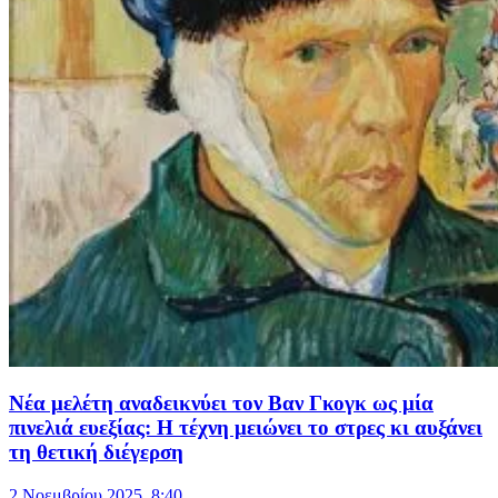
Νέα μελέτη αναδεικνύει τον Βαν Γκογκ ως μία
πινελιά ευεξίας: Η τέχνη μειώνει το στρες κι αυξάνει
τη θετική διέγερση
2 Νοεμβρίου 2025, 8:40