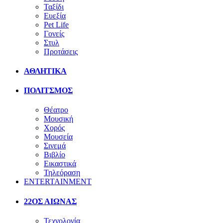
Ταξίδι
Ευεξία
Pet Life
Γονείς
Στυλ
Προτάσεις
ΑΘΛΗΤΙΚΑ
ΠΟΛΙΤΣΜΟΣ
Θέατρο
Μουσική
Χορός
Μουσεία
Σινεμά
Βιβλίο
Εικαστικά
Τηλεόραση
ENTERTAINMENT
22ΟΣ ΑΙΩΝΑΣ
Τεχνολογία