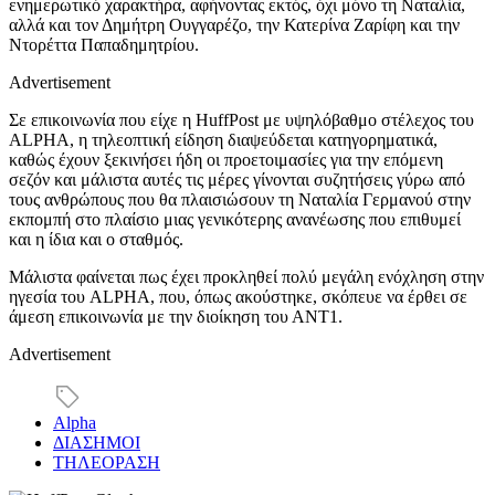
ενημερωτικό χαρακτήρα, αφήνοντας εκτός, όχι μόνο τη Ναταλία,
αλλά και τον Δημήτρη Ουγγαρέζο, την Κατερίνα Ζαρίφη και την
Ντορέττα Παπαδημητρίου.
Advertisement
Σε επικοινωνία που είχε η HuffPost με υψηλόβαθμο στέλεχος του
ALPHA, η τηλεοπτική είδηση διαψεύδεται κατηγορηματικά,
καθώς έχουν ξεκινήσει ήδη οι προετοιμασίες για την επόμενη
σεζόν και μάλιστα αυτές τις μέρες γίνονται συζητήσεις γύρω από
τους ανθρώπους που θα πλαισιώσουν τη Ναταλία Γερμανού στην
εκπομπή στο πλαίσιο μιας γενικότερης ανανέωσης που επιθυμεί
και η ίδια και ο σταθμός.
Μάλιστα φαίνεται πως έχει προκληθεί πολύ μεγάλη ενόχληση στην
ηγεσία του ALPHA, που, όπως ακούστηκε, σκόπευε να έρθει σε
άμεση επικοινωνία με την διοίκηση του ΑΝΤ1.
Advertisement
Alpha
ΔΙΑΣΗΜΟΙ
ΤΗΛΕΟΡΑΣΗ