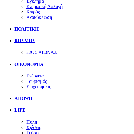
Έγκλημα
Κλιματική Αλλαγή
Καιρός
Ανακύκλωση
ΠΟΛΙΤΙΚΗ
ΚΟΣΜΟΣ
22ΟΣ ΑΙΩΝΑΣ
ΟΙΚΟΝΟΜΙΑ
Ενέργεια
Τουρισμός
Επιχειρήσεις
ΑΠΟΨΗ
LIFE
Πόλη
Σχέσεις
Γεύση