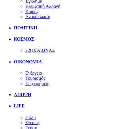
Έγκλημα
Κλιματική Αλλαγή
Καιρός
Ανακύκλωση
ΠΟΛΙΤΙΚΗ
ΚΟΣΜΟΣ
22ΟΣ ΑΙΩΝΑΣ
ΟΙΚΟΝΟΜΙΑ
Ενέργεια
Τουρισμός
Επιχειρήσεις
ΑΠΟΨΗ
LIFE
Πόλη
Σχέσεις
Γεύση