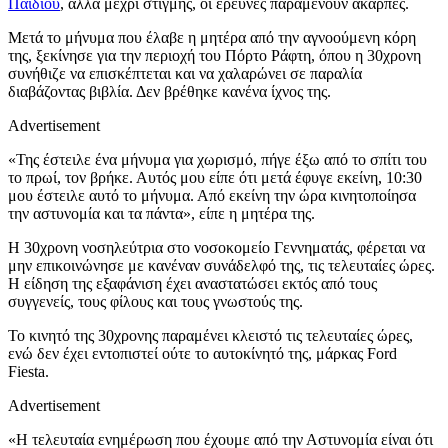
Παιδιού
, αλλά μέχρι στιγμής, οι έρευνες παραμένουν άκαρπες.
Μετά το μήνυμα που έλαβε η μητέρα από την αγνοούμενη κόρη
της, ξεκίνησε για την περιοχή του Πόρτο Ράφτη, όπου η 30χρονη
συνήθιζε να επισκέπτεται και να χαλαρώνει σε παραλία
διαβάζοντας βιβλία. Δεν βρέθηκε κανένα ίχνος της.
Advertisement
«Της έστειλε ένα μήνυμα για χωρισμό, πήγε έξω από το σπίτι του
το πρωί, τον βρήκε. Αυτός μου είπε ότι μετά έφυγε εκείνη, 10:30
μου έστειλε αυτό το μήνυμα. Από εκείνη την ώρα κινητοποίησα
την αστυνομία και τα πάντα», είπε η μητέρα της.
Η 30χρονη νοσηλεύτρια στο νοσοκομείο Γεννηματάς, φέρεται να
μην επικοινώνησε με κανέναν συνάδελφό της, τις τελευταίες ώρες.
Η είδηση της εξαφάνιση έχει αναστατώσει εκτός από τους
συγγενείς, τους φίλους και τους γνωστούς της.
Το κινητό της 30χρονης παραμένει κλειστό τις τελευταίες ώρες,
ενώ δεν έχει εντοπιστεί ούτε το αυτοκίνητό της, μάρκας Ford
Fiesta.
Advertisement
«Η τελευταία ενημέρωση που έχουμε από την Αστυνομία είναι ότι