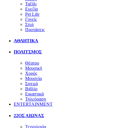
Ταξίδι
Ευεξία
Pet Life
Γονείς
Στυλ
Προτάσεις
ΑΘΛΗΤΙΚΑ
ΠΟΛΙΤΣΜΟΣ
Θέατρο
Μουσική
Χορός
Μουσεία
Σινεμά
Βιβλίο
Εικαστικά
Τηλεόραση
ENTERTAINMENT
22ΟΣ ΑΙΩΝΑΣ
Τεχνολογία