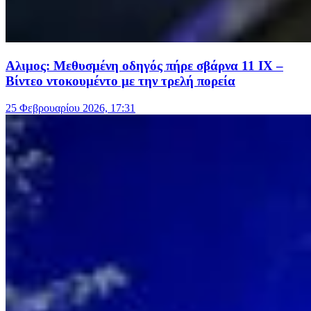
Αλιμος: Μεθυσμένη οδηγός πήρε σβάρνα 11 ΙΧ –
Bίντεο ντοκουμέντο με την τρελή πορεία
25 Φεβρουαρίου 2026, 17:31