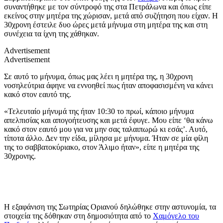
συναντήθηκε με τον σύντροφό της στα Πετράλωνα και όπως είπε
εκείνος στην μητέρα της χώρισαν, μετά από συζήτηση που είχαν. Η
30χρονη έστειλε δυο ώρες μετά μήνυμα στη μητέρα της και στη
συνέχεια τα ίχνη της χάθηκαν.
Advertisement
Advertisement
Σε αυτό το μήνυμα, όπως μας λέει η μητέρα της, η 30χρονη
νοσηλεύτρια άφηνε να εννοηθεί πως ήταν αποφασισμένη να κάνει
κακό στον εαυτό της.
«Τελευταίο μήνυμά της ήταν 10:30 το πρωί, κάποιο μήνυμα
απελπισίας και απογοήτευσης και μετά έφυγε. Μου είπε ‘θα κάνω
κακό στον εαυτό μου για να μην σας ταλαιπωρώ κι εσάς’. Αυτό,
τίποτα άλλο. Δεν την είδα, μίλησα με μήνυμα. Ήταν σε μία φίλη
της το σαββατοκύριακο, στον Άλιμο ήταν», είπε η μητέρα της
30χρονης.
Η εξαφάνιση της Σωτηρίας Οριανού δηλώθηκε στην αστυνομία, τα
στοιχεία της δόθηκαν στη δημοσιότητα από το
Χαμόγελο του