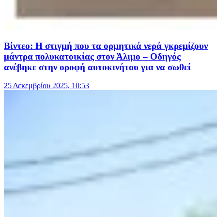
Βίντεο: Η στιγμή που τα ορμητικά νερά γκρεμίζουν
μάντρα πολυκατοικίας στον Άλιμο – Οδηγός
ανέβηκε στην οροφή αυτοκινήτου για να σωθεί
25 Δεκεμβρίου 2025, 10:53