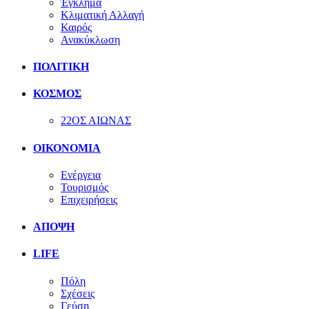
Έγκλημα
Κλιματική Αλλαγή
Καιρός
Ανακύκλωση
ΠΟΛΙΤΙΚΗ
ΚΟΣΜΟΣ
22ΟΣ ΑΙΩΝΑΣ
ΟΙΚΟΝΟΜΙΑ
Ενέργεια
Τουρισμός
Επιχειρήσεις
ΑΠΟΨΗ
LIFE
Πόλη
Σχέσεις
Γεύση