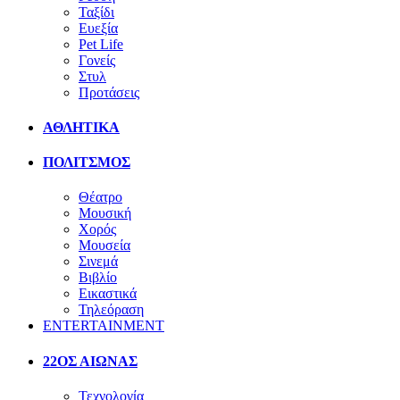
Ταξίδι
Ευεξία
Pet Life
Γονείς
Στυλ
Προτάσεις
ΑΘΛΗΤΙΚΑ
ΠΟΛΙΤΣΜΟΣ
Θέατρο
Μουσική
Χορός
Μουσεία
Σινεμά
Βιβλίο
Εικαστικά
Τηλεόραση
ENTERTAINMENT
22ΟΣ ΑΙΩΝΑΣ
Τεχνολογία