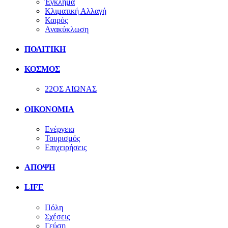
Έγκλημα
Κλιματική Αλλαγή
Καιρός
Ανακύκλωση
ΠΟΛΙΤΙΚΗ
ΚΟΣΜΟΣ
22ΟΣ ΑΙΩΝΑΣ
ΟΙΚΟΝΟΜΙΑ
Ενέργεια
Τουρισμός
Επιχειρήσεις
ΑΠΟΨΗ
LIFE
Πόλη
Σχέσεις
Γεύση