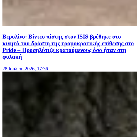
Βερολίνο: Βίντεο πίστης στον ISIS βρέθηκε στο
κινητό του δράστη της τρομοκρατικής επίθεσης στο
Pride – Προσηλύτιζε κρατούμενους όσο ήταν στη
φυλακή
28 Ιουλίου 2026, 17:36