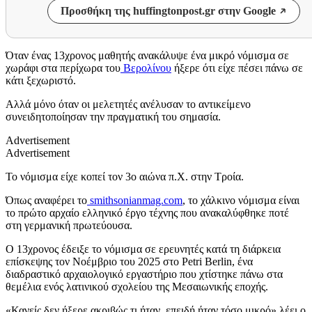
Προσθήκη της huffingtonpost.gr στην Google
Όταν ένας 13χρονος μαθητής ανακάλυψε ένα μικρό νόμισμα σε
χωράφι στα περίχωρα του
Βερολίνου
ήξερε ότι είχε πέσει πάνω σε
κάτι ξεχωριστό.
Αλλά μόνο όταν οι μελετητές ανέλυσαν το αντικείμενο
συνειδητοποίησαν την πραγματική του σημασία.
Advertisement
Advertisement
Το νόμισμα είχε κοπεί τον 3ο αιώνα π.Χ. στην Τροία.
Όπως αναφέρει το
smithsonianmag.com
, το χάλκινο νόμισμα είναι
το πρώτο αρχαίο ελληνικό έργο τέχνης που ανακαλύφθηκε ποτέ
στη γερμανική πρωτεύουσα.
Ο 13χρονος έδειξε το νόμισμα σε ερευνητές κατά τη διάρκεια
επίσκεψης τον Νοέμβριο του 2025 στο Petri Berlin, ένα
διαδραστικό αρχαιολογικό εργαστήριο που χτίστηκε πάνω στα
θεμέλια ενός λατινικού σχολείου της Μεσαιωνικής εποχής.
«Κανείς δεν ήξερε ακριβώς τι ήταν, επειδή ήταν τόσο μικρό» λέει ο