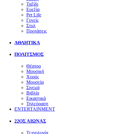
Ταξίδι
Ευεξία
Pet Life
Γονείς
Στυλ
Προτάσεις
ΑΘΛΗΤΙΚΑ
ΠΟΛΙΤΣΜΟΣ
Θέατρο
Μουσική
Χορός
Μουσεία
Σινεμά
Βιβλίο
Εικαστικά
Τηλεόραση
ENTERTAINMENT
22ΟΣ ΑΙΩΝΑΣ
Τεχνολογία