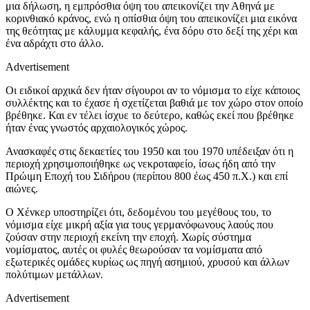
μια δήλωση, η εμπρόσθια όψη του απεικονίζει την Αθηνά με
κορινθιακό κράνος, ενώ η οπίσθια όψη του απεικονίζει μια εικόνα
της θεότητας με κάλυμμα κεφαλής, ένα δόρυ στο δεξί της χέρι και
ένα αδράχτι στο άλλο.
Advertisement
Οι ειδικοί αρχικά δεν ήταν σίγουροι αν το νόμισμα το είχε κάποιος
συλλέκτης και το έχασε ή σχετίζεται βαθιά με τον χώρο στον οποίο
βρέθηκε. Και εν τέλει ίσχυε το δεύτερο, καθώς εκεί που βρέθηκε
ήταν ένας γνωστός αρχαιολογικός χώρος.
Ανασκαφές στις δεκαετίες του 1950 και του 1970 υπέδειξαν ότι η
περιοχή χρησιμοποιήθηκε ως νεκροταφείο, ίσως ήδη από την
Πρώιμη Εποχή του Σιδήρου (περίπου 800 έως 450 π.Χ.) και επί
αιώνες.
Ο Χένκερ υποστηρίζει ότι, δεδομένου του μεγέθους του, το
νόμισμα είχε μικρή αξία για τους γερμανόφωνους λαούς που
ζούσαν στην περιοχή εκείνη την εποχή. Χωρίς σύστημα
νομίσματος, αυτές οι φυλές θεωρούσαν τα νομίσματα από
εξωτερικές ομάδες κυρίως ως πηγή ασημιού, χρυσού και άλλων
πολύτιμων μετάλλων.
Advertisement