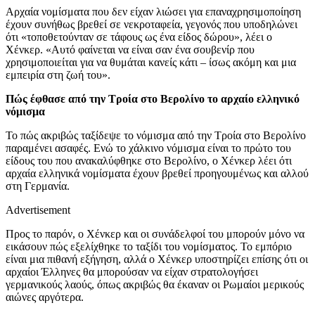
Αρχαία νομίσματα που δεν είχαν λιώσει για επαναχρησιμοποίηση
έχουν συνήθως βρεθεί σε νεκροταφεία, γεγονός που υποδηλώνει
ότι «τοποθετούνταν σε τάφους ως ένα είδος δώρου», λέει ο
Χένκερ. «Αυτό φαίνεται να είναι σαν ένα σουβενίρ που
χρησιμοποιείται για να θυμάται κανείς κάτι – ίσως ακόμη και μια
εμπειρία στη ζωή του».
Πώς έφθασε από την Τροία στο Βερολίνο το αρχαίο ελληνικό
νόμισμα
Το πώς ακριβώς ταξίδεψε το νόμισμα από την Τροία στο Βερολίνο
παραμένει ασαφές. Ενώ το χάλκινο νόμισμα είναι το πρώτο του
είδους του που ανακαλύφθηκε στο Βερολίνο, ο Χένκερ λέει ότι
αρχαία ελληνικά νομίσματα έχουν βρεθεί προηγουμένως και αλλού
στη Γερμανία.
Advertisement
Προς το παρόν, ο Χένκερ και οι συνάδελφοί του μπορούν μόνο να
εικάσουν πώς εξελίχθηκε το ταξίδι του νομίσματος. Το εμπόριο
είναι μια πιθανή εξήγηση, αλλά ο Χένκερ υποστηρίζει επίσης ότι οι
αρχαίοι Έλληνες θα μπορούσαν να είχαν στρατολογήσει
γερμανικούς λαούς, όπως ακριβώς θα έκαναν οι Ρωμαίοι μερικούς
αιώνες αργότερα.