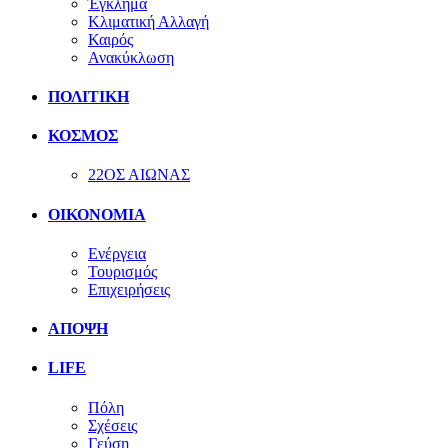
Έγκλημα
Κλιματική Αλλαγή
Καιρός
Ανακύκλωση
ΠΟΛΙΤΙΚΗ
ΚΟΣΜΟΣ
22ΟΣ ΑΙΩΝΑΣ
ΟΙΚΟΝΟΜΙΑ
Ενέργεια
Τουρισμός
Επιχειρήσεις
ΑΠΟΨΗ
LIFE
Πόλη
Σχέσεις
Γεύση