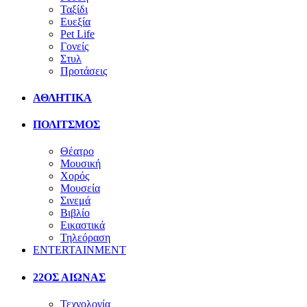
Ταξίδι
Ευεξία
Pet Life
Γονείς
Στυλ
Προτάσεις
ΑΘΛΗΤΙΚΑ
ΠΟΛΙΤΣΜΟΣ
Θέατρο
Μουσική
Χορός
Μουσεία
Σινεμά
Βιβλίο
Εικαστικά
Τηλεόραση
ENTERTAINMENT
22ΟΣ ΑΙΩΝΑΣ
Τεχνολογία