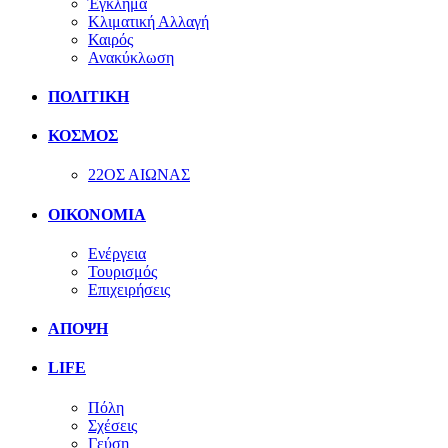
Έγκλημα
Κλιματική Αλλαγή
Καιρός
Ανακύκλωση
ΠΟΛΙΤΙΚΗ
ΚΟΣΜΟΣ
22ΟΣ ΑΙΩΝΑΣ
ΟΙΚΟΝΟΜΙΑ
Ενέργεια
Τουρισμός
Επιχειρήσεις
ΑΠΟΨΗ
LIFE
Πόλη
Σχέσεις
Γεύση