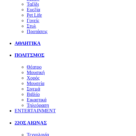
Ταξίδι
Ευεξία
Pet Life
Γονείς
Στυλ
Προτάσεις
ΑΘΛΗΤΙΚΑ
ΠΟΛΙΤΣΜΟΣ
Θέατρο
Μουσική
Χορός
Μουσεία
Σινεμά
Βιβλίο
Εικαστικά
Τηλεόραση
ENTERTAINMENT
22ΟΣ ΑΙΩΝΑΣ
Τεχνολογία