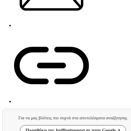
Για να μας βλέπεις πιο συχνά στα αποτελέσματα αναζήτησης
Προσθήκη της huffingtonpost.gr στην Google