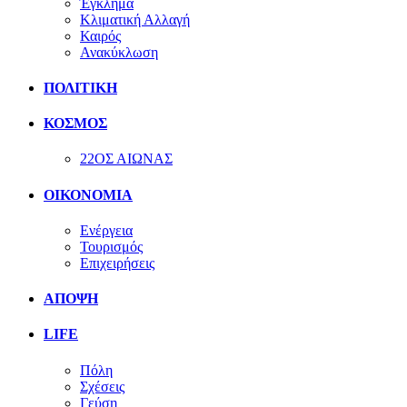
Έγκλημα
Κλιματική Αλλαγή
Καιρός
Ανακύκλωση
ΠΟΛΙΤΙΚΗ
ΚΟΣΜΟΣ
22ΟΣ ΑΙΩΝΑΣ
ΟΙΚΟΝΟΜΙΑ
Ενέργεια
Τουρισμός
Επιχειρήσεις
ΑΠΟΨΗ
LIFE
Πόλη
Σχέσεις
Γεύση