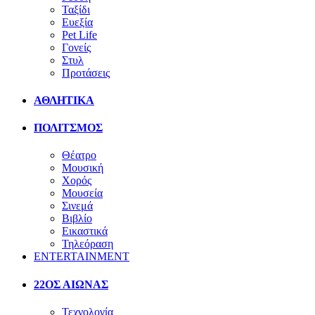
Ταξίδι
Ευεξία
Pet Life
Γονείς
Στυλ
Προτάσεις
ΑΘΛΗΤΙΚΑ
ΠΟΛΙΤΣΜΟΣ
Θέατρο
Μουσική
Χορός
Μουσεία
Σινεμά
Βιβλίο
Εικαστικά
Τηλεόραση
ENTERTAINMENT
22ΟΣ ΑΙΩΝΑΣ
Τεχνολογία