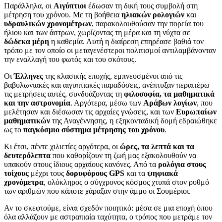
Παράλληλα, οι
Αιγύπτιοι
έδωσαν τη δική τους συμβολή στη
μέτρηση του χρόνου. Με τη βοήθεια
ηλιακών ρολογιών
και
υδραυλικών χρονομέτρων
, παρακολουθούσαν την πορεία του
ήλιου και των άστρων, χωρίζοντας τη μέρα και τη νύχτα σε
δώδεκα μέρη
η καθεμία. Αυτή η διαίρεση επηρέασε βαθιά τον
τρόπο με τον οποίο οι μεταγενέστεροι πολιτισμοί αντιλαμβάνονταν
την εναλλαγή του φωτός και του σκότους.
Οι
Έλληνες
της κλασικής εποχής, εμπνευσμένοι από τις
βαβυλωνιακές και αιγυπτιακές παραδόσεις, ανέπτυξαν περαιτέρω
τις μετρήσεις αυτές, συνδυάζοντας τη
φιλοσοφία, τα μαθηματικά
και την αστρονομία
. Αργότερα, μέσω των
Αράβων λογίων
, που
μελέτησαν και διέσωσαν τις αρχαίες γνώσεις, και των
Ευρωπαίων
μαθηματικών
της Αναγέννησης, η εξηκονταδική δομή εδραιώθηκε
ως το
παγκόσμιο σύστημα μέτρησης του χρόνου
.
Κι έτσι, πέντε χιλιετίες αργότερα, οι
ώρες, τα λεπτά και τα
δευτερόλεπτα
που καθορίζουν τη ζωή μας εξακολουθούν να
υπακούν στους ίδιους αρχαίους κανόνες. Από τα
ρολόγια στους
τοίχους
μέχρι τους
δορυφόρους GPS
και τα
ψηφιακά
χρονόμετρα
, ολόκληρος ο σύγχρονος κόσμος χτυπά στον ρυθμό
των αριθμών που κάποτε χάραξαν στην άμμο οι Σουμέριοι.
Αν το σκεφτούμε, είναι σχεδόν ποιητικό: μέσα σε μια εποχή όπου
όλα αλλάζουν με αστραπιαία ταχύτητα, ο τρόπος που μετράμε τον