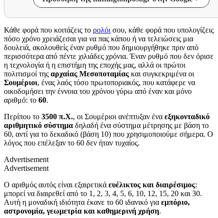
Κάθε φορά που κοιτάζεις το
ρολόι
σου, κάθε φορά που υπολογίζεις
πόσο χρόνο χρειάζεσαι για να πας κάπου ή να τελειώσεις μια
δουλειά, ακολουθείς έναν ρυθμό που δημιουργήθηκε πριν από
περισσότερα από πέντε χιλιάδες χρόνια. Έναν ρυθμό που δεν όρισε
η τεχνολογία ή η επιστήμη της εποχής μας, αλλά οι πρώτοι
πολιτισμοί της
αρχαίας Μεσοποταμίας
και συγκεκριμένα οι
Σουμέριοι
, ένας λαός τόσο πρωτοποριακός, που κατάφερε να
οικοδομήσει την έννοια του χρόνου γύρω από έναν και μόνο
αριθμό: το
60
.
Περίπου το
3500 π.Χ.
, οι Σουμέριοι ανέπτυξαν ένα
εξηκονταδικό
αριθμητικό σύστημα
δηλαδή ένα σύστημα μέτρησης με βάση το
60, αντί για το δεκαδικό (βάση 10) που χρησιμοποιούμε σήμερα. Ο
λόγος που επέλεξαν το 60 δεν ήταν τυχαίος.
Advertisement
Advertisement
Ο αριθμός αυτός είναι εξαιρετικά
ευέλικτος και διαιρέσιμος
:
μπορεί να διαιρεθεί από το 1, 2, 3, 4, 5, 6, 10, 12, 15, 20 και 30.
Αυτή η μοναδική ιδιότητα έκανε το 60 ιδανικό για
εμπόριο,
αστρονομία, γεωμετρία και καθημερινή χρήση
.