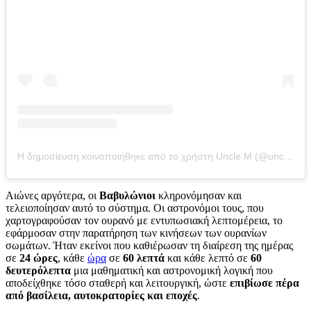
Η δημοσίευση κοινοποιήθηκε από το χρήστη Uncle M (@unclemcreatives)
Αιώνες αργότερα, οι
Βαβυλώνιοι
κληρονόμησαν και
τελειοποίησαν αυτό το σύστημα. Οι αστρονόμοι τους, που
χαρτογραφούσαν τον ουρανό με εντυπωσιακή λεπτομέρεια, το
εφάρμοσαν στην παρατήρηση των κινήσεων των ουρανίων
σωμάτων. Ήταν εκείνοι που καθιέρωσαν τη διαίρεση της ημέρας
σε
24 ώρες
, κάθε
ώρα
σε
60 λεπτά
και κάθε λεπτό σε
60
δευτερόλεπτα
μια μαθηματική και αστρονομική λογική που
αποδείχθηκε τόσο σταθερή και λειτουργική, ώστε
επιβίωσε πέρα
από βασίλεια, αυτοκρατορίες και εποχές
.