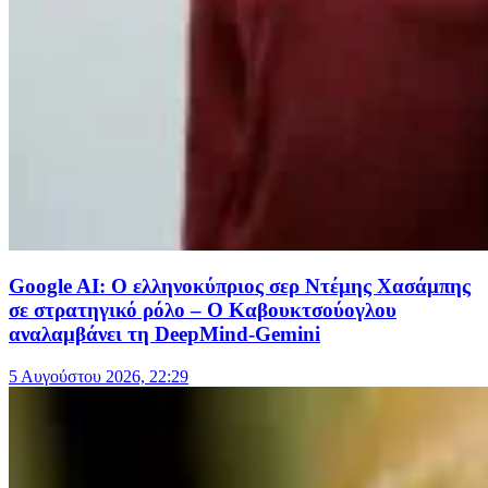
Google AI: Ο ελληνοκύπριος σερ Ντέμης Χασάμπης
σε στρατηγικό ρόλο – Ο Καβουκτσούογλου
αναλαμβάνει τη DeepMind-Gemini
5 Αυγούστου 2026, 22:29