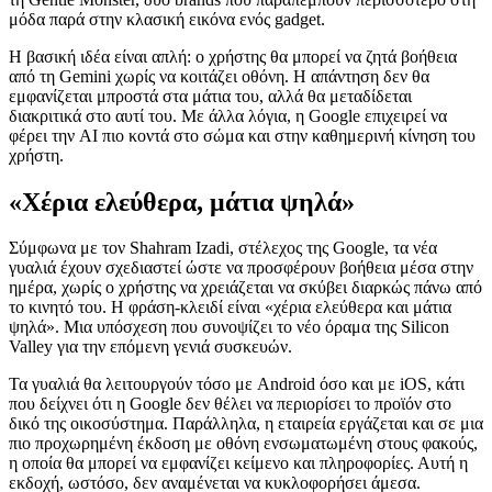
μόδα παρά στην κλασική εικόνα ενός gadget.
Η βασική ιδέα είναι απλή: ο χρήστης θα μπορεί να ζητά βοήθεια
από τη Gemini χωρίς να κοιτάζει οθόνη. Η απάντηση δεν θα
εμφανίζεται μπροστά στα μάτια του, αλλά θα μεταδίδεται
διακριτικά στο αυτί του. Με άλλα λόγια, η Google επιχειρεί να
φέρει την AI πιο κοντά στο σώμα και στην καθημερινή κίνηση του
χρήστη.
«Χέρια ελεύθερα, μάτια ψηλά»
Σύμφωνα με τον Shahram Izadi, στέλεχος της Google, τα νέα
γυαλιά έχουν σχεδιαστεί ώστε να προσφέρουν βοήθεια μέσα στην
ημέρα, χωρίς ο χρήστης να χρειάζεται να σκύβει διαρκώς πάνω από
το κινητό του. Η φράση-κλειδί είναι «χέρια ελεύθερα και μάτια
ψηλά». Μια υπόσχεση που συνοψίζει το νέο όραμα της Silicon
Valley για την επόμενη γενιά συσκευών.
Τα γυαλιά θα λειτουργούν τόσο με Android όσο και με iOS, κάτι
που δείχνει ότι η Google δεν θέλει να περιορίσει το προϊόν στο
δικό της οικοσύστημα. Παράλληλα, η εταιρεία εργάζεται και σε μια
πιο προχωρημένη έκδοση με οθόνη ενσωματωμένη στους φακούς,
η οποία θα μπορεί να εμφανίζει κείμενο και πληροφορίες. Αυτή η
εκδοχή, ωστόσο, δεν αναμένεται να κυκλοφορήσει άμεσα.