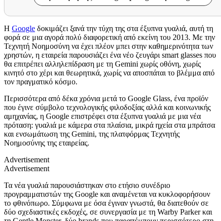
Η
Google
δοκιμάζει ξανά την τύχη της στα έξυπνα γυαλιά, αυτή τη
φορά σε μια αγορά πολύ διαφορετική από εκείνη του 2013. Με την
Τεχνητή Νοημοσύνη να έχει πλέον μπει στην καθημερινότητα των
χρηστών, η εταιρεία παρουσιάζει ένα νέο ζευγάρι smart glasses που
θα επιτρέπει αλληλεπίδραση με τη Gemini χωρίς οθόνη, χωρίς
κινητό στο χέρι και θεωρητικά, χωρίς να αποσπάται το βλέμμα από
τον πραγματικό κόσμο.
Περισσότερα από δέκα χρόνια μετά το Google Glass, ένα προϊόν
που έγινε σύμβολο τεχνολογικής φιλοδοξίας αλλά και κοινωνικής
αμηχανίας, η Google επιστρέφει στα έξυπνα γυαλιά με μια νέα
πρόταση: γυαλιά με κάμερα στα πλαίσια, μικρά ηχεία στα μπράτσα
και ενσωμάτωση της Gemini, της πλατφόρμας Τεχνητής
Νοημοσύνης της εταιρείας.
Advertisement
Advertisement
Τα νέα γυαλιά παρουσιάστηκαν στο ετήσιο συνέδριο
προγραμματιστών της Google και αναμένεται να κυκλοφορήσουν
το φθινόπωρο. Σύμφωνα με όσα έγιναν γνωστά, θα διατεθούν σε
δύο σχεδιαστικές εκδοχές, σε συνεργασία με τη Warby Parker και
τη Gentle Monster, δύο brands που παραπέμπουν περισσότερο στη