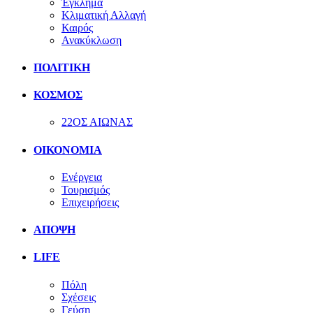
Έγκλημα
Κλιματική Αλλαγή
Καιρός
Ανακύκλωση
ΠΟΛΙΤΙΚΗ
ΚΟΣΜΟΣ
22ΟΣ ΑΙΩΝΑΣ
ΟΙΚΟΝΟΜΙΑ
Ενέργεια
Τουρισμός
Επιχειρήσεις
ΑΠΟΨΗ
LIFE
Πόλη
Σχέσεις
Γεύση