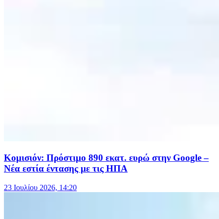
Κομισιόν: Πρόστιμο 890 εκατ. ευρώ στην Google –
Νέα εστία έντασης με τις ΗΠΑ
23 Ιουλίου 2026, 14:20