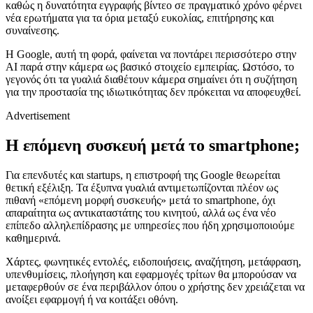
καθώς η δυνατότητα εγγραφής βίντεο σε πραγματικό χρόνο φέρνει
νέα ερωτήματα για τα όρια μεταξύ ευκολίας, επιτήρησης και
συναίνεσης.
Η Google, αυτή τη φορά, φαίνεται να ποντάρει περισσότερο στην
AI παρά στην κάμερα ως βασικό στοιχείο εμπειρίας. Ωστόσο, το
γεγονός ότι τα γυαλιά διαθέτουν κάμερα σημαίνει ότι η συζήτηση
για την προστασία της ιδιωτικότητας δεν πρόκειται να αποφευχθεί.
Advertisement
Η επόμενη συσκευή μετά το smartphone;
Για επενδυτές και startups, η επιστροφή της Google θεωρείται
θετική εξέλιξη. Τα έξυπνα γυαλιά αντιμετωπίζονται πλέον ως
πιθανή «επόμενη μορφή συσκευής» μετά το smartphone, όχι
απαραίτητα ως αντικαταστάτης του κινητού, αλλά ως ένα νέο
επίπεδο αλληλεπίδρασης με υπηρεσίες που ήδη χρησιμοποιούμε
καθημερινά.
Χάρτες, φωνητικές εντολές, ειδοποιήσεις, αναζήτηση, μετάφραση,
υπενθυμίσεις, πλοήγηση και εφαρμογές τρίτων θα μπορούσαν να
μεταφερθούν σε ένα περιβάλλον όπου ο χρήστης δεν χρειάζεται να
ανοίξει εφαρμογή ή να κοιτάξει οθόνη.