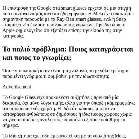
Η επιστροφή της Google στα smart glasses έρχεται σε μια στιγμή
που ο ανταγωνισμός κινείται ήδη γρήγορα. Η Meta έχει αποκτήσει
σημαντική παρουσία με τα Ray-Ban smart glasses, ενώ η Snap
ετοιμάζει νέα έκδοση των δικών της γυαλιών. Την ίδια ώρα, η
Apple φημολογείται ότι εξετάζει επίσης την είσοδό της στην
κατηγορία.
Το παλιό πρόβλημα: Ποιος καταγράφεται
και ποιος το γνωρίζει;
Όσο εντυπωσιακή κι αν είναι η τεχνολογία, το μεγάλο ερώτημα
παραμένει γνώριμο: τι συμβαίνει με την ιδιωτικότητα;
Advertisement
Το Google Glass είχε προκαλέσει συζητήσεις πριν από μία
δεκαετία, όχι μόνο λόγω τιμής, αλλά για την ύπαρξη κάμερας πάνω
στο πρόσωπο ενός χρήστη. Η ιδέα ότι κάποιος μπορεί να
καταγράφει ανθρώπους σε δημόσιους ή ιδιωτικούς χώρους χωρίς
να γίνεται αμέσως αντιληπτός παραμένει εξίσου ευαίσθητη και
σήμερα.
Το ίδιο ζήτημα έχει ήδη εμφανιστεί και με τα γυαλιά της Meta,