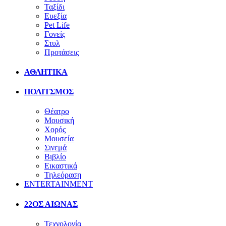
Ταξίδι
Ευεξία
Pet Life
Γονείς
Στυλ
Προτάσεις
ΑΘΛΗΤΙΚΑ
ΠΟΛΙΤΣΜΟΣ
Θέατρο
Μουσική
Χορός
Μουσεία
Σινεμά
Βιβλίο
Εικαστικά
Τηλεόραση
ENTERTAINMENT
22ΟΣ ΑΙΩΝΑΣ
Τεχνολογία