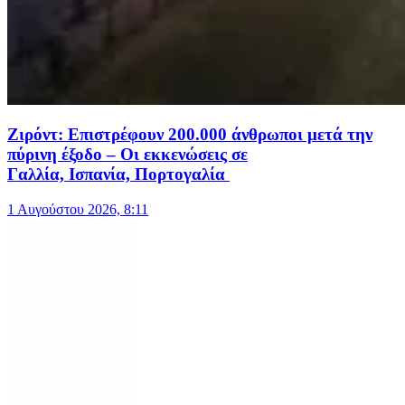
Ζιρόντ: Επιστρέφουν 200.000 άνθρωποι μετά την
πύρινη έξοδο – Οι εκκενώσεις σε
Γαλλία, Ισπανία, Πορτογαλία
1 Αυγούστου 2026, 8:11