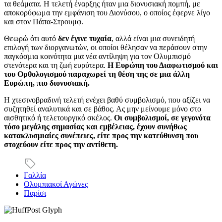
τα θεάματα. Η τελετή έναρξης ήταν μια διονυσιακή πομπή, με
αποκορύφωμα την εμφάνιση του Διονύσου, ο οποίος έφερνε λίγο
και στον Πάπα-Στρουμφ.
Θεωρώ ότι αυτό
δεν έγινε τυχαία
, αλλά είναι μια συνειδητή
επιλογή των διοργανωτών, οι οποίοι θέλησαν να περάσουν στην
παγκόσμια κοινότητα μια νέα αντίληψη για τον Ολυμπισμό
στενότερα και τη ζωή ευρύτερα.
Η Ευρώπη του Διαφωτισμού και
του Ορθολογισμού παραχωρεί τη θέση της σε μια άλλη
Ευρώπη, πιο διονυσιακή.
Η χτεσινοβραδινή τελετή ενέχει βαθύ συμβολισμό, που αξίζει να
συζητηθεί αναλυτικά και σε βάθος. Ας μην μείνουμε μόνο στο
αισθητικό ή τελετουργικό σκέλος.
Οι συμβολισμοί, σε γεγονότα
τόσο μεγάλης σημασίας και εμβέλειας, έχουν συνήθως
κατακλυσμιαίες συνέπειες, είτε προς την κατεύθυνση που
στοχεύουν είτε προς την αντίθετη.
Γαλλία
Ολυμπιακοί Αγώνες
Παρίσι