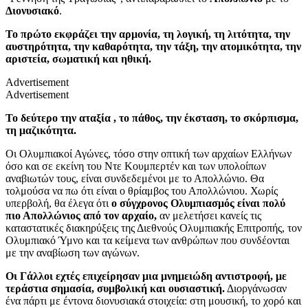
Διονυσιακό
.
Το πρώτο εκφράζει την αρμονία, τη λογική, τη λιτότητα, την
αυστηρότητα, την καθαρότητα, την τάξη, την ατομικότητα, την
αριστεία, σωματική και ηθική.
Advertisement
Advertisement
Το δεύτερο την αταξία , το πάθος, την έκσταση, το σκόρπισμα,
τη μαζικότητα.
Οι Ολυμπιακοί Αγώνες, τόσο στην οπτική των αρχαίων Ελλήνων
όσο και σε εκείνη του Ντε Κουμπερτέν και των υπολοίπων
αναβιωτών τους, είναι συνδεδεμένοι με το Απολλώνιο. Θα
τολμούσα να πω ότι είναι ο θρίαμβος του Απολλώνιου. Χωρίς
υπερβολή, θα έλεγα ότι
ο σύγχρονος Ολυμπιασμός είναι πολύ
πιο Απολλώνιος από τον αρχαίο,
αν μελετήσει κανείς τις
καταστατικές διακηρύξεις της Διεθνούς Ολυμπιακής Επιτροπής, τον
Ολυμπιακό Ύμνο και τα κείμενα των ανθρώπων που συνδέονται
με την αναβίωση των αγώνων.
Οι Γάλλοι εχτές επιχείρησαν μια μνημειώδη αντιστροφή, με
τεράστια σημασία, συμβολική και ουσιαστική.
Διοργάνωσαν
ένα πάρτι με έντονα διονυσιακά στοιχεία: στη μουσική, το χορό και