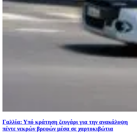
Γαλλία: Υπό κράτηση ζευγάρι για την ανακάλυψη
πέντε νεκρών βρεφών μέσα σε χαρτοκιβώτια