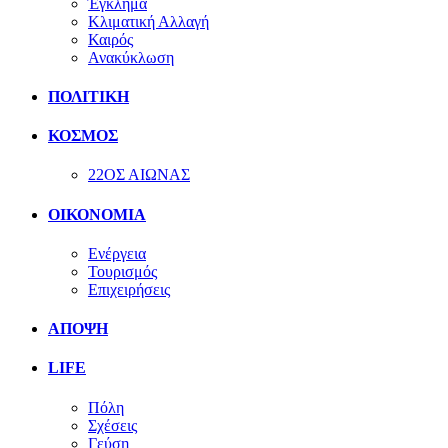
Έγκλημα
Κλιματική Αλλαγή
Καιρός
Ανακύκλωση
ΠΟΛΙΤΙΚΗ
ΚΟΣΜΟΣ
22ΟΣ ΑΙΩΝΑΣ
ΟΙΚΟΝΟΜΙΑ
Ενέργεια
Τουρισμός
Επιχειρήσεις
ΑΠΟΨΗ
LIFE
Πόλη
Σχέσεις
Γεύση