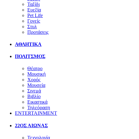
Ταξίδι
Ευεξία
Pet Life
Γονείς
Στυλ
Προτάσεις
ΑΘΛΗΤΙΚΑ
ΠΟΛΙΤΣΜΟΣ
Θέατρο
Μουσική
Χορός
Μουσεία
Σινεμά
Βιβλίο
Εικαστικά
Τηλεόραση
ENTERTAINMENT
22ΟΣ ΑΙΩΝΑΣ
Τεχνολογία