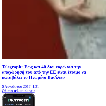
Telegraph: Έως και 40 δισ. ευρώ για την
αποχώρησή του από την ΕΕ είναι έτοιμο να
καταβάλει το Ηνωμένο Βασίλειο
6 Αυγούστου 2017, 1:31
Oλα τα τελευταία νέα