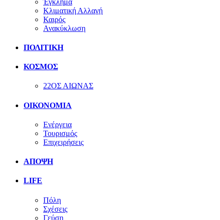
Έγκλημα
Κλιματική Αλλαγή
Καιρός
Ανακύκλωση
ΠΟΛΙΤΙΚΗ
ΚΟΣΜΟΣ
22ΟΣ ΑΙΩΝΑΣ
ΟΙΚΟΝΟΜΙΑ
Ενέργεια
Τουρισμός
Επιχειρήσεις
ΑΠΟΨΗ
LIFE
Πόλη
Σχέσεις
Γεύση