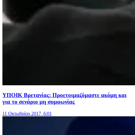
ΥΠΟΙΚ Βρετανίας: Προετοιμαζόμαστε ακόμη και
για το σενάριο μη συμφωνίας
11 Οκτωβρίου 2017, 6:01