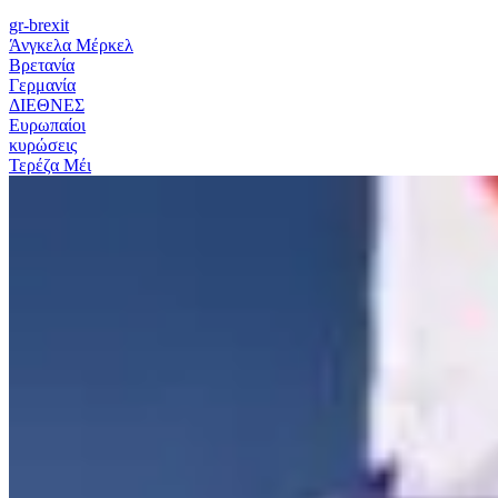
gr-brexit
Άνγκελα Μέρκελ
Βρετανία
Γερμανία
ΔΙΕΘΝΕΣ
Ευρωπαίοι
κυρώσεις
Τερέζα Μέι