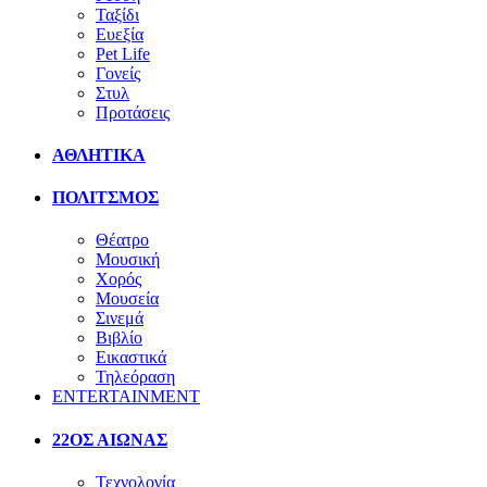
Ταξίδι
Ευεξία
Pet Life
Γονείς
Στυλ
Προτάσεις
ΑΘΛΗΤΙΚΑ
ΠΟΛΙΤΣΜΟΣ
Θέατρο
Μουσική
Χορός
Μουσεία
Σινεμά
Βιβλίο
Εικαστικά
Τηλεόραση
ENTERTAINMENT
22ΟΣ ΑΙΩΝΑΣ
Τεχνολογία