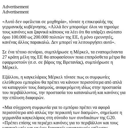
Advertisement
Advertisement
«Αυτό δεν οφείλεται σε μοχθηρία», τόνισε η επικεφαλής της
γερμανικής κυβέρνησης. «Αλλά δεν μπορούμε όλοι να τηρούμε
τους κανόνες και ξαφνικά κάποιος να λέει ότι θα υπάρξει ανώτατο
όριο 100.000 ως 200.000 πολιτών της ΕΕ, ή μόνο ερευνητές,
κανένας άλλος παρακαλώ. Δεν μπορεί να λειτουργήσει αυτό».
Σε ένα τέτοιο σενάριο, συμπλήρωσε η Μέρκελ, τα εναπομείναντα
27 κράτη μέλη της ΕΕ θα αποφασίσουν ποια επιπρόσθετα μέτρα θα
εφαρμοστούν (σ.σ. σε βάρος της Βρετανίας), συμπλήρωσε η
Μέρκελ.
Εξάλλου, η καγκελάριος Μέρκελ τόνισε πως οι συμφωνίες
ελεύθερου εμπορίου θα πρέπει να κάνουν περισσότερα από απλά
να καταργούν τους δασμούς, αναφερόμενη ιδίως στην προστασία
του περιβάλλοντος, την προστασία του καταναλωτή και κανόνες για
την επίλυση διαφορών.
«Μια σύγχρονη συμφωνία για το εμπόριο πρέπει να αφορά
περισσότερα από απλώς την περικοπή των δασμών», σημείωσε η
γερμανίδα καγκελάριος στη σύνοδο των συνδικάτων της G20.
«Πρέπει επίσης να περιέχει κανόνες για το περιβάλλον και τους
καταναλωτές και να έχει διαφανείς μηχανισμούς επίλυσης