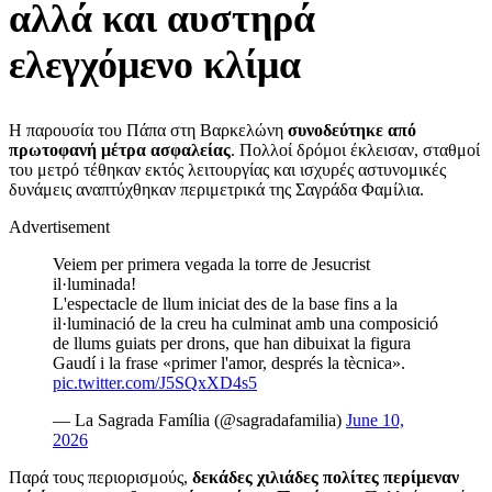
αλλά και αυστηρά
ελεγχόμενο κλίμα
Η παρουσία του Πάπα στη Βαρκελώνη
συνοδεύτηκε από
πρωτοφανή μέτρα ασφαλείας
. Πολλοί δρόμοι έκλεισαν, σταθμοί
του μετρό τέθηκαν εκτός λειτουργίας και ισχυρές αστυνομικές
δυνάμεις αναπτύχθηκαν περιμετρικά της Σαγράδα Φαμίλια.
Advertisement
Veiem per primera vegada la torre de Jesucrist
il·luminada!
L'espectacle de llum iniciat des de la base fins a la
il·luminació de la creu ha culminat amb una composició
de llums guiats per drons, que han dibuixat la figura
Gaudí i la frase «primer l'amor, després la tècnica».
pic.twitter.com/J5SQxXD4s5
— La Sagrada Família (@sagradafamilia)
June 10,
2026
Παρά τους περιορισμούς,
δεκάδες χιλιάδες πολίτες περίμεναν