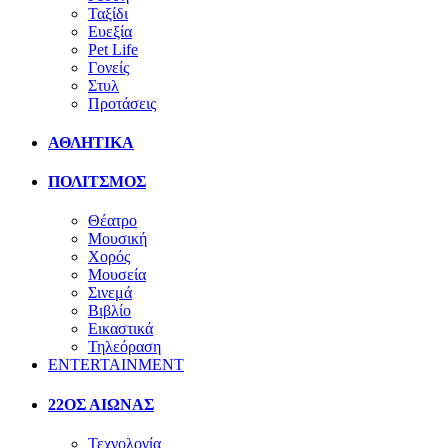
Ταξίδι
Ευεξία
Pet Life
Γονείς
Στυλ
Προτάσεις
ΑΘΛΗΤΙΚΑ
ΠΟΛΙΤΣΜΟΣ
Θέατρο
Μουσική
Χορός
Μουσεία
Σινεμά
Βιβλίο
Εικαστικά
Τηλεόραση
ENTERTAINMENT
22ΟΣ ΑΙΩΝΑΣ
Τεχνολογία