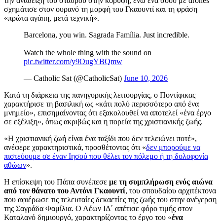
την ανάδειξη του σταυρού στην κορυφή, ενώ ένα σόου με drones
σχημάτισε στον ουρανό τη μορφή του Γκαουντί και τη φράση
«πρώτα αγάπη, μετά τεχνική».
Barcelona, you win. Sagrada Família. Just incredible.
Watch the whole thing with the sound on
pic.twitter.com/y9OugYBQmw
— Catholic Sat (@CatholicSat)
June 10, 2026
Κατά τη διάρκεια της πανηγυρικής λειτουργίας, ο Ποντίφικας
χαρακτήρισε τη βασιλική ως «κάτι πολύ περισσότερο από ένα
μνημείο», επισημαίνοντας ότι εξακολουθεί να αποτελεί «ένα έργο
σε εξέλιξη», όπως ακριβώς και η πορεία της χριστιανικής ζωής.
«Η χριστιανική ζωή είναι ένα ταξίδι που δεν τελειώνει ποτέ»,
ανέφερε χαρακτηριστικά, προσθέτοντας ότι «
δεν μπορούμε να
πιστεύουμε σε έναν Ιησού που θέλει τον πόλεμο ή τη δολοφονία
αθώων
».
Η επίσκεψη του Πάπα συνέπεσε
με τη συμπλήρωση ενός αιώνα
από τον θάνατο του Αντόνι Γκαουντί
, του σπουδαίου αρχιτέκτονα
που αφιέρωσε τις τελευταίες δεκαετίες της ζωής του στην ανέγερση
της Σαγράδα Φαμίλια. Ο Λέων ΙΔ΄ απέτισε φόρο τιμής στον
Καταλανό δημιουργό, χαρακτηρίζοντας το έργο του «
ένα