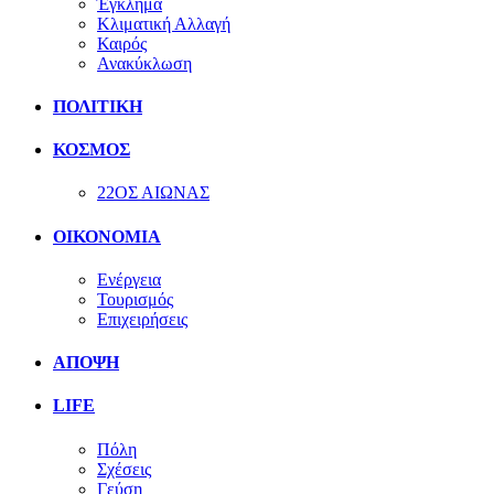
Έγκλημα
Κλιματική Αλλαγή
Καιρός
Ανακύκλωση
ΠΟΛΙΤΙΚΗ
ΚΟΣΜΟΣ
22ΟΣ ΑΙΩΝΑΣ
ΟΙΚΟΝΟΜΙΑ
Ενέργεια
Τουρισμός
Επιχειρήσεις
ΑΠΟΨΗ
LIFE
Πόλη
Σχέσεις
Γεύση