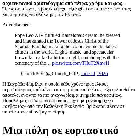
αρχιτεκτονικό αριστούργημα από πέτρα, χρώμα και φως
».
Όπως σημείωσε, η βασιλική έχει εξελιχθεί σε σύμβολο ενότητας
και αρμονίας για ολόκληρη την Ισπανία.
Advertisement
Pope Leo XIV fulfilled Barcelona’s dream: he blessed
and inaugurated the Tower of Jesus Christ of the
Sagrada Familia, making the iconic temple the tallest
church in the world. Lights, music, and spectacular
fireworks marked a historic night, coinciding with the
centenary of the…
pic.twitter.com/TIIuT2XawH
— ChurchPOP (@Church_POP)
June 11, 2026
Η Σαγράδα Φαμίλια, η οποία κάθε χρόνο προσελκύει
περισσότερους από πέντε εκατομμύρια επισκέπτες, εξακολουθεί να
αποτελεί ένα από τα πιο αναγνωρίσιμα μνημεία παγκοσμίως.
Παράλληλα, ο Γκαουντί -ο οποίος έχει ήδη ανακηρυχθεί
«σεβαστός» από την Καθολική Εκκλησία- βρίσκεται πλέον σε
πορεία προς πιθανή αγιοποίηση.
Μια πόλη σε εορταστικό