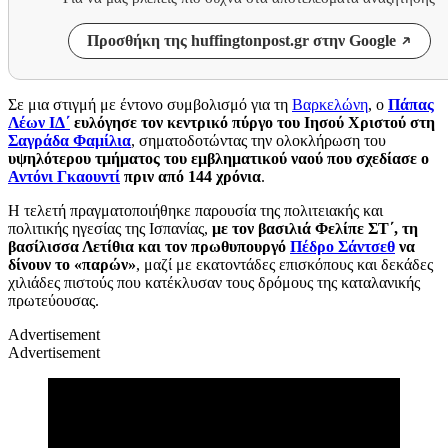
Προσθήκη της huffingtonpost.gr στην Google
Σε μια στιγμή με έντονο συμβολισμό για τη
Βαρκελώνη
, ο
Πάπας
Λέων ΙΔ΄
ευλόγησε τον κεντρικό πύργο του Ιησού Χριστού στη
Σαγράδα Φαμίλια
, σηματοδοτώντας την ολοκλήρωση του
υψηλότερου τμήματος του εμβληματικού ναού που σχεδίασε ο
Αντόνι Γκαουντί
πριν από 144 χρόνια
.
Η τελετή πραγματοποιήθηκε παρουσία της πολιτειακής και
πολιτικής ηγεσίας της Ισπανίας,
με τον βασιλιά Φελίπε ΣΤ΄, τη
βασίλισσα Λετίθια και τον πρωθυπουργό
Πέδρο Σάντσεθ
να
δίνουν το «παρών»
, μαζί με εκατοντάδες επισκόπους και δεκάδες
χιλιάδες πιστούς που κατέκλυσαν τους δρόμους της καταλανικής
πρωτεύουσας.
Advertisement
Advertisement