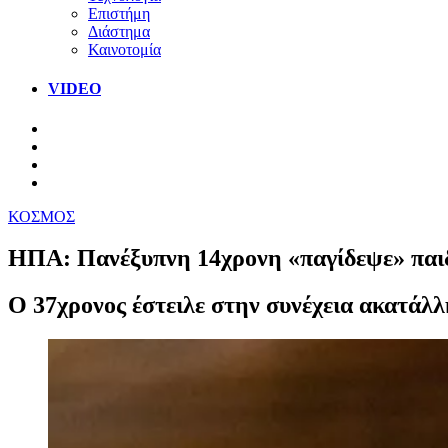
Επιστήμη
Διάστημα
Καινοτομία
VIDEO
ΚΟΣΜΟΣ
ΗΠΑ: Πανέξυπνη 14χρονη «παγίδεψε» παιδό
Ο 37χρονος έστειλε στην συνέχεια ακατάλλη