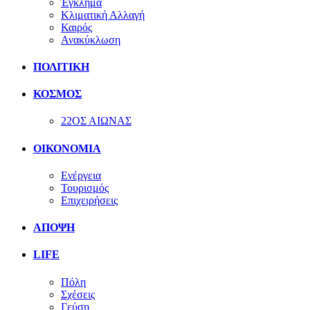
Έγκλημα
Κλιματική Αλλαγή
Καιρός
Ανακύκλωση
ΠΟΛΙΤΙΚΗ
ΚΟΣΜΟΣ
22ΟΣ ΑΙΩΝΑΣ
ΟΙΚΟΝΟΜΙΑ
Ενέργεια
Τουρισμός
Επιχειρήσεις
ΑΠΟΨΗ
LIFE
Πόλη
Σχέσεις
Γεύση