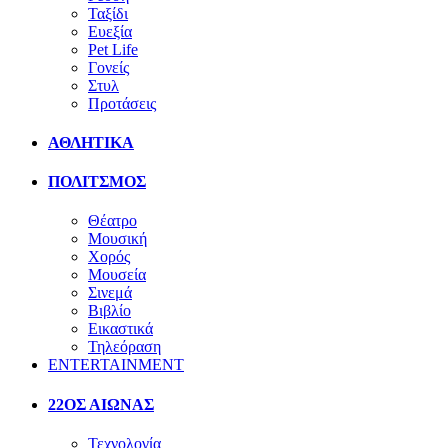
Ταξίδι
Ευεξία
Pet Life
Γονείς
Στυλ
Προτάσεις
ΑΘΛΗΤΙΚΑ
ΠΟΛΙΤΣΜΟΣ
Θέατρο
Μουσική
Χορός
Μουσεία
Σινεμά
Βιβλίο
Εικαστικά
Τηλεόραση
ENTERTAINMENT
22ΟΣ ΑΙΩΝΑΣ
Τεχνολογία