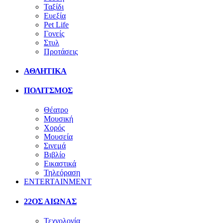
Ταξίδι
Ευεξία
Pet Life
Γονείς
Στυλ
Προτάσεις
ΑΘΛΗΤΙΚΑ
ΠΟΛΙΤΣΜΟΣ
Θέατρο
Μουσική
Χορός
Μουσεία
Σινεμά
Βιβλίο
Εικαστικά
Τηλεόραση
ENTERTAINMENT
22ΟΣ ΑΙΩΝΑΣ
Τεχνολογία