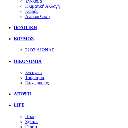
Έγκλημα
Κλιματική Αλλαγή
Καιρός
Ανακύκλωση
ΠΟΛΙΤΙΚΗ
ΚΟΣΜΟΣ
22ΟΣ ΑΙΩΝΑΣ
ΟΙΚΟΝΟΜΙΑ
Ενέργεια
Τουρισμός
Επιχειρήσεις
ΑΠΟΨΗ
LIFE
Πόλη
Σχέσεις
Γεύση