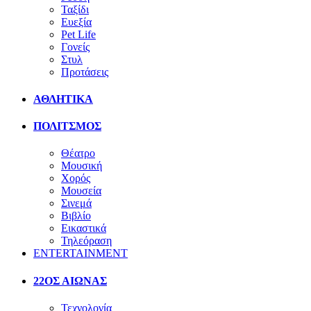
Ταξίδι
Ευεξία
Pet Life
Γονείς
Στυλ
Προτάσεις
ΑΘΛΗΤΙΚΑ
ΠΟΛΙΤΣΜΟΣ
Θέατρο
Μουσική
Χορός
Μουσεία
Σινεμά
Βιβλίο
Εικαστικά
Τηλεόραση
ENTERTAINMENT
22ΟΣ ΑΙΩΝΑΣ
Τεχνολογία