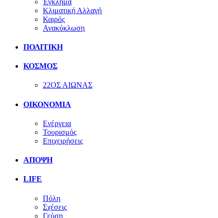
Έγκλημα
Κλιματική Αλλαγή
Καιρός
Ανακύκλωση
ΠΟΛΙΤΙΚΗ
ΚΟΣΜΟΣ
22ΟΣ ΑΙΩΝΑΣ
ΟΙΚΟΝΟΜΙΑ
Ενέργεια
Τουρισμός
Επιχειρήσεις
ΑΠΟΨΗ
LIFE
Πόλη
Σχέσεις
Γεύση