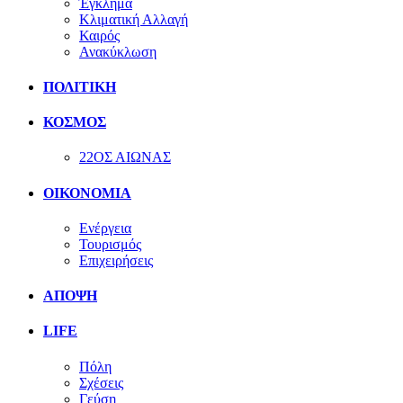
Έγκλημα
Κλιματική Αλλαγή
Καιρός
Ανακύκλωση
ΠΟΛΙΤΙΚΗ
ΚΟΣΜΟΣ
22ΟΣ ΑΙΩΝΑΣ
ΟΙΚΟΝΟΜΙΑ
Ενέργεια
Τουρισμός
Επιχειρήσεις
ΑΠΟΨΗ
LIFE
Πόλη
Σχέσεις
Γεύση