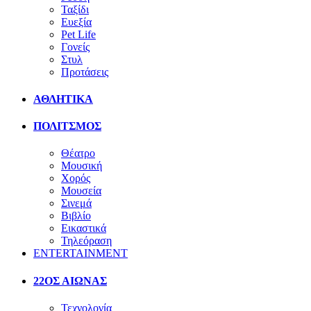
Ταξίδι
Ευεξία
Pet Life
Γονείς
Στυλ
Προτάσεις
ΑΘΛΗΤΙΚΑ
ΠΟΛΙΤΣΜΟΣ
Θέατρο
Μουσική
Χορός
Μουσεία
Σινεμά
Βιβλίο
Εικαστικά
Τηλεόραση
ENTERTAINMENT
22ΟΣ ΑΙΩΝΑΣ
Τεχνολογία