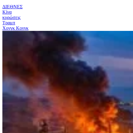
ΔΙΕΘΝΕΣ
Κίνα
κυρώσεις
Τραμπ
Χονγκ Κονγκ