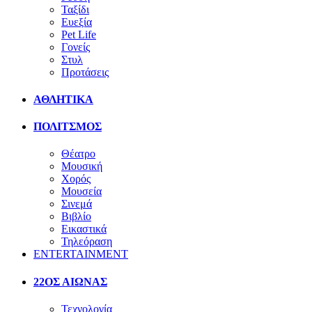
Ταξίδι
Ευεξία
Pet Life
Γονείς
Στυλ
Προτάσεις
ΑΘΛΗΤΙΚΑ
ΠΟΛΙΤΣΜΟΣ
Θέατρο
Μουσική
Χορός
Μουσεία
Σινεμά
Βιβλίο
Εικαστικά
Τηλεόραση
ENTERTAINMENT
22ΟΣ ΑΙΩΝΑΣ
Τεχνολογία