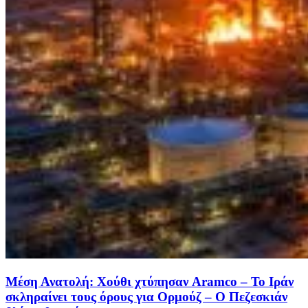
Μέση Ανατολή: Χούθι χτύπησαν Aramco – Το Ιράν
σκληραίνει τους όρους για Ορμούζ – Ο Πεζεσκιάν