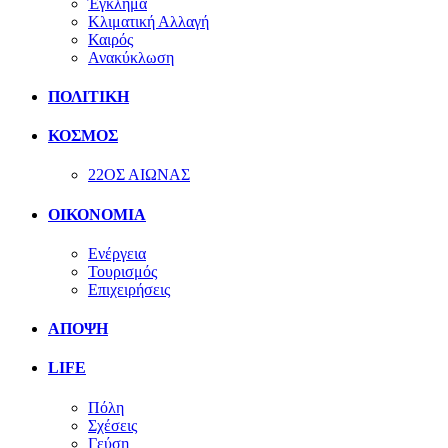
Έγκλημα
Κλιματική Αλλαγή
Καιρός
Ανακύκλωση
ΠΟΛΙΤΙΚΗ
ΚΟΣΜΟΣ
22ΟΣ ΑΙΩΝΑΣ
ΟΙΚΟΝΟΜΙΑ
Ενέργεια
Τουρισμός
Επιχειρήσεις
ΑΠΟΨΗ
LIFE
Πόλη
Σχέσεις
Γεύση