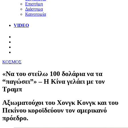
Επιστήμη
Διάστημα
Καινοτομία
VIDEO
ΚΟΣΜΟΣ
«Να του στείλω 100 δολάρια να τα
“παγώσει”» – Η Κίνα γελάει με τον
Τραμπ
Αξιωματούχοι του Χονγκ Κονγκ και του
Πεκίνου κοροϊδεύουν τον αμερικανό
πρόεδρο.