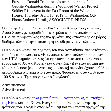
President Donald Trump stands near a portrait of
George Washington during a Wounded Warrior Project
Soldier Ride event in the East Room of the White
House, Thursday, April 18, 2019, in Washington. (AP
Photo/Andrew Harnik)
ASSOCIATED PRESS
Ο επικεφαλής του Γραφείου Συνδέσμου Κίνας- Χονγκ Κονγκ,
Λουο Χουνίνγκ κοροϊδεύει τις κυρώσεις που ανακοίνωσαν οι
ΗΠΑ σε αξιωματούχος της πόλης λόγω της καταστολής σε βάρος
διαδηλωτών και την καταπάτηση ελευθεριών των πολιτών.
Ο Λουο Χουνίνγκ, σε δήλωσή του που αναρτήθηκε στο ιστότοπου
του Γραφείου αναφέρει: «Η εγγραφή στον κατάλογο κυρώσεων
των ΗΠΑ σημαίνει απλώς ότι έχω κάνει αυτό που έπρεπε για το
έθνος και το Χονγκ Κονγκ» και συνεχίζει: «Δεν είναι μάταιη μια
τέτοια απόφαση [σ.σ. εννοεί τις κυρώσεις] όταν δεν έχουν καθόλου
περιουσιακά στοιχεία στο εξωτερικό; Φυσικά, μπορώ να στείλω
100 $ στον κ. Τραμπα για να τα ”παγώσει”».
Advertisement
Advertisement
Ο Λούο Χουνίνγκ
είναι μεταξύ των 11 ανώτερων αξιωματούχων
της Κίνας
και του Χονγκ Κονγκ, συμπεριλαμβανομένης της
ηγέτιδας του Χονγκ Κονγκ Κάρι Λαμ και του πρώην αρχηγού της