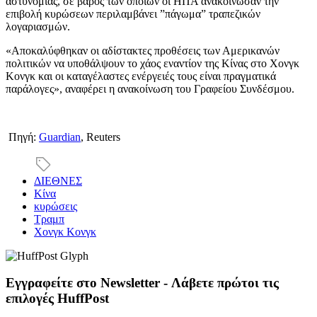
αστυνομίας, σε βάρος των οποίων οι ΗΠΑ ανακοίνωσαν την
επιβολή κυρώσεων περιλαμβάνει ”πάγωμα” τραπεζικών
λογαριασμών.
«Αποκαλύφθηκαν οι αδίστακτες προθέσεις των Αμερικανών
πολιτικών να υποθάλψουν το χάος εναντίον της Κίνας στο Χονγκ
Κονγκ και οι καταγέλαστες ενέργειές τους είναι πραγματικά
παράλογες», αναφέρει η ανακοίνωση του Γραφείου Συνδέσμου.
Πηγή:
Guardian
, Reuters
ΔΙΕΘΝΕΣ
Κίνα
κυρώσεις
Τραμπ
Χονγκ Κονγκ
Εγγραφείτε στο Newsletter - Λάβετε πρώτοι τις
επιλογές HuffPost