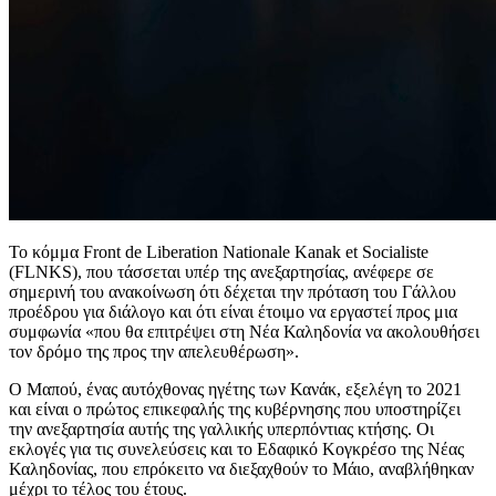
Το κόμμα Front de Liberation Nationale Kanak et Socialiste
(FLNKS), που τάσσεται υπέρ της ανεξαρτησίας, ανέφερε σε
σημερινή του ανακοίνωση ότι δέχεται την πρόταση του Γάλλου
προέδρου για διάλογο και ότι είναι έτοιμο να εργαστεί προς μια
συμφωνία «που θα επιτρέψει στη Νέα Καληδονία να ακολουθήσει
τον δρόμο της προς την απελευθέρωση».
Ο Μαπού, ένας αυτόχθονας ηγέτης των Κανάκ, εξελέγη το 2021
και είναι ο πρώτος επικεφαλής της κυβέρνησης που υποστηρίζει
την ανεξαρτησία αυτής της γαλλικής υπερπόντιας κτήσης. Οι
εκλογές για τις συνελεύσεις και το Εδαφικό Κογκρέσο της Νέας
Καληδονίας, που επρόκειτο να διεξαχθούν το Μάιο, αναβλήθηκαν
μέχρι το τέλος του έτους.