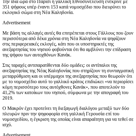
Την ίδια ώρα στο Παρίσι η γαλλική Εθνοσυνέλευση ενέκρινε με
351 ψήφους υπέρ έναντι 153 κατά νομοσχέδιο που διευρύνει το
εκλογικό σώμα στη Νέα Καληδονία.
Advertisement
Με βάση τις αλλαγές αυτές θα επιτρέπεται στους Γάλλους που ζουν
περισσότερα από δέκα χρόνια στη Νέα Καληδονία να ψηφίζουν
στις περιφερειακές εκλογές, κάτι που οι υποστηρικτές της
ανεξαρτησίας του νησιού φοβούνται ότι θα αμβλύνει την επίδραση
της ψήφου των αυτοχθόνων Κανάκ.
Στις ταραχές αντιπαρατίθενται δύο ομάδες: οι αντίπαλοι της
ανεξαρτησίας της Νέας Καληδονίας που στηρίζουν τη συνταγματική
μεταρρύθμιση και οι υπέρμαχοι της ανεξαρτησίας που θεωρούν ότι
με το νομοσχέδιο αυτό το γαλλικό κράτος επιδιώκει «να περιορίσει
κόμη περισσότερο τους αυτόχθονες Κανάκ», που αποτελούν το
41,2% των κατοίκων του νησιού, σύμφωνα με την απογραφή του
2019.
Ο Μακρόν έχει προτείνει τη διεξαγωγή διαλόγου μεταξύ των δύο
πλευρών πριν την ψηφοφορία στη γαλλική Γερουσία επί του
νομοσχεδίου, η έγκριση της οποίας είναι απαραίτητη για να τεθεί σε
ισχύ.
Advertisement