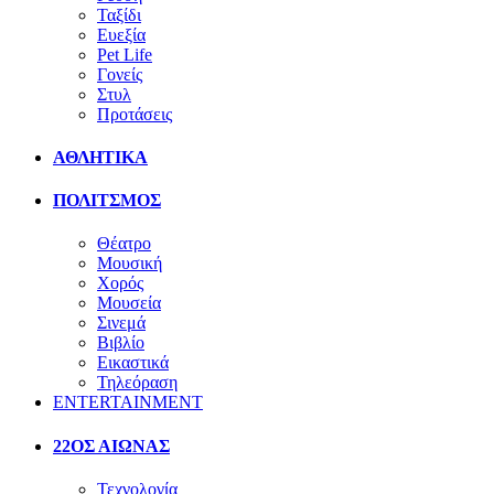
Ταξίδι
Ευεξία
Pet Life
Γονείς
Στυλ
Προτάσεις
ΑΘΛΗΤΙΚΑ
ΠΟΛΙΤΣΜΟΣ
Θέατρο
Μουσική
Χορός
Μουσεία
Σινεμά
Βιβλίο
Εικαστικά
Τηλεόραση
ENTERTAINMENT
22ΟΣ ΑΙΩΝΑΣ
Τεχνολογία