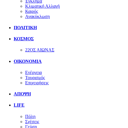
Έγκλημα
Κλιματική Αλλαγή
Καιρός
Ανακύκλωση
ΠΟΛΙΤΙΚΗ
ΚΟΣΜΟΣ
22ΟΣ ΑΙΩΝΑΣ
ΟΙΚΟΝΟΜΙΑ
Ενέργεια
Τουρισμός
Επιχειρήσεις
ΑΠΟΨΗ
LIFE
Πόλη
Σχέσεις
Γεύση