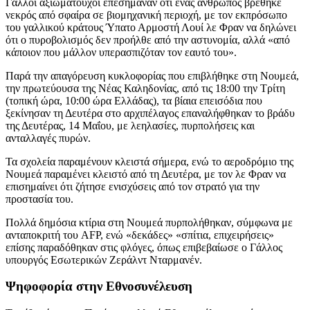
Γάλλοι αξιωματούχοι επεσήμαναν ότι ένας άνθρωπος βρέθηκε
νεκρός από σφαίρα σε βιομηχανική περιοχή, με τον εκπρόσωπο
του γαλλικού κράτους Ύπατο Αρμοστή Λουί λε Φραν να δηλώνει
ότι ο πυροβολισμός δεν προήλθε από την αστυνομία, αλλά «από
κάποιον που μάλλον υπερασπιζόταν τον εαυτό του».
Παρά την απαγόρευση κυκλοφορίας που επιβλήθηκε στη Νουμεά,
την πρωτεύουσα της Νέας Καληδονίας, από τις 18:00 την Τρίτη
(τοπική ώρα, 10:00 ώρα Ελλάδας), τα βίαια επεισόδια που
ξεκίνησαν τη Δευτέρα στο αρχιπέλαγος επαναλήφθηκαν το βράδυ
της Δευτέρας, 14 Μαΐου, με λεηλασίες, πυρπολήσεις και
ανταλλαγές πυρών.
Τα σχολεία παραμένουν κλειστά σήμερα, ενώ το αεροδρόμιο της
Νουμεά παραμένει κλειστό από τη Δευτέρα, με τον λε Φραν να
επισημαίνει ότι ζήτησε ενισχύσεις από τον στρατό για την
προστασία του.
Πολλά δημόσια κτίρια στη Νουμεά πυρπολήθηκαν, σύμφωνα με
ανταποκριτή του AFP, ενώ «δεκάδες» «σπίτια, επιχειρήσεις»
επίσης παραδόθηκαν στις φλόγες, όπως επιβεβαίωσε ο Γάλλος
υπουργός Εσωτερικών Ζεράλντ Νταρμανέν.
Ψηφοφορία στην Εθνοσυνέλευση