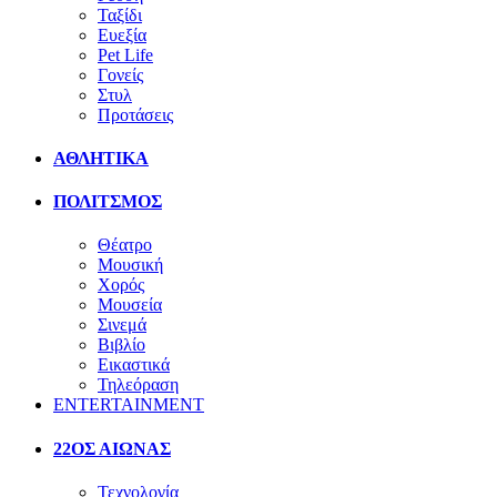
Ταξίδι
Ευεξία
Pet Life
Γονείς
Στυλ
Προτάσεις
ΑΘΛΗΤΙΚΑ
ΠΟΛΙΤΣΜΟΣ
Θέατρο
Μουσική
Χορός
Μουσεία
Σινεμά
Βιβλίο
Εικαστικά
Τηλεόραση
ENTERTAINMENT
22ΟΣ ΑΙΩΝΑΣ
Τεχνολογία