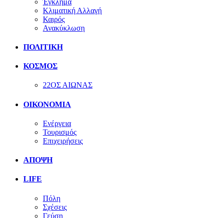
Έγκλημα
Κλιματική Αλλαγή
Καιρός
Ανακύκλωση
ΠΟΛΙΤΙΚΗ
ΚΟΣΜΟΣ
22ΟΣ ΑΙΩΝΑΣ
ΟΙΚΟΝΟΜΙΑ
Ενέργεια
Τουρισμός
Επιχειρήσεις
ΑΠΟΨΗ
LIFE
Πόλη
Σχέσεις
Γεύση