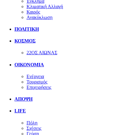
Έγκλημα
Κλιματική Αλλαγή
Καιρός
Ανακύκλωση
ΠΟΛΙΤΙΚΗ
ΚΟΣΜΟΣ
22ΟΣ ΑΙΩΝΑΣ
ΟΙΚΟΝΟΜΙΑ
Ενέργεια
Τουρισμός
Επιχειρήσεις
ΑΠΟΨΗ
LIFE
Πόλη
Σχέσεις
Γεύση