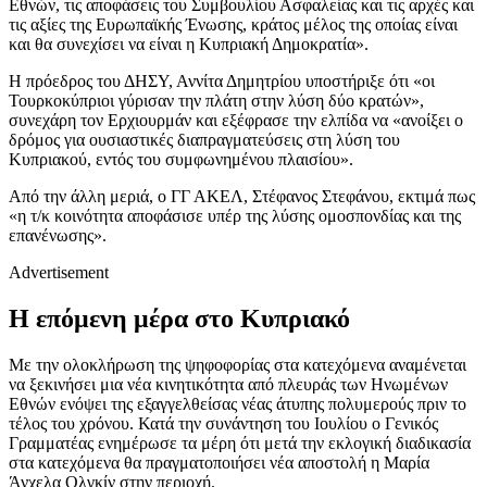
Εθνών, τις αποφάσεις του Συμβουλίου Ασφαλείας και τις αρχές και
τις αξίες της Ευρωπαϊκής Ένωσης, κράτος μέλος της οποίας είναι
και θα συνεχίσει να είναι η Κυπριακή Δημοκρατία».
Η πρόεδρος του ΔΗΣΥ, Αννίτα Δημητρίου υποστήριξε ότι «οι
Τουρκοκύπριοι γύρισαν την πλάτη στην λύση δύο κρατών»,
συνεχάρη τον Ερχιουρμάν και εξέφρασε την ελπίδα να «ανοίξει ο
δρόμος για ουσιαστικές διαπραγματεύσεις στη λύση του
Κυπριακού, εντός του συμφωνημένου πλαισίου».
Από την άλλη μεριά, ο ΓΓ ΑΚΕΛ, Στέφανος Στεφάνου, εκτιμά πως
«η τ/κ κοινότητα αποφάσισε υπέρ της λύσης ομοσπονδίας και της
επανένωσης».
Advertisement
Η επόμενη μέρα στο Κυπριακό
Με την ολοκλήρωση της ψηφοφορίας στα κατεχόμενα αναμένεται
να ξεκινήσει μια νέα κινητικότητα από πλευράς των Ηνωμένων
Εθνών ενόψει της εξαγγελθείσας νέας άτυπης πολυμερούς πριν το
τέλος του χρόνου. Κατά την συνάντηση του Ιουλίου ο Γενικός
Γραμματέας ενημέρωσε τα μέρη ότι μετά την εκλογική διαδικασία
στα κατεχόμενα θα πραγματοποιήσει νέα αποστολή η Μαρία
Άνχελα Ολγκίν στην περιοχή.