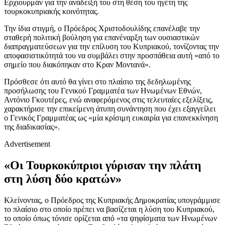
Ερχιουρμάν για την ανάδειξή του στη θέση του ηγέτη της
τουρκοκυπριακής κοινότητας.
Την ίδια στιγμή, ο Πρόεδρος Χριστοδουλίδης επανέλαβε την
σταθερή πολιτική βούληση για επανέναρξη των ουσιαστικών
διαπραγματεύσεων για την επίλυση του Κυπριακού, τονίζοντας την
αποφασιστικότητά του να συμβάλει στην προσπάθεια αυτή «από το
σημείο που διακόπηκαν στο Κραν Μοντανά».
Πρόσθεσε ότι αυτό θα γίνει στο πλαίσιο της δεδηλωμένης
προσήλωσης του Γενικού Γραμματέα των Ηνωμένων Εθνών,
Αντόνιο Γκουτέρες, ενώ αναφερόμενος στις τελευταίες εξελίξεις,
χαρακτήρισε την επικείμενη άτυπη συνάντηση που έχει εξαγγείλει
ο Γενικός Γραμματέας ως «μία κρίσιμη ευκαιρία για επανεκκίνηση
της διαδικασίας».
Advertisement
«Οι Τουρκοκύπριοι γύρισαν την πλάτη
στη λύση δύο κρατών»
Κλείνοντας, ο Πρόεδρος της Κυπριακής Δημοκρατίας υπογράμμισε
το πλαίσιο στο οποίο πρέπει να βασίζεται η λύση του Κυπριακού,
το οποίο όπως τόνισε ορίζεται από «τα ψηφίσματα των Ηνωμένων