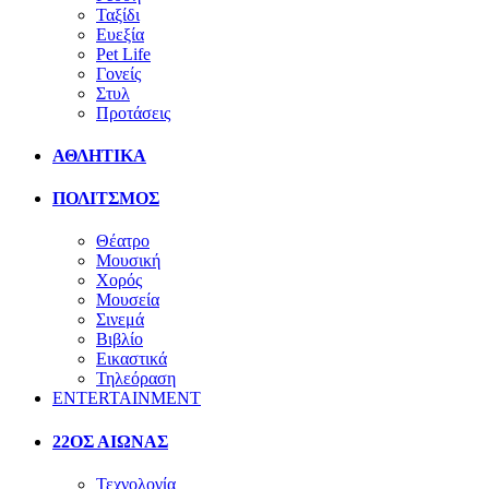
Ταξίδι
Ευεξία
Pet Life
Γονείς
Στυλ
Προτάσεις
ΑΘΛΗΤΙΚΑ
ΠΟΛΙΤΣΜΟΣ
Θέατρο
Μουσική
Χορός
Μουσεία
Σινεμά
Βιβλίο
Εικαστικά
Τηλεόραση
ENTERTAINMENT
22ΟΣ ΑΙΩΝΑΣ
Τεχνολογία