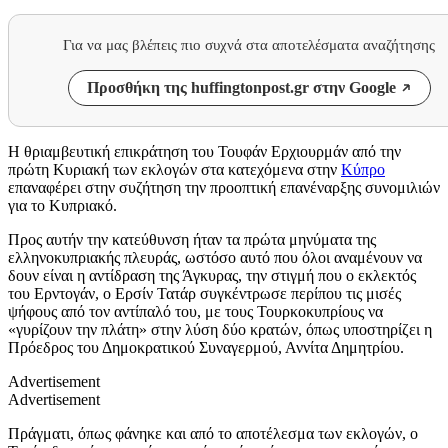
Για να μας βλέπεις πιο συχνά στα αποτελέσματα αναζήτησης
Προσθήκη της huffingtonpost.gr στην Google
Η θριαμβευτική επικράτηση του Τουφάν Ερχιουρμάν από την
πρώτη Κυριακή των εκλογών στα κατεχόμενα στην
Κύπρο
επαναφέρει στην συζήτηση την προοπτική επανέναρξης συνομιλιών
για το Κυπριακό.
Προς αυτήν την κατεύθυνση ήταν τα πρώτα μηνύματα της
ελληνοκυπριακής πλευράς, ωστόσο αυτό που όλοι αναμένουν να
δουν είναι η αντίδραση της Άγκυρας, την στιγμή που ο εκλεκτός
του Ερντογάν, ο Ερσίν Τατάρ συγκέντρωσε περίπου τις μισές
ψήφους από τον αντίπαλό του, με τους Τουρκοκυπρίους να
«γυρίζουν την πλάτη» στην λύση δύο κρατών, όπως υποστηρίζει η
Πρόεδρος του Δημοκρατικού Συναγερμού, Αννίτα Δημητρίου.
Advertisement
Advertisement
Πράγματι, όπως φάνηκε και από το αποτέλεσμα των εκλογών, ο