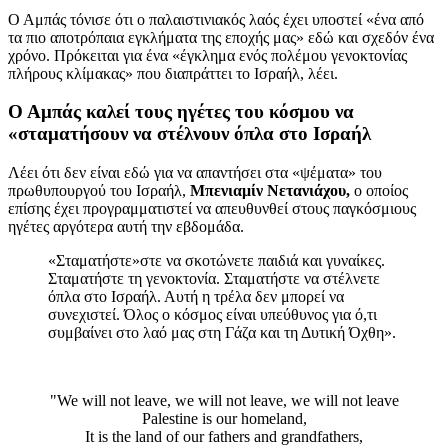
Ο Αμπάς τόνισε ότι ο παλαιστινιακός λαός έχει υποστεί «ένα από
τα πιο αποτρόπαια εγκλήματα της εποχής μας» εδώ και σχεδόν ένα
χρόνο. Πρόκειται για ένα «έγκλημα ενός πολέμου γενοκτονίας
πλήρους κλίμακας» που διαπράττει το Ισραήλ, λέει.
Ο Αμπάς καλεί τους ηγέτες του κόσμου να
«σταματήσουν να στέλνουν όπλα στο Ισραήλ
Λέει ότι δεν είναι εδώ για να απαντήσει στα «ψέματα» του
πρωθυπουργού του Ισραήλ,
Μπενιαμίν Νετανιάχου,
ο οποίος
επίσης έχει προγραμματιστεί να απευθυνθεί στους παγκόσμιους
ηγέτες αργότερα αυτή την εβδομάδα.
«Σταματήστε»στε να σκοτώνετε παιδιά και γυναίκες.
Σταματήστε τη γενοκτονία. Σταματήστε να στέλνετε
όπλα στο Ισραήλ. Αυτή η τρέλα δεν μπορεί να
συνεχιστεί. Όλος ο κόσμος είναι υπεύθυνος για ό,τι
συμβαίνει στο λαό μας στη Γάζα και τη Δυτική Όχθη».
"We will not leave, we will not leave, we will not leave
Palestine is our homeland,
It is the land of our fathers and grandfathers,