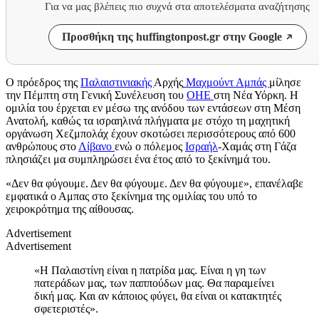
Για να μας βλέπεις πιο συχνά στα αποτελέσματα αναζήτησης
Προσθήκη της huffingtonpost.gr στην Google
Ο πρόεδρος της
Παλαιστινιακής
Αρχής
Μαχμούντ Αμπάς
μίλησε
την Πέμπτη στη Γενική Συνέλευση του
ΟΗΕ
στη Νέα Υόρκη. Η
ομιλία του έρχεται εν μέσω της ανόδου των εντάσεων στη Μέση
Ανατολή, καθώς τα ισραηλινά πλήγματα με στόχο τη μαχητική
οργάνωση Χεζμπολάχ έχουν σκοτώσει περισσότερους από 600
ανθρώπους στο
Λίβανο
ενώ ο πόλεμος
Ισραήλ
-Χαμάς στη Γάζα
πλησιάζει μα συμπληρώσει ένα έτος από το ξεκίνημά του.
«Δεν θα φύγουμε. Δεν θα φύγουμε. Δεν θα φύγουμε», επανέλαβε
εμφατικά ο Αμπας στο ξεκίνημα της ομιλίας του υπό το
χειροκρότημα της αίθουσας.
Advertisement
Advertisement
«Η Παλαιστίνη είναι η πατρίδα μας. Είναι η γη των
πατεράδων μας, των παππούδων μας. Θα παραμείνει
δική μας. Και αν κάποιος φύγει, θα είναι οι κατακτητές
σφετεριστές».