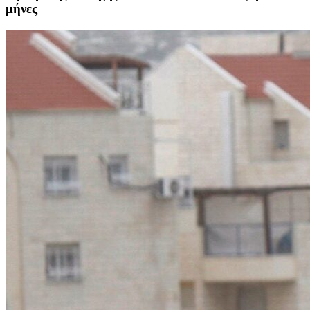
μήνες