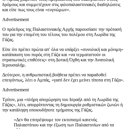
δρόμους και συμμετέχουν στις φιλοπαλαιστινιακές διαδηλώσεις
και είπε πως τους είναι «ευγνώμων».
Advertisement
Ο πρόεδρος της Παλαιστινιακής Αρχής παρουσίασε την πρότασή
του για την επομένη του τέλους του πολέμου στη Λωρίδα της
Γάζας.
Είπε ότι πρέπει πρώτα απ′ όλα να υπάρξει «συνολική και μόνιμη»
κατάπαυση του πυρός στη Γάζα και «να τερματιστούν οι
στρατιωτικές επιθέσεις» στη Δυτική Όχθη και την Ανατολική
Ιερουσαλήμ.
Δεύτερον, η ανθρωπιστική βοήθεια πρέπει να παραδοθεί
επειγόντως, λέει ο Αμπάς, «γιατί δεν έχει μείνει τίποτα στη Γάζα».
Advertisement
Τρίτον, μια «πλήρη αποχώρηση του Ισραήλ από τη Λωρίδα της
Γάζας», λέει, απορρίπτοντας τη δημιουργία ρυθμιστικών ζωνών ή
την κατάληψη οποιουδήποτε τμήματος της Γάζας.
«Δεν θα επιτρέψουμε τον εκτοπισμό κανενός
Παλαιστίνιου και την έξωση των Παλαιστινίων από τα