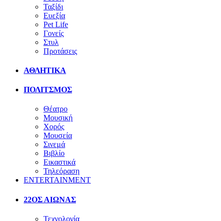
Ταξίδι
Ευεξία
Pet Life
Γονείς
Στυλ
Προτάσεις
ΑΘΛΗΤΙΚΑ
ΠΟΛΙΤΣΜΟΣ
Θέατρο
Μουσική
Χορός
Μουσεία
Σινεμά
Βιβλίο
Εικαστικά
Τηλεόραση
ENTERTAINMENT
22ΟΣ ΑΙΩΝΑΣ
Τεχνολογία