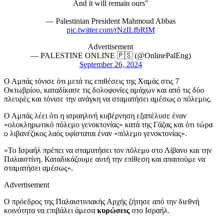
And it will remain ours"
— Palestinian President Mahmoud Abbas
pic.twitter.com/rNzILfbRIM
Advertisement
— PALESTINE ONLINE 🇵🇸 (@OnlinePalEng)
September 26, 2024
Ο Αμπάς τόνισε ότι μετά τις επιθέσεις της Χαμάς στις 7
Οκτωβρίου, καταδίκασε τις δολοφονίες αμάχων και από τις δύο
πλευρές και τόνισε την ανάγκη να σταματήσει αμέσως ο πόλεμος.
Ο Αμπάς λέει ότι η ισραηλινή κυβέρνηση εξαπέλυσε έναν
«ολοκληρωτικό πόλεμο γενοκτονίας» κατά της Γάζας και ότι τώρα
ο λιβανέζικος λαός υφίσταται έναν «πόλεμο γενοκτονίας».
«Το Ισραήλ πρέπει να σταματήσει τον πόλεμο στο Λίβανο και την
Παλαιστίνη. Καταδικάζουμε αυτή την επίθεση και απαιτούμε να
σταματήσει αμέσως».
Advertisement
Ο πρόεδρος της Παλαιστινιακής Αρχής ζήτησε από την διεθνή
κοινότητα να επιβάλει άμεσα
κυρώσεις
στο Ισραήλ.