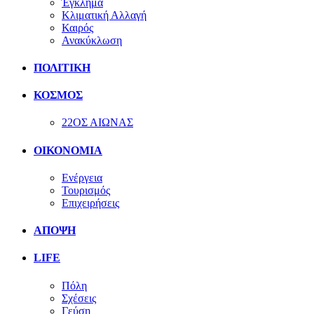
Έγκλημα
Κλιματική Αλλαγή
Καιρός
Ανακύκλωση
ΠΟΛΙΤΙΚΗ
ΚΟΣΜΟΣ
22ΟΣ ΑΙΩΝΑΣ
ΟΙΚΟΝΟΜΙΑ
Ενέργεια
Τουρισμός
Επιχειρήσεις
ΑΠΟΨΗ
LIFE
Πόλη
Σχέσεις
Γεύση