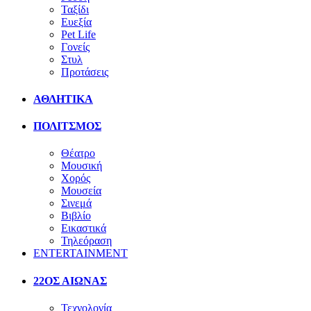
Ταξίδι
Ευεξία
Pet Life
Γονείς
Στυλ
Προτάσεις
ΑΘΛΗΤΙΚΑ
ΠΟΛΙΤΣΜΟΣ
Θέατρο
Μουσική
Χορός
Μουσεία
Σινεμά
Βιβλίο
Εικαστικά
Τηλεόραση
ENTERTAINMENT
22ΟΣ ΑΙΩΝΑΣ
Τεχνολογία