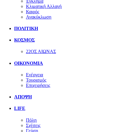
Έγκλημα
Κλιματική Αλλαγή
Καιρός
Ανακύκλωση
ΠΟΛΙΤΙΚΗ
ΚΟΣΜΟΣ
22ΟΣ ΑΙΩΝΑΣ
ΟΙΚΟΝΟΜΙΑ
Ενέργεια
Τουρισμός
Επιχειρήσεις
ΑΠΟΨΗ
LIFE
Πόλη
Σχέσεις
Γεύση