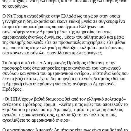
της ευτυχίας είναι η ελευθερία, και το μυστικό της ελευθερίας είναι
το κουράγιο».
Ο Ντ.Τραμπ αναφέρθηκε στην Ελλάδα ως τη χώρα στην οποία
γεννήθηκε η δημοκρατία και έκανε ειδική μνεία σε συγκεκριμένα
άτομα στο ακροατήριο ως παραδείγματα Ελλήνων που
συνεισέφεραν στην Αμερική μέσω της υπηρεσίας του στις
αμερικανικές ένοπλες δυνάμεις , μέσω του αθλητισμού και μέσω
της σκληρής δουλειάς είτε σε προσωπικές επιχειρήσεις είτε μέσω
της υπηρεσίας στην ελληνική ορθόδοξη εκκλησία προσφέροντας
στο κοινωνικό σύνολο, φροντίδα και πρώτες ανάγκες.
Τα άτομα αυτά είπε ο Αμερικανός Πρόεδρος τέθηκαν με την
προσφορά τους στις υπηρεσίες της οικογένειας, του κοινωνικού
συνόλου και γενικά του αμερικανικού ονείρου . Είστε ένα λαός που
δεν το βάζει κάτω , έχετε δημιουργήσει στενούς δεσμούς εδώ και
η Αμερική είναι υπερήφανη για εσάς, ανέφερε ο Αμερικανός
Πρόεδρος .
«Οι ΗΠΑ έχουν βαθιά διαμορφωθεί από τον ελληνικό πολιτισμό»
ανέφερε ο Πρόεδρος Τραμπ . «Ζείτε με τις αξίες που αποτελούν το
θεμέλιο του μεγαλείου της Αμερικής, τιμάτε τη σκληρή δουλειά,
αγαπάτε τις οικογένειές σας, εμπλουτίζετε τον πολιτισμό μας,
αγκαλιάζετε το αμερικανικό όνειρο».
Ο αρχιεπίσκοπος Αμερικής Δημήτριος είπε πως είναι συμβολικό το