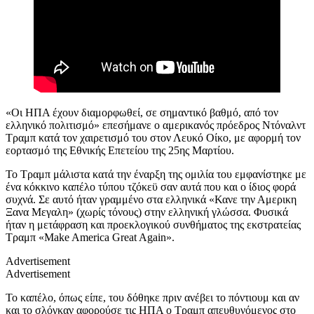
«Οι ΗΠΑ έχουν διαμορφωθεί, σε σημαντικό βαθμό, από τον
ελληνικό πολιτισμό» επεσήμανε ο αμερικανός πρόεδρος Ντόναλντ
Τραμπ κατά τον χαιρετισμό του στον Λευκό Οίκο, με αφορμή τον
εορτασμό της Εθνικής Επετείου της 25ης Μαρτίου.
Το Τραμπ μάλιστα κατά την έναρξη της ομιλία του εμφανίστηκε με
ένα κόκκινο καπέλο τύπου τζόκεϋ σαν αυτά που και ο ίδιος φορά
συχνά. Σε αυτό ήταν γραμμένο στα ελληνικά «Κανε την Αμερικη
Ξανα Μεγαλη» (χωρίς τόνους) στην ελληνική γλώσσα. Φυσικά
ήταν η μετάφραση και προεκλογικού συνθήματος της εκστρατείας
Τραμπ «Make America Great Again».
Advertisement
Advertisement
Το καπέλο, όπως είπε, του δόθηκε πριν ανέβει το πόντιουμ και αν
και το σλόγκαν αφορούσε τις ΗΠΑ ο Τραμπ απευθυνόμενος στο