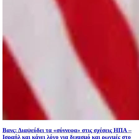
Βανς: Διαψεύδει τα «σύννεφα» στις σχέσεις ΗΠΑ –
Ισραήλ και κάνει λόγο για διχασμό και ρωγμές στο