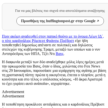
Για να μας βλέπεις πιο συχνά στα αποτελέσματα αναζήτησης
Προσθήκη της huffingtonpost.gr στην Google
Πριν ακόμη αναδειχθεί στον παπικό θρόνο με το όνομα Λέων ΙΔ΄,
ο τότε καρδινάλιος Ρόμπερτ Φράνσις Πρέβοστ
είχε ήδη
τοποθετηθεί δημοσίως απέναντι σε πολιτικές και δηλώσεις
στελεχών της κυβέρνησης Τραμπ, μεταξύ των οποίων και ο νυν
Αντιπρόεδρος των ΗΠΑ, Τζέι Ντι
Βανς
.
Η διαφωνία μεταξύ των δύο αναδείχθηκε μόλις λίγες ημέρες μετά
την ορκωμοσία του Βανς, όταν ο ίδιος, μιλώντας στο Fox News
στις 29 Ιανουαρίου, παρουσίασε μια ιεράρχηση της αγάπης με βάση
τη χριστιανική πίστη: πρώτα η οικογένεια, έπειτα ο πλησίον, μετά η
κοινότητα και στο τέλος ο υπόλοιπος κόσμος. «Η άκρα Αριστερά
το έχει γυρίσει αυτό ανάποδα», ισχυρίστηκε.
Advertisement
Advertisement
Η τοποθέτηση προκάλεσε αντιδράσεις και ο καρδινάλιος Πρέβοστ