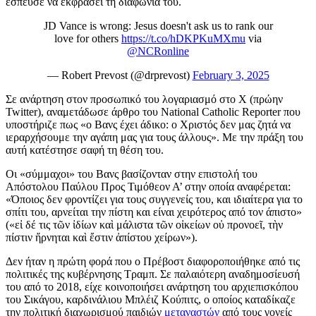
έσπευσε να εκφράσει τη διαφωνία του.
JD Vance is wrong: Jesus doesn't ask us to rank our
love for others
https://t.co/hDKPKuMXmu
via
@NCRonline
— Robert Prevost (@drprevost)
February 3, 2025
Σε ανάρτηση στον προσωπικό του λογαριασμό στο Χ (πρώην
Twitter), αναμετάδωσε άρθρο του National Catholic Reporter που
υποστήριζε πως «ο Βανς έχει άδικο: ο Χριστός δεν μας ζητά να
ιεραρχήσουμε την αγάπη μας για τους άλλους». Με την πράξη του
αυτή κατέστησε σαφή τη θέση του.
Οι «σύμμαχοι» του Βανς βασίζονταν στην επιστολή του
Απόστολου Παύλου Προς Τιμόθεον Α’ στην οποία αναφέρεται:
«Όποιος δεν φροντίζει για τους συγγενείς του, και ιδιαίτερα για το
σπίτι του, αρνείται την πίστη και είναι χειρότερος από τον άπιστο»
(«εἰ δέ τις τῶν ἰδίων καὶ μάλιστα τῶν οἰκείων οὐ προνοεῖ, τὴν
πίστιν ἤρνηται καὶ ἔστιν ἀπίστου χείρων»).
Δεν ήταν η πρώτη φορά που ο Πρέβοστ διαφοροποιήθηκε από τις
πολιτικές της κυβέρνησης Τραμπ. Σε παλαιότερη αναδημοσίευσή
του από το 2018, είχε κοινοποιήσει ανάρτηση του αρχιεπισκόπου
του Σικάγου, καρδινάλιου Μπλέιζ Κούπιτς, ο οποίος καταδίκαζε
την πολιτική διαχωρισμού παιδιών
μεταναστών
από τους γονείς