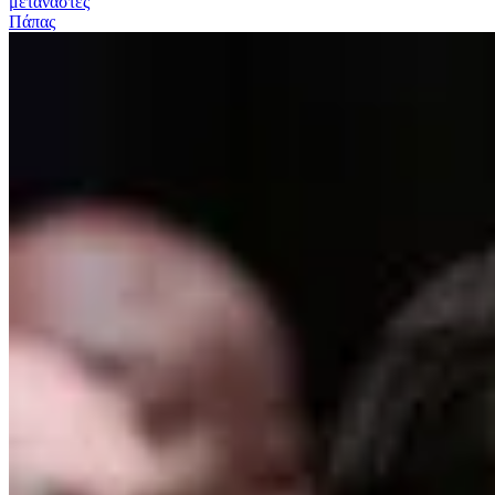
μετανάστες
Πάπας