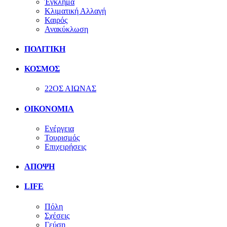
Έγκλημα
Κλιματική Αλλαγή
Καιρός
Ανακύκλωση
ΠΟΛΙΤΙΚΗ
ΚΟΣΜΟΣ
22ΟΣ ΑΙΩΝΑΣ
ΟΙΚΟΝΟΜΙΑ
Ενέργεια
Τουρισμός
Επιχειρήσεις
ΑΠΟΨΗ
LIFE
Πόλη
Σχέσεις
Γεύση