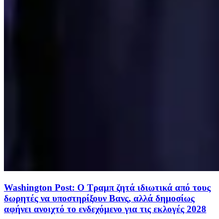
Washington Post: Ο Τραμπ ζητά ιδιωτικά από τους
δωρητές να υποστηρίξουν Βανς, αλλά δημοσίως
αφήνει ανοιχτό το ενδεχόμενο για τις εκλογές 2028