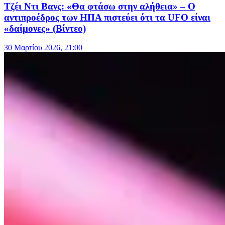
Τζέι Ντι Βανς: «Θα φτάσω στην αλήθεια» – Ο
αντιπροέδρος των ΗΠΑ πιστεύει ότι τα UFO είναι
«δαίμονες» (Βίντεο)
30 Μαρτίου 2026, 21:00