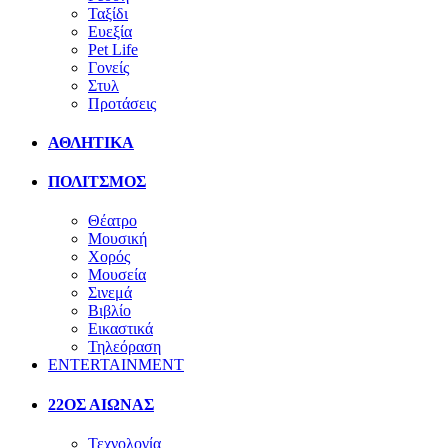
Ταξίδι
Ευεξία
Pet Life
Γονείς
Στυλ
Προτάσεις
ΑΘΛΗΤΙΚΑ
ΠΟΛΙΤΣΜΟΣ
Θέατρο
Μουσική
Χορός
Μουσεία
Σινεμά
Βιβλίο
Εικαστικά
Τηλεόραση
ENTERTAINMENT
22ΟΣ ΑΙΩΝΑΣ
Τεχνολογία