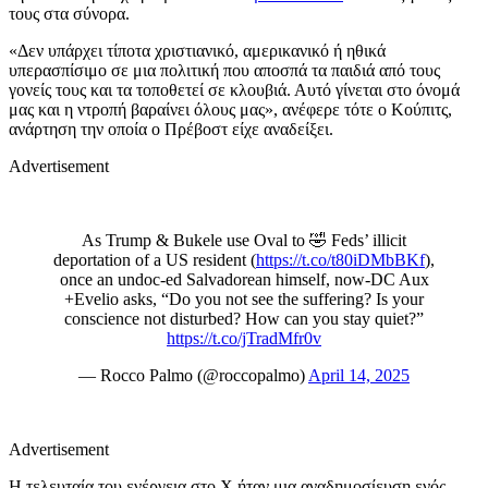
τους στα σύνορα.
«Δεν υπάρχει τίποτα χριστιανικό, αμερικανικό ή ηθικά
υπερασπίσιμο σε μια πολιτική που αποσπά τα παιδιά από τους
γονείς τους και τα τοποθετεί σε κλουβιά. Αυτό γίνεται στο όνομά
μας και η ντροπή βαραίνει όλους μας», ανέφερε τότε ο Κούπιτς,
ανάρτηση την οποία ο Πρέβοστ είχε αναδείξει.
Advertisement
As Trump & Bukele use Oval to 🤣 Feds’ illicit
deportation of a US resident (
https://t.co/t80iDMbBKf
),
once an undoc-ed Salvadorean himself, now-DC Aux
+Evelio asks, “Do you not see the suffering? Is your
conscience not disturbed? How can you stay quiet?”
https://t.co/jTradMfr0v
— Rocco Palmo (@roccopalmo)
April 14, 2025
Advertisement
Η τελευταία του ενέργεια στο Χ ήταν μια αναδημοσίευση ενός