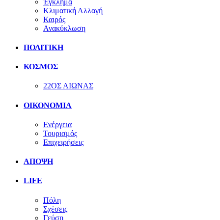
Έγκλημα
Κλιματική Αλλαγή
Καιρός
Ανακύκλωση
ΠΟΛΙΤΙΚΗ
ΚΟΣΜΟΣ
22ΟΣ ΑΙΩΝΑΣ
ΟΙΚΟΝΟΜΙΑ
Ενέργεια
Τουρισμός
Επιχειρήσεις
ΑΠΟΨΗ
LIFE
Πόλη
Σχέσεις
Γεύση