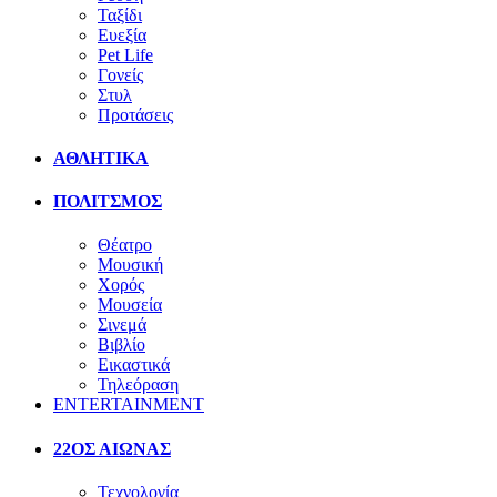
Ταξίδι
Ευεξία
Pet Life
Γονείς
Στυλ
Προτάσεις
ΑΘΛΗΤΙΚΑ
ΠΟΛΙΤΣΜΟΣ
Θέατρο
Μουσική
Χορός
Μουσεία
Σινεμά
Βιβλίο
Εικαστικά
Τηλεόραση
ENTERTAINMENT
22ΟΣ ΑΙΩΝΑΣ
Τεχνολογία