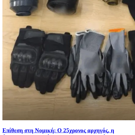
Επίθεση στη Νομική: Ο 25χρονος αρχηγός, η