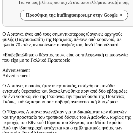
Για να μας βλέπεις πιο συχνά στα αποτελέσματα αναζήτησης
Προσθήκη της huffingtonpost.gr στην Google
Ο Αριτάνα, ένας από τους σημαντικότερους ιθαγενείς αρχηγούς
φυλής (Γιαγουαλαπίτι) της Βραζιλίας, πέθανε από κορονοϊό, σε
ηλικία 70 ετών, ανακοίνωσε ο ανιψιός του, Ιανό Γιαουαλαπιτί.
«Επιβεβαιώθηκε ο θάνατός του», είπε σε τηλεφωνική επικοινωνία
που είχε με το Γαλλικό Πρακτορείο.
Advertisement
Advertisement
Ο Αριτάνα, ο οποίος ήταν υπερτασικός, εισήχθη σε μονάδα
εντατικής θεραπείας και διασωληνώθηκε πριν από δύο εβδομάδες
σε ένα νοσοκομείο της Γκοϊάνια, την πρωτεύουσα της Πολιτείας
Γκόιας, καθώς παρουσίασε σοβαρή αναπνευστική δυσχέριεα.
Ο 70χρονος Αριτάνα αγωνιζόταν για τα δικαιώματα των ιθαγενών
και την προστασία του τροπικού δάσους του Αμαζονίου, κυρίως της
περιοχής του Εθνικού Πάρκου του Σίνγκου, στο Μάτο Γκρόσο.
Από την ίδια περιοχή κατάγεται και ο εμβληματικός ηγέτης των