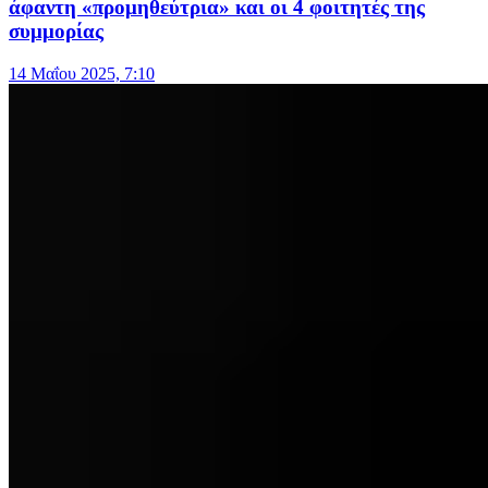
άφαντη «προμηθεύτρια» και οι 4 φοιτητές της
συμμορίας
14 Μαΐου 2025, 7:10