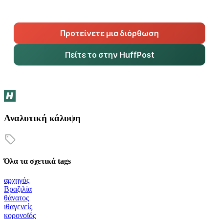
Προτείνετε μια διόρθωση
Πείτε το στην HuffPost
Αναλυτική κάλυψη
Όλα τα σχετικά tags
αρχηγός
Βραζιλία
θάνατος
ιθαγενείς
κορονοϊός