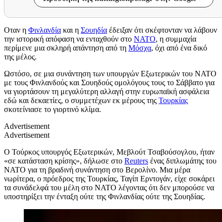
Οταν η
Φινλανδία
και η
Σουηδία
έδειξαν ότι σκέφτονταν να λάβουν
την ιστορική απόφαση να ενταχθούν στο
ΝΑΤΟ
, η συμμαχία
περίμενε μια σκληρή απάντηση από τη
Μόσχα
, όχι από ένα δικό
της μέλος.
Ωστόσο, σε μια συνάντηση των υπουργών Εξωτερικών του ΝΑΤΟ
με τους Φινλανδούς και Σουηδούς ομολόγους τους το Σάββατο για
να γιορτάσουν τη μεγαλύτερη αλλαγή στην ευρωπαϊκή ασφάλεια
εδώ και δεκαετίες, ο συμμετέχων εκ μέρους της
Τουρκίας
σκοτείνιασε το γιορτινό κλίμα.
Advertisement
Advertisement
Ο Τούρκος υπουργός Εξωτερικών, Μεβλούτ Τσαβούσογλου, ήταν
«σε κατάσταση κρίσης», δήλωσε στο
Reuters
ένας διπλωμάτης του
ΝΑΤΟ για τη βραδινή συνάντηση στο Βερολίνο. Μια μέρα
νωρίτερα, ο πρόεδρος της Τουρκίας, Ταγίπ Ερντογάν, είχε σοκάρει
τα συνάδελφά του μέλη στο ΝΑΤΟ λέγοντας ότι δεν μπορούσε να
υποστηρίξει την ένταξη ούτε της Φινλανδίας ούτε της Σουηδίας.