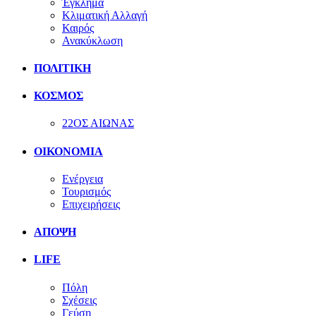
Έγκλημα
Κλιματική Αλλαγή
Καιρός
Ανακύκλωση
ΠΟΛΙΤΙΚΗ
ΚΟΣΜΟΣ
22ΟΣ ΑΙΩΝΑΣ
ΟΙΚΟΝΟΜΙΑ
Ενέργεια
Τουρισμός
Επιχειρήσεις
ΑΠΟΨΗ
LIFE
Πόλη
Σχέσεις
Γεύση