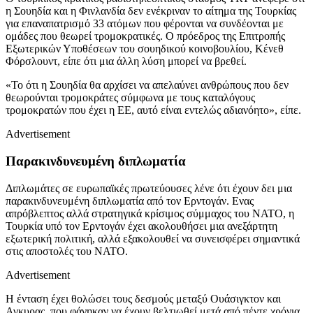
η Σουηδία και η Φινλανδία δεν ενέκριναν το αίτημα της Τουρκίας
για επαναπατρισμό 33 ατόμων που φέρονται να συνδέονται με
ομάδες που θεωρεί τρομοκρατικές. Ο πρόεδρος της Επιτροπής
Εξωτερικών Υποθέσεων του σουηδικού κοινοβουλίου, Κένεθ
Φόρσλουντ, είπε ότι μια άλλη λύση μπορεί να βρεθεί.
«Το ότι η Σουηδία θα αρχίσει να απελαύνει ανθρώπους που δεν
θεωρούνται τρομοκράτες σύμφωνα με τους καταλόγους
τρομοκρατών που έχει η ΕΕ, αυτό είναι εντελώς αδιανόητο», είπε.
Advertisement
Παρακινδυνευμένη διπλωματία
Διπλωμάτες σε ευρωπαϊκές πρωτεύουσες λένε ότι έχουν δει μια
παρακινδυνευμένη διπλωματία από τον Ερντογάν. Ενας
απρόβλεπτος αλλά στρατηγικά κρίσιμος σύμμαχος του ΝΑΤΟ, η
Τουρκία υπό τον Ερντογάν έχει ακολουθήσει μια ανεξάρτητη
εξωτερική πολιτική, αλλά εξακολουθεί να συνεισφέρει σημαντικά
στις αποστολές του ΝΑΤΟ.
Advertisement
Η ένταση έχει θολώσει τους δεσμούς μεταξύ Ουάσιγκτον και
Αγκυρας, που φάνηκαν να έχουν βελτιωθεί μετά από πέντε χρόνια