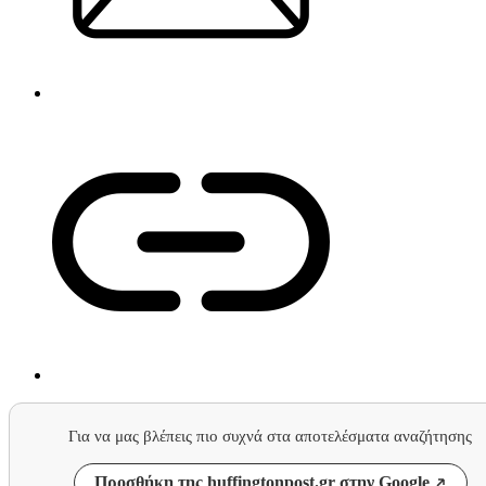
Για να μας βλέπεις πιο συχνά στα αποτελέσματα αναζήτησης
Προσθήκη της huffingtonpost.gr στην Google