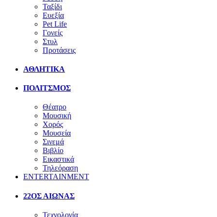
Ταξίδι
Ευεξία
Pet Life
Γονείς
Στυλ
Προτάσεις
ΑΘΛΗΤΙΚΑ
ΠΟΛΙΤΣΜΟΣ
Θέατρο
Μουσική
Χορός
Μουσεία
Σινεμά
Βιβλίο
Εικαστικά
Τηλεόραση
ENTERTAINMENT
22ΟΣ ΑΙΩΝΑΣ
Τεχνολογία