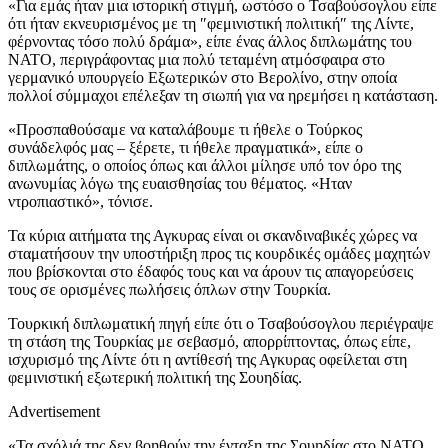
«Για εμάς ήταν μια ιστορική στιγμή, ωστόσο ο Τσαβούσογλου είπε
ότι ήταν εκνευρισμένος με τη ″φεμινιστική πολιτική″ της Λίντε,
φέρνοντας τόσο πολύ δράμα», είπε ένας άλλος διπλωμάτης του
ΝΑΤΟ, περιγράφοντας μια πολύ τεταμένη ατμόσφαιρα στο
γερμανικό υπουργείο Εξωτερικών στο Βερολίνο, στην οποία
πολλοί σύμμαχοι επέλεξαν τη σιωπή για να ηρεμήσει η κατάσταση.
«Προσπαθούσαμε να καταλάβουμε τι ήθελε ο Τούρκος
συνάδελφός μας – ξέρετε, τι ήθελε πραγματικά», είπε ο
διπλωμάτης, ο οποίος όπως και άλλοι μίλησε υπό τον όρο της
ανωνυμίας λόγω της ευαισθησίας του θέματος. «Ηταν
ντροπιαστικό», τόνισε.
Τα κύρια αιτήματα της Αγκυρας είναι οι σκανδιναβικές χώρες να
σταματήσουν την υποστήριξη προς τις κουρδικές ομάδες μαχητών
που βρίσκονται στο έδαφός τους και να άρουν τις απαγορεύσεις
τους σε ορισμένες πωλήσεις όπλων στην Τουρκία.
Τουρκική διπλωματική πηγή είπε ότι ο Τσαβούσογλου περιέγραψε
τη στάση της Τουρκίας με σεβασμό, απορρίπτοντας, όπως είπε,
ισχυρισμό της Λίντε ότι η αντίθεσή της Αγκυρας οφείλεται στη
φεμινιστική εξωτερική πολιτική της Σουηδίας.
Advertisement
«Τα σχόλιά της δεν βοηθούν την ένταξη της Σουηδίας στο ΝΑΤΟ,