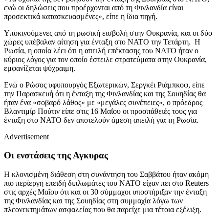
ενώ οι δηλώσεις που προέρχονται από τη Φινλανδία είναι
προσεκτικά κατασκευασμένες», είπε η ίδια πηγή.
Υποκινούμενες από τη ρωσική εισβολή στην Ουκρανία, και οι δύο
χώρες υπέβαλαν αίτηση για ένταξη στο ΝΑΤΟ την Τετάρτη. Η
Ρωσία, η οποία λέει ότι η απειλή επέκτασης του ΝΑΤΟ ήταν ο
κύριος λόγος για τον οποίο έστειλε στρατεύματα στην Ουκρανία,
εμφανίζεται ψύχραιμη.
Ενώ ο Ρώσος υφυπουργός Εξωτερικών, Σεργκέι Ριάμπκοφ, είπε
την Παρασκευή ότι η ένταξη της Φινλανδίας και της Σουηδίας θα
ήταν ένα «σοβαρό λάθος» με «μεγάλες συνέπειες», ο πρόεδρος
Βλαντιμίρ Πούτιν είπε στις 16 Μαΐου οι προσπάθειές τους για
ένταξη στο ΝΑΤΟ δεν αποτελούν άμεση απειλή για τη Ρωσία.
Advertisement
Οι ενστάσεις της Αγκυρας
Η κλονισμένη διάθεση στη συνάντηση του Σαββάτου ήταν ακόμη
πιο περίεργη επειδή διπλωμάτες του ΝΑΤΟ είχαν πει στο Reuters
στις αρχές Μαΐου ότι και οι 30 σύμμαχοι υποστήριξαν την ένταξη
της Φινλανδίας και της Σουηδίας στη συμμαχία λόγω των
πλεονεκτημάτων ασφαλείας που θα παρείχε μια τέτοια εξέλιξη.