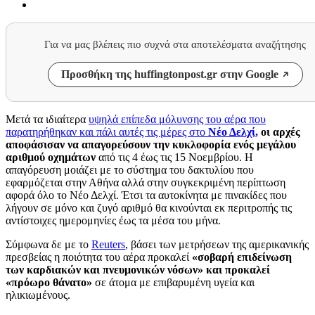
Για να μας βλέπεις πιο συχνά στα αποτελέσματα αναζήτησης
Προσθήκη της huffingtonpost.gr στην Google
Μετά τα ιδιαίτερα
υψηλά επίπεδα μόλυνσης του αέρα που
παρατηρήθηκαν και πάλι αυτές τις μέρες στο
Νέο Δελχί,
οι αρχές
αποφάσισαν να απαγορεύσουν την κυκλοφορία ενός μεγάλου
αριθμού οχημάτων
από τις 4 έως τις 15 Νοεμβρίου. Η
απαγόρευση μοιάζει με το σύστημα του δακτυλίου που
εφαρμόζεται στην Αθήνα αλλά στην συγκεκριμένη περίπτωση
αφορά όλο το Νέο Δελχί. Έτσι τα αυτοκίνητα με πινακίδες που
λήγουν σε μόνο και ζυγό αριθμό θα κινούνται εκ περιτροπής τις
αντίστοιχες ημερομηνίες έως τα μέσα του μήνα.
Σύμφωνα δε με το
Reuters
,
βάσει των μετρήσεων της αμερικανικής
πρεσβείας η ποιότητα του αέρα προκαλεί
«σοβαρή επιδείνωση
των καρδιακών και πνευμονικών νόσων» και προκαλεί
«πρόωρο θάνατο»
σε άτομα με επιβαρυμένη υγεία και
ηλικιωμένους.