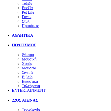
Ταξίδι
Ευεξία
Pet Life
Γονείς
Στυλ
Προτάσεις
ΑΘΛΗΤΙΚΑ
ΠΟΛΙΤΣΜΟΣ
Θέατρο
Μουσική
Χορός
Μουσεία
Σινεμά
Βιβλίο
Εικαστικά
Τηλεόραση
ENTERTAINMENT
22ΟΣ ΑΙΩΝΑΣ
Τεχνολογία