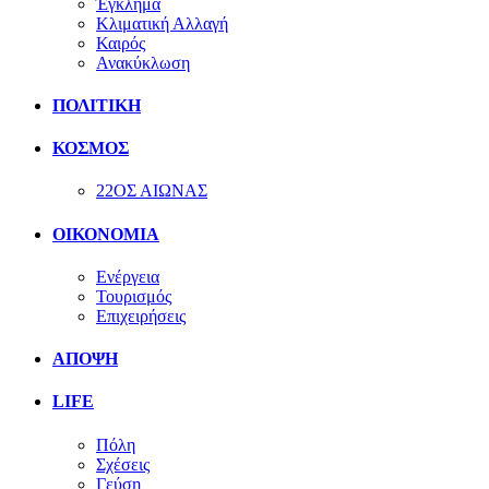
Έγκλημα
Κλιματική Αλλαγή
Καιρός
Ανακύκλωση
ΠΟΛΙΤΙΚΗ
ΚΟΣΜΟΣ
22ΟΣ ΑΙΩΝΑΣ
ΟΙΚΟΝΟΜΙΑ
Ενέργεια
Τουρισμός
Επιχειρήσεις
ΑΠΟΨΗ
LIFE
Πόλη
Σχέσεις
Γεύση