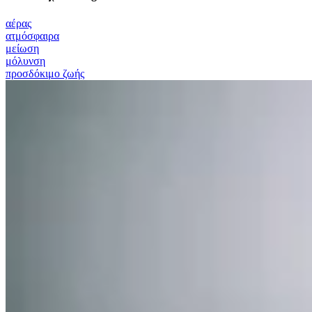
αέρας
ατμόσφαιρα
μείωση
μόλυνση
προσδόκιμο ζωής