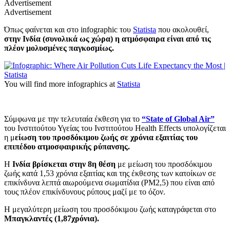
Advertisement
Advertisement
Όπως φαίνεται και στο infographic του
Statista
που ακολουθεί,
στην Ινδία (συνολικά ως χώρα) η ατμόσφαιρα είναι από τις
πλέον μολυσμένες παγκοσμίως.
You will find more infographics at
Statista
Σύμφωνα με την τελευταία έκθεση για το
“State of Global Air”
του Ινστιτούτου Υγείας του Ινστιτούτου Health
Effects
υπολογίζεται
η μ
είωση του προσδόκιμου ζωής σε χρόνια εξαιτίας του
επιπέδου ατμοσφαιρικής ρύπανσης.
Η
Ινδία βρίσκεται στην 8η θέση
με μείωση του προσδόκιμου
ζωής κατά 1,53 χρόνια εξαιτίας και της έκθεσης των κατοίκων σε
επικίνδυνα λεπτά αιωρούμενα σωματίδια (PM2,5) που είναι
από
τους πλέον επικίνδυνους ρύπους μαζί με το όζον.
Η μεγαλύτερη μείωση του προσδόκιμου ζωής καταγράφεται στο
Μπαγκλαντές (1,87χρόνια).