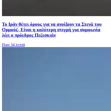
Το Ιράν θέτει όρους για να ανοίξουν τα Στενά του
Ορμούζ- Είναι η καλύτερη στιγμή για συμφωνία
λέει ο πρόεδρος Πεζεσκιάν
Πριν
34 λεπτά