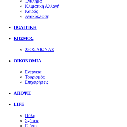
Έγκλημα
Κλιματική Αλλαγή
Καιρός
Ανακύκλωση
ΠΟΛΙΤΙΚΗ
ΚΟΣΜΟΣ
22ΟΣ ΑΙΩΝΑΣ
ΟΙΚΟΝΟΜΙΑ
Ενέργεια
Τουρισμός
Επιχειρήσεις
ΑΠΟΨΗ
LIFE
Πόλη
Σχέσεις
Γεύση