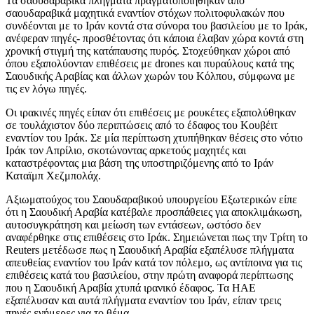
Τα σαουδαραβικά πλήγματα πραγματοποιήθηκαν από
σαουδαραβικά μαχητικά εναντίον στόχων πολιτοφυλακών που
συνδέονται με το Ιράν κοντά στα σύνορα του βασιλείου με το Ιράκ,
ανέφεραν πηγές- προσθέτοντας ότι κάποια έλαβαν χώρα κοντά στη
χρονική στιγμή της κατάπαυσης πυρός. Στοχεύθηκαν χώροι από
όπου εξαπολύονταν επιθέσεις με drones και πυραύλους κατά της
Σαουδικής Αραβίας και άλλων χωρών του Κόλπου, σύμφωνα με
τις εν λόγω πηγές.
Οι ιρακινές πηγές είπαν ότι επιθέσεις με ρουκέτες εξαπολύθηκαν
σε τουλάχιστον δύο περιπτώσεις από το έδαφος του Κουβέιτ
εναντίον του Ιράκ. Σε μία περίπτωση χτυπήθηκαν θέσεις στο νότιο
Ιράκ τον Απρίλιο, σκοτώνοντας αρκετούς μαχητές και
καταστρέφοντας μια βάση της υποστηριζόμενης από το Ιράν
Καταϊμπ Χεζμπολάχ.
Αξιωματούχος του Σαουδαραβικού υπουργείου Εξωτερικών είπε
ότι η Σαουδική Αραβία κατέβαλε προσπάθειες για αποκλιμάκωση,
αυτοσυγκράτηση και μείωση των εντάσεων, ωστόσο δεν
αναφέρθηκε στις επιθέσεις στο Ιράκ. Σημειώνεται πως την Τρίτη το
Reuters μετέδωσε πως η Σαουδική Αραβία εξαπέλυσε πλήγματα
απευθείας εναντίον του Ιράν κατά τον πόλεμο, ως αντίποινα για τις
επιθέσεις κατά του βασιλείου, στην πρώτη αναφορά περίπτωσης
που η Σαουδική Αραβία χτυπά ιρανικό έδαφος. Τα ΗΑΕ
εξαπέλυσαν και αυτά πλήγματα εναντίον του Ιράν, είπαν τρεις
πηγές ενήμερες για το θέμα.