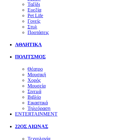
Ταξίδι
Ευεξία
Pet Life
Γονείς
Στυλ
Προτάσεις
ΑΘΛΗΤΙΚΑ
ΠΟΛΙΤΣΜΟΣ
Θέατρο
Μουσική
Χορός
Μουσεία
Σινεμά
Βιβλίο
Εικαστικά
Τηλεόραση
ENTERTAINMENT
22ΟΣ ΑΙΩΝΑΣ
Τεχνολογία