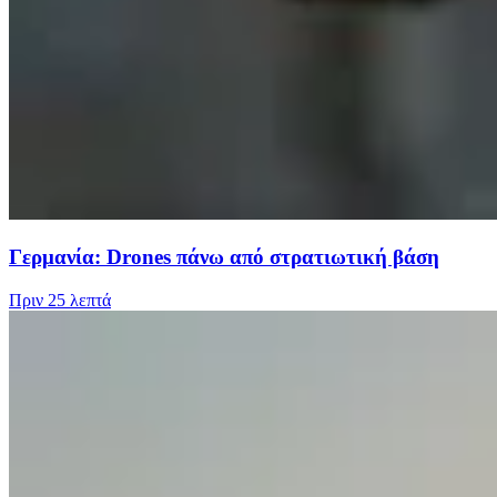
Γερμανία: Drones πάνω από στρατιωτική βάση
Πριν
25 λεπτά