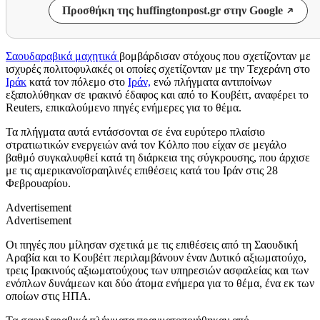
Προσθήκη της huffingtonpost.gr στην Google
Σαουδαραβικά μαχητικά
βομβάρδισαν στόχους που σχετίζονταν με
ισχυρές πολιτοφυλακές οι οποίες σχετίζονταν με την Τεχεράνη στο
Ιράκ
κατά τον πόλεμο στο
Ιράν,
ενώ πλήγματα αντιποίνων
εξαπολύθηκαν σε ιρακινό έδαφος και από το Κουβέιτ, αναφέρει το
Reuters, επικαλούμενο πηγές ενήμερες για το θέμα.
Τα πλήγματα αυτά εντάσσονται σε ένα ευρύτερο πλαίσιο
στρατιωτικών ενεργειών ανά τον Κόλπο που είχαν σε μεγάλο
βαθμό συγκαλυφθεί κατά τη διάρκεια της σύγκρουσης, που άρχισε
με τις αμερικανοϊσραηλινές επιθέσεις κατά του Ιράν στις 28
Φεβρουαρίου.
Advertisement
Advertisement
Οι πηγές που μίλησαν σχετικά με τις επιθέσεις από τη Σαουδική
Αραβία και το Κουβέιτ περιλαμβάνουν έναν Δυτικό αξιωματούχο,
τρεις Ιρακινούς αξιωματούχους των υπηρεσιών ασφαλείας και των
ενόπλων δυνάμεων και δύο άτομα ενήμερα για το θέμα, ένα εκ των
οποίων στις ΗΠΑ.