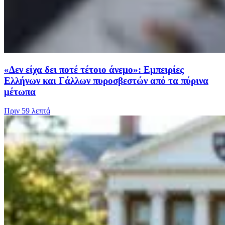
«Δεν είχα δει ποτέ τέτοιο άνεμο»: Εμπειρίες
Ελλήνων και Γάλλων πυροσβεστών από τα πύρινα
μέτωπα
Πριν
59 λεπτά