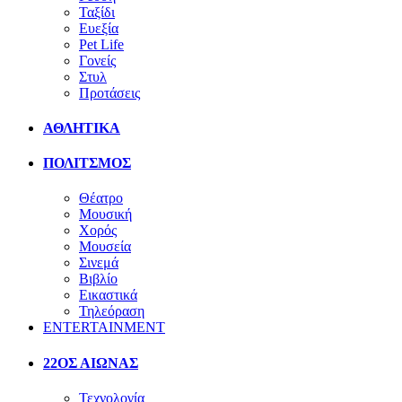
Ταξίδι
Ευεξία
Pet Life
Γονείς
Στυλ
Προτάσεις
ΑΘΛΗΤΙΚΑ
ΠΟΛΙΤΣΜΟΣ
Θέατρο
Μουσική
Χορός
Μουσεία
Σινεμά
Βιβλίο
Εικαστικά
Τηλεόραση
ENTERTAINMENT
22ΟΣ ΑΙΩΝΑΣ
Τεχνολογία