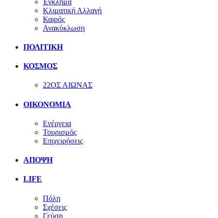
Έγκλημα
Κλιματική Αλλαγή
Καιρός
Ανακύκλωση
ΠΟΛΙΤΙΚΗ
ΚΟΣΜΟΣ
22ΟΣ ΑΙΩΝΑΣ
ΟΙΚΟΝΟΜΙΑ
Ενέργεια
Τουρισμός
Επιχειρήσεις
ΑΠΟΨΗ
LIFE
Πόλη
Σχέσεις
Γεύση