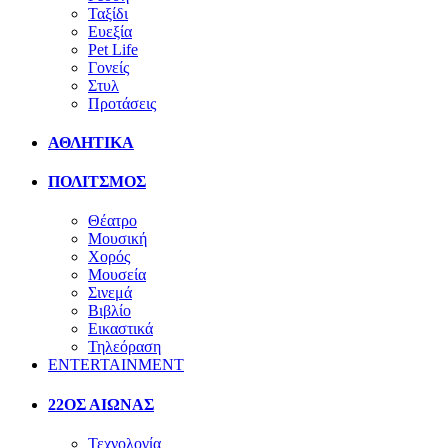
Ταξίδι
Ευεξία
Pet Life
Γονείς
Στυλ
Προτάσεις
ΑΘΛΗΤΙΚΑ
ΠΟΛΙΤΣΜΟΣ
Θέατρο
Μουσική
Χορός
Μουσεία
Σινεμά
Βιβλίο
Εικαστικά
Τηλεόραση
ENTERTAINMENT
22ΟΣ ΑΙΩΝΑΣ
Τεχνολογία