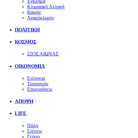
Έγκλημα
Κλιματική Αλλαγή
Καιρός
Ανακύκλωση
ΠΟΛΙΤΙΚΗ
ΚΟΣΜΟΣ
22ΟΣ ΑΙΩΝΑΣ
ΟΙΚΟΝΟΜΙΑ
Ενέργεια
Τουρισμός
Επιχειρήσεις
ΑΠΟΨΗ
LIFE
Πόλη
Σχέσεις
Γεύση