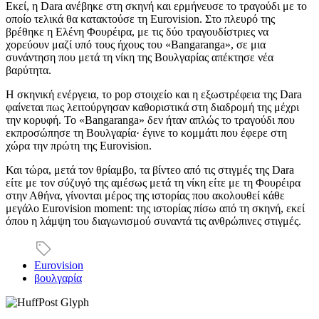
Εκεί, η Dara ανέβηκε στη σκηνή και ερμήνευσε το τραγούδι με το
οποίο τελικά θα κατακτούσε τη Eurovision. Στο πλευρό της
βρέθηκε η Ελένη Φουρέιρα, με τις δύο τραγουδίστριες να
χορεύουν μαζί υπό τους ήχους του «Bangaranga», σε μια
συνάντηση που μετά τη νίκη της Βουλγαρίας απέκτησε νέα
βαρύτητα.
Η σκηνική ενέργεια, το pop στοιχείο και η εξωστρέφεια της Dara
φαίνεται πως λειτούργησαν καθοριστικά στη διαδρομή της μέχρι
την κορυφή. Το «Bangaranga» δεν ήταν απλώς το τραγούδι που
εκπροσώπησε τη Βουλγαρία· έγινε το κομμάτι που έφερε στη
χώρα την πρώτη της Eurovision.
Και τώρα, μετά τον θρίαμβο, τα βίντεο από τις στιγμές της Dara
είτε με τον σύζυγό της αμέσως μετά τη νίκη είτε με τη Φουρέιρα
στην Αθήνα, γίνονται μέρος της ιστορίας που ακολουθεί κάθε
μεγάλο Eurovision moment: της ιστορίας πίσω από τη σκηνή, εκεί
όπου η λάμψη του διαγωνισμού συναντά τις ανθρώπινες στιγμές.
Eurovision
βουλγαρία