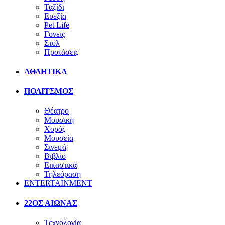
Ταξίδι
Ευεξία
Pet Life
Γονείς
Στυλ
Προτάσεις
ΑΘΛΗΤΙΚΑ
ΠΟΛΙΤΣΜΟΣ
Θέατρο
Μουσική
Χορός
Μουσεία
Σινεμά
Βιβλίο
Εικαστικά
Τηλεόραση
ENTERTAINMENT
22ΟΣ ΑΙΩΝΑΣ
Τεχνολογία