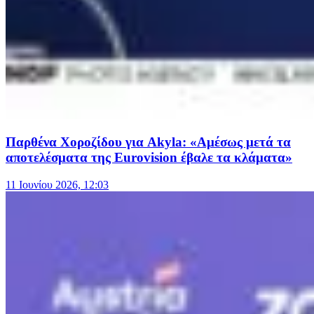
Παρθένα Χοροζίδου για Akyla: «Αμέσως μετά τα
αποτελέσματα της Eurovision έβαλε τα κλάματα»
11 Ιουνίου 2026, 12:03