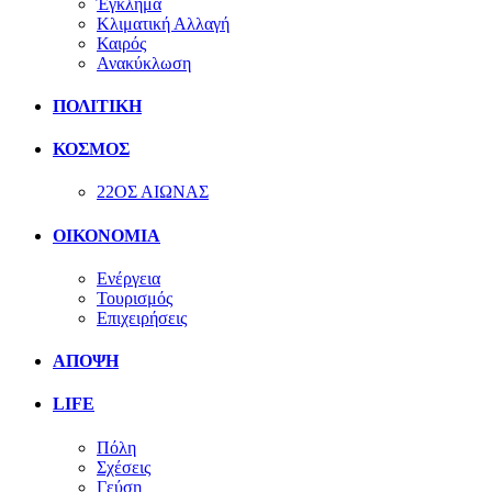
Έγκλημα
Κλιματική Αλλαγή
Καιρός
Ανακύκλωση
ΠΟΛΙΤΙΚΗ
ΚΟΣΜΟΣ
22ΟΣ ΑΙΩΝΑΣ
ΟΙΚΟΝΟΜΙΑ
Ενέργεια
Τουρισμός
Επιχειρήσεις
ΑΠΟΨΗ
LIFE
Πόλη
Σχέσεις
Γεύση