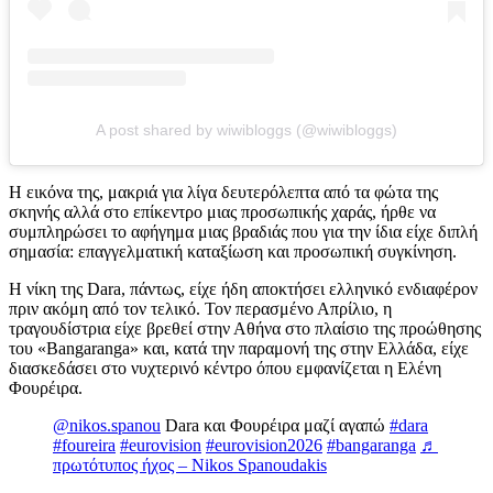
A post shared by wiwibloggs (@wiwibloggs)
Η εικόνα της, μακριά για λίγα δευτερόλεπτα από τα φώτα της
σκηνής αλλά στο επίκεντρο μιας προσωπικής χαράς, ήρθε να
συμπληρώσει το αφήγημα μιας βραδιάς που για την ίδια είχε διπλή
σημασία: επαγγελματική καταξίωση και προσωπική συγκίνηση.
Η νίκη της Dara, πάντως, είχε ήδη αποκτήσει ελληνικό ενδιαφέρον
πριν ακόμη από τον τελικό. Τον περασμένο Απρίλιο, η
τραγουδίστρια είχε βρεθεί στην Αθήνα στο πλαίσιο της προώθησης
του «Bangaranga» και, κατά την παραμονή της στην Ελλάδα, είχε
διασκεδάσει στο νυχτερινό κέντρο όπου εμφανίζεται η Ελένη
Φουρέιρα.
@nikos.spanou
Dara και Φουρέιρα μαζί αγαπώ
#dara
#foureira
#eurovision
#eurovision2026
#bangaranga
♬
πρωτότυπος ήχος – Nikos Spanoudakis