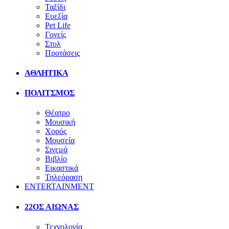
Ταξίδι
Ευεξία
Pet Life
Γονείς
Στυλ
Προτάσεις
ΑΘΛΗΤΙΚΑ
ΠΟΛΙΤΣΜΟΣ
Θέατρο
Μουσική
Χορός
Μουσεία
Σινεμά
Βιβλίο
Εικαστικά
Τηλεόραση
ENTERTAINMENT
22ΟΣ ΑΙΩΝΑΣ
Τεχνολογία