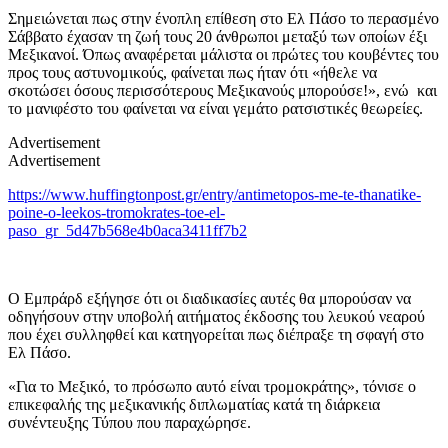
Σημειώνεται πως στην ένοπλη επίθεση στο Ελ Πάσο το περασμένο
Σάββατο έχασαν τη ζωή τους 20 άνθρωποι μεταξύ των οποίων έξι
Μεξικανοί. Όπως αναφέρεται μάλιστα οι πρώτες του κουβέντες του
προς τους αστυνομικούς, φαίνεται πως ήταν ότι «ήθελε να
σκοτώσει όσους περισσότερους Μεξικανούς μπορούσε!», ενώ και
το μανιφέστο του φαίνεται να είναι γεμάτο ρατσιστικές θεωρείες.
Advertisement
Advertisement
https://www.huffingtonpost.gr/entry/antimetopos-me-te-thanatike-
poine-o-leekos-tromokrates-toe-el-
paso_gr_5d47b568e4b0aca3411ff7b2
Ο Εμπράρδ εξήγησε ότι οι διαδικασίες αυτές θα μπορούσαν να
οδηγήσουν στην υποβολή αιτήματος έκδοσης του λευκού νεαρού
που έχει συλληφθεί και κατηγορείται πως διέπραξε τη σφαγή στο
Ελ Πάσο.
«Για το Μεξικό, το πρόσωπο αυτό είναι τρομοκράτης», τόνισε ο
επικεφαλής της μεξικανικής διπλωματίας κατά τη διάρκεια
συνέντευξης Τύπου που παραχώρησε.