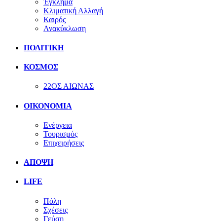
Έγκλημα
Κλιματική Αλλαγή
Καιρός
Ανακύκλωση
ΠΟΛΙΤΙΚΗ
ΚΟΣΜΟΣ
22ΟΣ ΑΙΩΝΑΣ
ΟΙΚΟΝΟΜΙΑ
Ενέργεια
Τουρισμός
Επιχειρήσεις
ΑΠΟΨΗ
LIFE
Πόλη
Σχέσεις
Γεύση