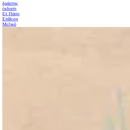
δράστης
έκδοση
Ελ Πάσο
Επίθεση
Μεξικό