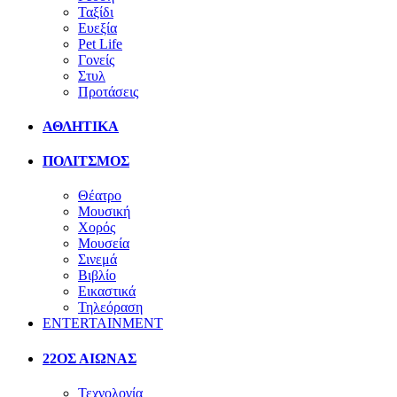
Ταξίδι
Ευεξία
Pet Life
Γονείς
Στυλ
Προτάσεις
ΑΘΛΗΤΙΚΑ
ΠΟΛΙΤΣΜΟΣ
Θέατρο
Μουσική
Χορός
Μουσεία
Σινεμά
Βιβλίο
Εικαστικά
Τηλεόραση
ENTERTAINMENT
22ΟΣ ΑΙΩΝΑΣ
Τεχνολογία