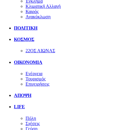
Έγκλημα
Κλιματική Αλλαγή
Καιρός
Ανακύκλωση
ΠΟΛΙΤΙΚΗ
ΚΟΣΜΟΣ
22ΟΣ ΑΙΩΝΑΣ
ΟΙΚΟΝΟΜΙΑ
Ενέργεια
Τουρισμός
Επιχειρήσεις
ΑΠΟΨΗ
LIFE
Πόλη
Σχέσεις
Γεύση