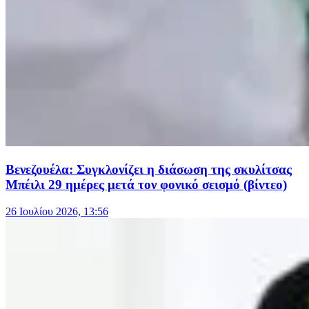
Βενεζουέλα: Συγκλονίζει η διάσωση της σκυλίτσας
Μπέιλι 29 ημέρες μετά τον φονικό σεισμό (βίντεο)
26 Ιουλίου 2026, 13:56