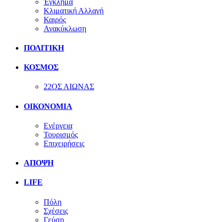
Έγκλημα
Κλιματική Αλλαγή
Καιρός
Ανακύκλωση
ΠΟΛΙΤΙΚΗ
ΚΟΣΜΟΣ
22ΟΣ ΑΙΩΝΑΣ
ΟΙΚΟΝΟΜΙΑ
Ενέργεια
Τουρισμός
Επιχειρήσεις
ΑΠΟΨΗ
LIFE
Πόλη
Σχέσεις
Γεύση