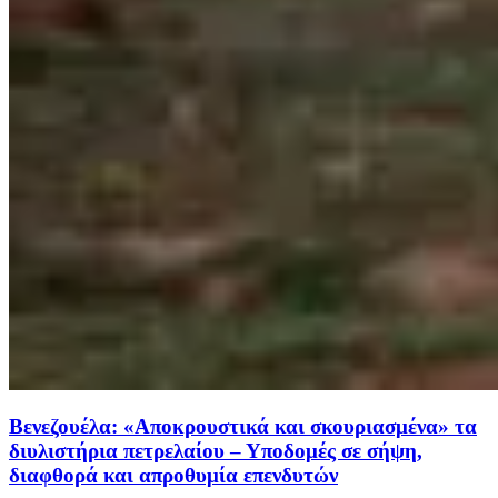
Βενεζουέλα: «Αποκρουστικά και σκουριασμένα» τα
διυλιστήρια πετρελαίου – Υποδομές σε σήψη,
διαφθορά και απροθυμία επενδυτών