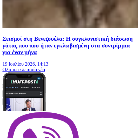
Σεισμοί στη Βενεζουέλα: Η συγκλονιστική διάσωση
γάτας που που ήταν εγκλωβισμένη στα συντρίμμια
για έναν μήνα
19 Ιουλίου 2026, 14:13
Oλα τα τελευταία νέα