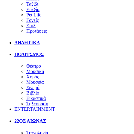
Ταξίδι
Ευεξία
Pet Life
Γονείς
Στυλ
Προτάσεις
ΑΘΛΗΤΙΚΑ
ΠΟΛΙΤΣΜΟΣ
Θέατρο
Μουσική
Χορός
Μουσεία
Σινεμά
Βιβλίο
Εικαστικά
Τηλεόραση
ENTERTAINMENT
22ΟΣ ΑΙΩΝΑΣ
Τεχνολογία