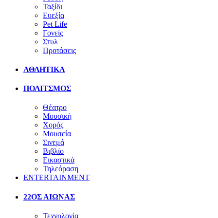
Ταξίδι
Ευεξία
Pet Life
Γονείς
Στυλ
Προτάσεις
ΑΘΛΗΤΙΚΑ
ΠΟΛΙΤΣΜΟΣ
Θέατρο
Μουσική
Χορός
Μουσεία
Σινεμά
Βιβλίο
Εικαστικά
Τηλεόραση
ENTERTAINMENT
22ΟΣ ΑΙΩΝΑΣ
Τεχνολογία