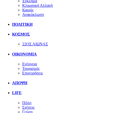
Έγκλημα
Κλιματική Αλλαγή
Καιρός
Ανακύκλωση
ΠΟΛΙΤΙΚΗ
ΚΟΣΜΟΣ
22ΟΣ ΑΙΩΝΑΣ
ΟΙΚΟΝΟΜΙΑ
Ενέργεια
Τουρισμός
Επιχειρήσεις
ΑΠΟΨΗ
LIFE
Πόλη
Σχέσεις
Γεύση