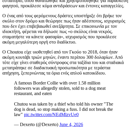
εστιατόριο, όπου θανατώθηκε και χρησιμοποιήθηκε για παρασκευή
φαγητού, προκάλεσε κύμα αντιδράσεων και έντονες καταγγελίες.
Ο ένας από τους φερόμενους δράστες υποστήριξε ότι βρήκε τον
σκύλο στον δρόμο και θεώρησε πως ήταν αδέσποτος, ισχυρισμός
που δεν έχει επιβεβαιωθεί ανεξάρτητα. Σε επικοινωνία με τον
ιδιοκτήτη, φέρεται να δήλωσε πως «ο σκύλος είναι νεκρός,
σταματήστε να κάνετε φασαρία», ισχυρισμός που προκάλεσε
ακόμη μεγαλύτερη οργή στο διαδίκτυο.
Ο Choutou είχε υιοθετηθεί από τον Γκούο το 2018, όταν ήταν
ακόμη κουτάβι τριών μηνών, έναντι περίπου 300 δολαρίων. Από
τότε είχε γίνει σταθερός σύντροφος στα ταξίδια του και σταδιακά
μετατράπηκε σε διαδικτυακή προσωπικότητα με τεράστια
απήχηση, ξεπερνώντας τα όρια ενός απλού κατοικίδιου.
A famous Border Collie with over 1.58 million
followers was allegedly stolen, sold to a dog meat
restaurant, and eaten
Chutou was taken by a thief who told his owner "The
dog is dead, so stop making a fuss. I did not break the
law"
pic.twitter.com/NEdMlzvUe0
— Dexerto (@Dexerto)
June 4, 2026