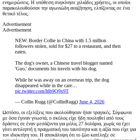
ενημερώσεις. Η υπόθεση συγκίνησε χιλιάδες χρήστες, οι οποίοι
παρακολουθούσαν την αγωνιώδη αναζήτηση, ελπίζοντας σε ένα
θετικό τέλος.
Advertisement
Advertisement
NEW: Border Collie in China with 1.5 million
followers stolen, sold for $27 to a restaurant, and then
eaten.
The dog's owner, a Chinese travel blogger named
'Guo,' documents his travels with his dog.
While he was away on an overseas trip, the dog
disappeared while in the care…
pic.twitter.com/Itlb9Q9x9T
— Collin Rugg (@CollinRugg)
June 4, 2026
Ωστόσο, οι εξελίξεις που ακολούθησαν ήταν τραγικές. Σύμφωνα
με όσα έγιναν γνωστά, ο σκύλος είχε ήδη πουληθεί από τους
δράστες σε έναν μεσάζοντα για μόλις 27 δολάρια, χωρίς να έχει
γίνει αντιληπτή η πραγματική του ταυτότητα και η αξία που είχε για
τον ιδιοκτήτη του. Η αποκάλυψη ότι το ζώο κατέληξε σε