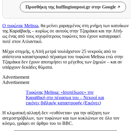
Προσθήκη της huffingtonpost.gr στην Google
Ο τυφώνας Melissa
, θα μείνει χαραγμένος στη μνήμη των κατοίκων
της Καραϊβικής – κυρίως σε αυτούς στην Τζαμάικα και την Αϊτή-
ως ένας από τους ισχυρότερους τυφώνες που έχουν καταγραφεί
ποτέ στον Ατλαντικό.
Μέχρι στιγμής, η Αϊτή μετρά τουλάχιστον 25 νεκρούς από το
απίστευτα καταστροφικό πέρασμα του τυφώνα Melissa ενώ στην
Τζαμάικα δεν έχουν αποτιμήσει το μέγεθος των ζημιών – και αν
υπάρχουν δεκάδες θύματα.
Advertisement
Advertisement
Τυφώνας Melissa: «Ισοπέδωσε» την
Καραϊβική στο πέρασμα του – Νεκροί και
εικόνες βιβλικής καταστροφής (Εικόνες)
Η κλιματική αλλαγή δεν «ευθύνεται» για την αύξηση των
ανεμοστρόβιλων, των τυφώνων και των κυκλώνων σε όλο τον
κόσμο, γράφει σε άρθρο του το BBC.