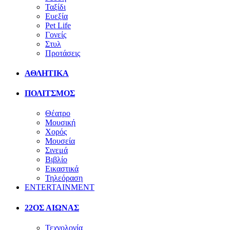
Ταξίδι
Ευεξία
Pet Life
Γονείς
Στυλ
Προτάσεις
ΑΘΛΗΤΙΚΑ
ΠΟΛΙΤΣΜΟΣ
Θέατρο
Μουσική
Χορός
Μουσεία
Σινεμά
Βιβλίο
Εικαστικά
Τηλεόραση
ENTERTAINMENT
22ΟΣ ΑΙΩΝΑΣ
Τεχνολογία