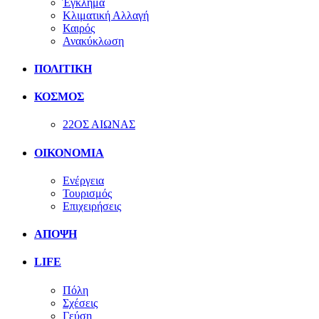
Έγκλημα
Κλιματική Αλλαγή
Καιρός
Ανακύκλωση
ΠΟΛΙΤΙΚΗ
ΚΟΣΜΟΣ
22ΟΣ ΑΙΩΝΑΣ
ΟΙΚΟΝΟΜΙΑ
Ενέργεια
Τουρισμός
Επιχειρήσεις
ΑΠΟΨΗ
LIFE
Πόλη
Σχέσεις
Γεύση