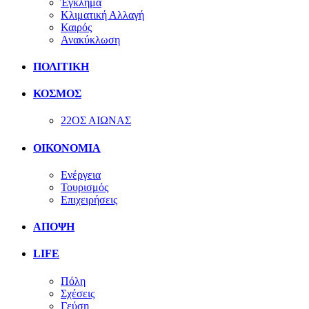
Έγκλημα
Κλιματική Αλλαγή
Καιρός
Ανακύκλωση
ΠΟΛΙΤΙΚΗ
ΚΟΣΜΟΣ
22ΟΣ ΑΙΩΝΑΣ
ΟΙΚΟΝΟΜΙΑ
Ενέργεια
Τουρισμός
Επιχειρήσεις
ΑΠΟΨΗ
LIFE
Πόλη
Σχέσεις
Γεύση