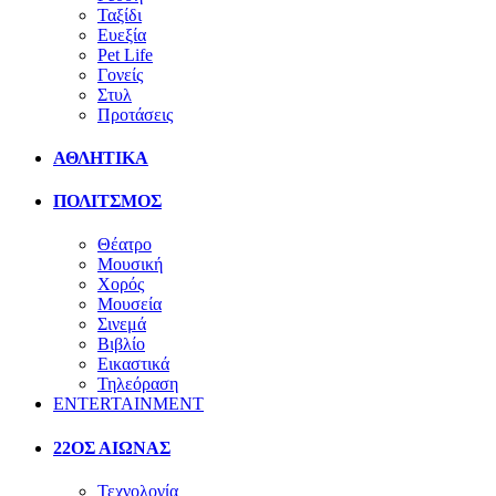
Ταξίδι
Ευεξία
Pet Life
Γονείς
Στυλ
Προτάσεις
ΑΘΛΗΤΙΚΑ
ΠΟΛΙΤΣΜΟΣ
Θέατρο
Μουσική
Χορός
Μουσεία
Σινεμά
Βιβλίο
Εικαστικά
Τηλεόραση
ENTERTAINMENT
22ΟΣ ΑΙΩΝΑΣ
Τεχνολογία